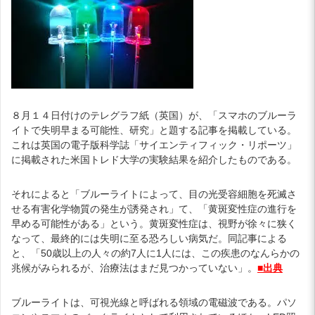
８月１４日付けのテレグラフ紙（英国）が、「スマホのブルーラ
イトで失明早まる可能性、研究」と題する記事を掲載している。
これは英国の電子版科学誌「サイエンティフィック・リポーツ」
に掲載された米国トレド大学の実験結果を紹介したものである。
それによると「ブルーライトによって、目の光受容細胞を死滅さ
せる有害化学物質の発生が誘発され」て、「黄斑変性症の進行を
早める可能性がある」という。黄斑変性症は、視野が徐々に狭く
なって、最終的には失明に至る恐ろしい病気だ。同記事による
と、「50歳以上の人々の約7人に1人には、この疾患のなんらかの
兆候がみられるが、治療法はまだ見つかっていない」。
■出典
ブルーライトは、可視光線と呼ばれる領域の電磁波である。パソ