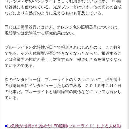
コンやスマホのバックライトとして利用されているほか、LED照
明器具にも使われている。光がブルーとはいえ、他の光との合成
などにより白熱灯のように見えるものも普及している。
同じLED照明器具とはいえ、オレンジ色の照明器具については、
現段階では危険視する研究結果はない。
ブルーライトの危険性が日本で報道されはじめたのは、ここ数年
である。その人体影響が否定できなくなったからだ。報道するこ
とは産業界の権益と著しく対立するが、報道せざるを得なくなっ
ているのである。
次のインタビューは、ブルーライトのリスクについて、理学博士
の渡邉建氏にインタビューしたものである。２０１５年２月４日
の記事だ。ブルーライトと睡眠障害の関係などについても言及し
ている。
■
①危険が指摘され始めたLED照明(ブルーライト）による人体影