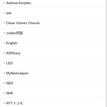
Andrew Korybko
ask
César Gómez Chacón
colabo問題
English
KDDI(au)
LED
MyNewsJapan
NED
NHK
NTTドコモ