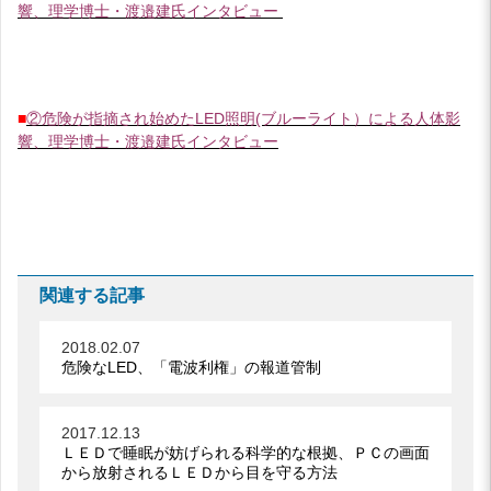
響、理学博士・渡邉建氏インタビュー
■
②危険が指摘され始めたLED照明(ブルーライト）による人体影
響、理学博士・渡邉建氏インタビュー
関連する記事
2018.02.07
危険なLED、「電波利権」の報道管制
2017.12.13
ＬＥＤで睡眠が妨げられる科学的な根拠、ＰＣの画面
から放射されるＬＥＤから目を守る方法