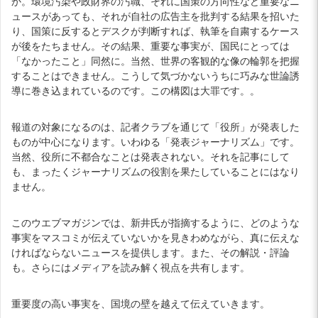
か。環境汚染や政財界の汚職、それに国策の方向性など重要なニ
ュースがあっても、それが自社の広告主を批判する結果を招いた
り、国策に反するとデスクが判断すれば、執筆を自粛するケース
が後をたちません。その結果、重要な事実が、国民にとっては
「なかったこと」同然に。当然、世界の客観的な像の輪郭を把握
することはできません。こうして気づかないうちに巧みな世論誘
導に巻き込まれているのです。この構図は大罪です。。
報道の対象になるのは、記者クラブを通じて「役所」が発表した
ものが中心になります。いわゆる「発表ジャーナリズム」です。
当然、役所に不都合なことは発表されない。それを記事にして
も、まったくジャーナリズムの役割を果たしていることにはなり
ません。
このウエブマガジンでは、新井氏が指摘するように、どのような
事実をマスコミが伝えていないかを見きわめながら、真に伝えな
ければならないニュースを提供します。また、その解説・評論
も。さらにはメディアを読み解く視点を共有します。
重要度の高い事実を、国境の壁を越えて伝えていきます。