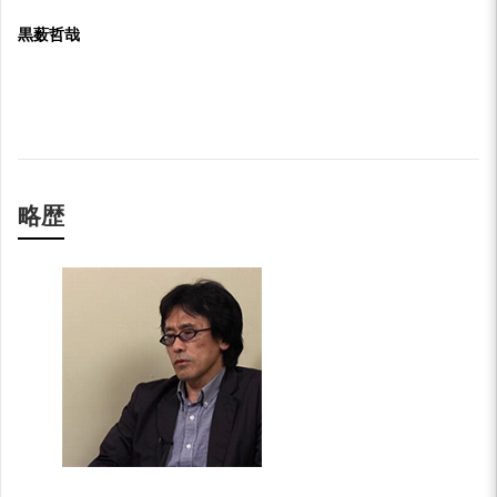
黒薮哲哉
略歴