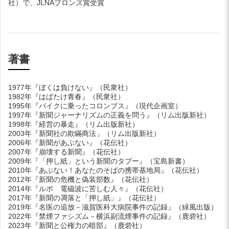
社）で、JLNAブロンズ賞受賞
著書
1977年
『ぼくは負けない』（民衆社）
1982年
『はばたけ青春』（民衆社）
1995年
『バイクに乗ったコロンブス』（現代企画室）
1997年
『新聞ジャーナリズムの正義を問う』（リム出版新社）
1998年
『経営の暴走』（リム出版新社）
2003年
『新聞社の欺瞞商法」（リム出版新社）
2006年
『新聞があぶない』（花伝社）
2007年
『崩壊する新聞』（花伝社）
2009年
『「押し紙」という新聞のタブー』（宝島新書）
2010年
『あぶない！あなたのそばの携帯基地局』（花伝社）
2012年
『新聞の危機と偽装部数』（花伝社）
2014年
『ルポ 電磁波に苦しむ人々』（花伝社）
2017年
『新聞の凋落と「押し紙」』（花伝社）
2019年
『名医の追放－滋賀医科大病院事件の記録』（緑風出版）
2022年
『禁煙ファシズム－横浜副流煙事件の記録』（鹿砦社）
2023年
『新聞と公権力の暗部』（鹿砦社）