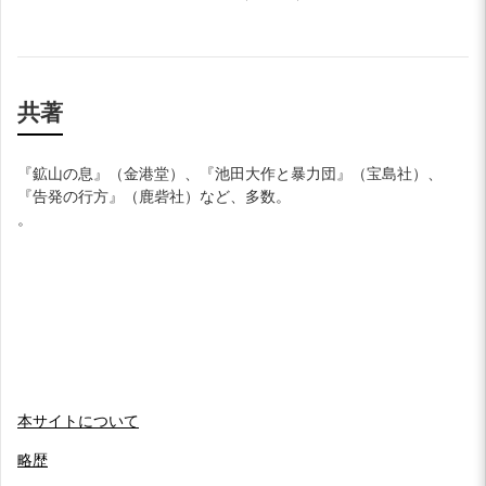
共著
『鉱山の息』（金港堂）、『池田大作と暴力団』（宝島社）、
『告発の行方』（鹿砦社）など、多数。
。
本サイトについて
略歴