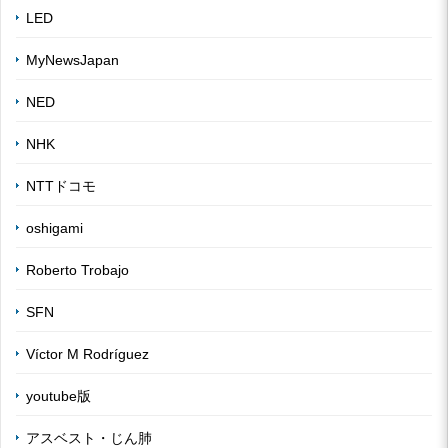
LED
MyNewsJapan
NED
NHK
NTTドコモ
oshigami
Roberto Trobajo
SFN
Víctor M Rodríguez
youtube版
アスベスト・じん肺