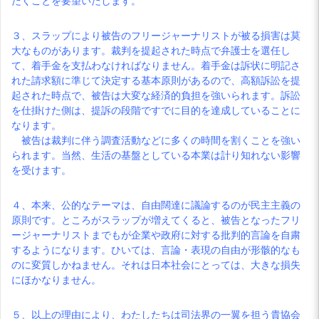
だくことを要望いたします。
３、スラップにより被告のフリージャーナリストが被る損害は莫
大なものがあります。裁判を提起された時点で弁護士を選任し
て、着手金を支払わなければなりません。着手金は訴状に明記さ
れた請求額に準じて決定する基本原則があるので、高額訴訟を提
起された時点で、被告は大変な経済的負担を強いられます。訴訟
を仕掛けた側は、提訴の段階ですでに目的を達成していることに
なります。
被告は裁判に伴う調査活動などに多くの時間を割くことを強い
られます。当然、生活の基盤としている本業は計り知れない影響
を受けます。
４、本来、公的なテーマは、自由闊達に議論するのが民主主義の
原則です。ところがスラップが増えてくると、被告となったフリ
ージャーナリストまでもが企業や政府に対する批判的言論を自粛
するようになります。ひいては、言論・表現の自由が形骸的なも
のに変質しかねません。それは日本社会にとっては、大きな損失
にほかなりません。
５、以上の理由により、わたしたちは司法界の一翼を担う貴協会