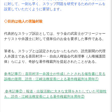
に対して、一刻も早く、スラップ問題を研究するためのチームを
設置していただくように要望します。
◇目的は他人の言論封殺
代表的なスラップ訴訟としては、サラ金の武富士がフリージャー
ナリストや弁護士に対して億単位のお金を要求した事件である。
筆者も、スラップとは認定されなかったものの、読売新聞の代理
人弁護士である喜田村洋一・自由人権協会代表理事（人権擁護団
体）らにより、奇妙な著作権裁判を提起されたことがある。
参考記事①：喜田村洋一弁護士が作成したとされる催告書に見る
訴権の濫用、読売・江崎法務室長による著作権裁判８周年①
参考記事②：報道・出版活動に大きな支障をきたしていた可能性
も、読売・江崎法務室長による著作権裁判８周年②