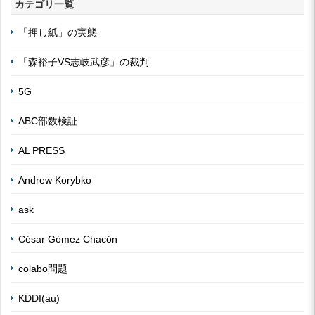
カテゴリ一覧
「押し紙」の実態
「森裕子VS志岐武彦」の裁判
5G
ABC部数検証
AL PRESS
Andrew Korybko
ask
César Gómez Chacón
colabo問題
KDDI(au)