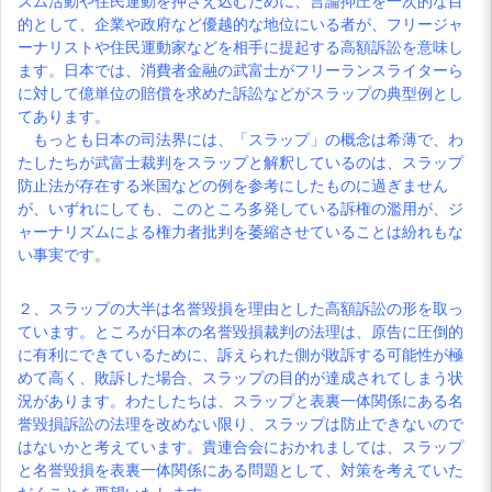
ズム活動や住民運動を押さえ込むために、言論抑圧を一次的な目
的として、企業や政府など優越的な地位にいる者が、フリージャ
ーナリストや住民運動家などを相手に提起する高額訴訟を意味し
ます。日本では、消費者金融の武富士がフリーランスライターら
に対して億単位の賠償を求めた訴訟などがスラップの典型例とし
てあります。
もっとも日本の司法界には、「スラップ」の概念は希薄で、わ
たしたちが武富士裁判をスラップと解釈しているのは、スラップ
防止法が存在する米国などの例を参考にしたものに過ぎません
が、いずれにしても、このところ多発している訴権の濫用が、ジ
ャーナリズムによる権力者批判を萎縮させていることは紛れもな
い事実です。
２、スラップの大半は名誉毀損を理由とした高額訴訟の形を取っ
ています。ところが日本の名誉毀損裁判の法理は、原告に圧倒的
に有利にできているために、訴えられた側が敗訴する可能性が極
めて高く、敗訴した場合、スラップの目的が達成されてしまう状
況があります。わたしたちは、スラップと表裏一体関係にある名
誉毀損訴訟の法理を改めない限り、スラップは防止できないので
はないかと考えています。貴連合会におかれましては、スラップ
と名誉毀損を表裏一体関係にある問題として、対策を考えていた