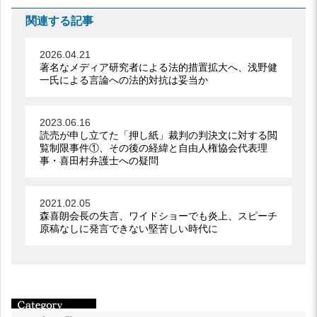
関連する記事
2026.04.21
著名なメディア研究者による法的措置拡大へ、浅野健
一氏による言論への法的対抗は妥当か
2023.06.16
読売が申し立てた「押し紙」裁判の判決文に対する閲
覧制限事件①、その後の経緯と自由人権協会代表理
事・喜田村弁護士への疑問
2021.02.05
森喜朗会長の失言、ワイドショーでも炎上、スピーチ
原稿なしに発言できない堅苦しい時代に