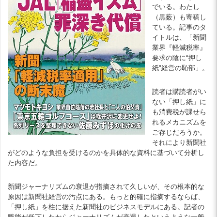
でいる。わたし
（黒薮）も寄稿し
ている。記事のタ
イトルは、「新聞
業界『軽減税率』
要求の陰に“押し
紙”経営の恥部」。
読者は購読者がい
ない「押し紙」に
も消費税が課せら
れるメカニズムを
ご存じだろうか。
それにより新聞社
がどのような負担を受けるのかを具体的な資料に基づいて分析し
た内容だ。
新聞ジャーナリズムの衰退が指摘されて久しいが、その根本的な
原因は新聞社経営の汚点にある。もっと的確に指摘するならば、
「押し紙」を柱に据えた新聞社のビジネスモデルにある。記者の
職能が低下したからジャーナリズムが衰退したというような一般