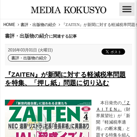
HOME
書評・出版物の紹介
『ZAITEN』が新聞に対する軽減税率問
書評・出版物の紹介
に関連する記事
2016年03月01日 (火曜日)
書評・出版物の紹介
『ZAITEN』が新聞に対する軽減税率問題
を特集、「押し紙」問題に切り込む
本日発売の
『Ｚ
ＡＩＴＥＮ』
（財
界展望社）が「新
聞『軽減税率適
用』の断末魔」と
題する特集を組ん