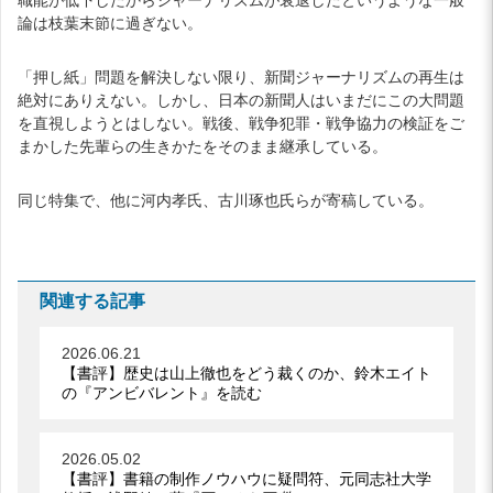
論は枝葉末節に過ぎない。
「押し紙」問題を解決しない限り、新聞ジャーナリズムの再生は
絶対にありえない。しかし、日本の新聞人はいまだにこの大問題
を直視しようとはしない。戦後、戦争犯罪・戦争協力の検証をご
まかした先輩らの生きかたをそのまま継承している。
同じ特集で、他に河内孝氏、古川琢也氏らが寄稿している。
関連する記事
2026.06.21
【書評】歴史は山上徹也をどう裁くのか、鈴木エイト
の『アンビバレント』を読む
2026.05.02
【書評】書籍の制作ノウハウに疑問符、元同志社大学