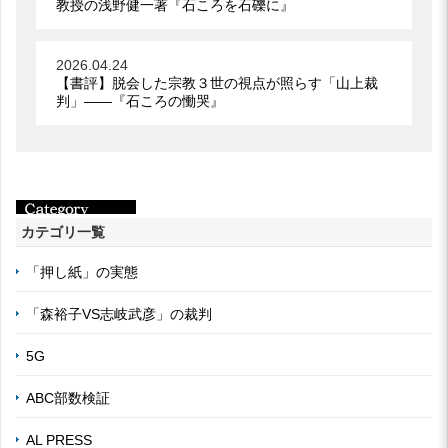
教授の浅野健一著『石ころを石礫に』
2026.04.24
【書評】脱会した宗教３世の視点が照らす「山上裁
判」――『石ころの慟哭』
カテゴリ一覧
「押し紙」の実態
「森裕子VS志岐武彦」の裁判
5G
ABC部数検証
AL PRESS