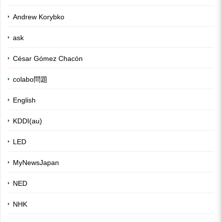
Andrew Korybko
ask
César Gómez Chacón
colabo問題
English
KDDI(au)
LED
MyNewsJapan
NED
NHK