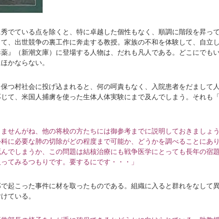
に秀でている点を除くと、特に卓越した個性もなく、順調に階段を昇っ
くて、出世競争の裏工作に奔走する教授。家族の不和を体験して、自立
毒薬』（新潮文庫）に登場する人物は、だれも凡人である。どこにでも
にほかならない。
を保つ村社会に投げ込まれると、何の呵責もなく、入院患者をだまして
応じて、米国人捕虜を使った生体人体実験にまで及んでしまう。それも
りませんがね、他の将校の方たちには御参考までに説明しておきましょ
外科に必要な肺の切除がどの程度まで可能か、どうかを調べることにあ
死んでしまうか、この問題は結核治療にも戦争医学にとっても長年の宿
取ってみるつもりです。要するにです・・・」
部で起こった事件に材を取ったものである。組織に入ると群れをなして
付けている。