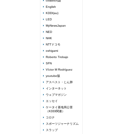
colabo問題
English
KDDI(au)
LED
MyNewsJapan
NED
NHK
NTTドコモ
oshigami
Roberto Trobajo
SFN
Víctor M Rodríguez
youtube版
アスベスト・じん肺
インターネット
ウェブマガジン
エッセイ
ケータイ基地局公害
（KDDI関連）
コロナ
スポーツジャーナリズム
スラップ