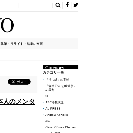
執筆・リライト・編集の支援
カテゴリ一覧
「押し紙」の実態
「森裕子VS志岐武彦」
の裁判
5G
本人のメンタ
ABC部数検証
AL PRESS
Andrew Korybko
ask
César Gómez Chacón