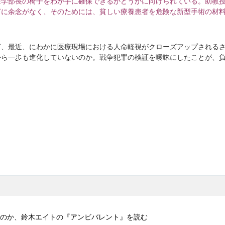
医学部長の椅子をわが手に確保できるかどうかに向けられている。助教
ぎに余念がなく、そのためには、貧しい療養患者を危険な新型手術の材
ぎ、最近、にわかに医療現場における人命軽視がクローズアップされる
から一歩も進化していないのか。戦争犯罪の検証を曖昧にしたことが、
。
のか、鈴木エイトの『アンビバレント』を読む