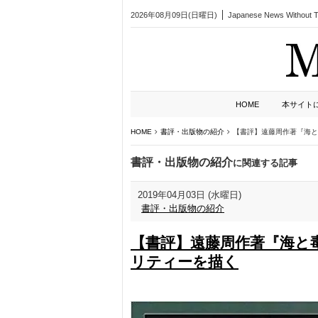
2026年08月09日(日曜日)
Japanese News Without Ta
HOME
本サイト
HOME
書評・出版物の紹介
【書評】遠藤周作著『海と
書評・出版物の紹介
に関連する記事
2019年04月03日 (水曜日)
書評・出版物の紹介
【書評】遠藤周作著『海と
リティーを描く