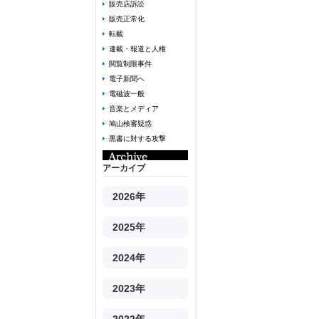
販売店訴訟
販売正常化
転載
連載・報道と人権
閲覧制限事件
電子新聞へ
電磁波一般
音楽とメディア
鳩山検審疑惑
黒書に対する攻撃
アーカイブ
2026年
2025年
2024年
2023年