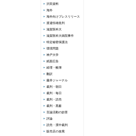
沢田資料
海外
海外向けプレスリリース
渡邉恒雄批判
滋賀医科大
滋賀医科大病院事件
特定秘密保護法
環境問題
神戸大学
紙面広告
経理・帳簿
翻訳
藤井ジャーナル
裁判・朝日
裁判・毎日
裁判・読売
裁判・黒薮
言論活動の妨害
評論
読売・濱中裁判
販売店の改廃