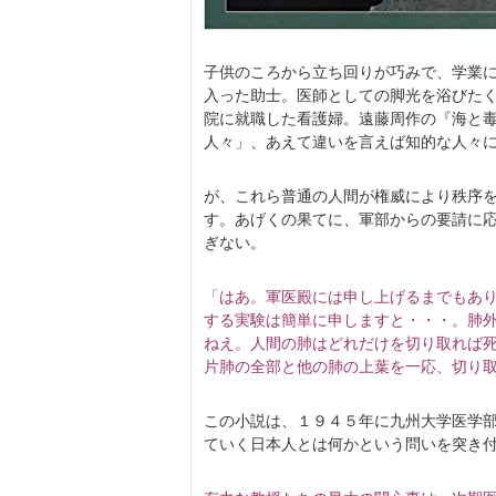
子供のころから立ち回りが巧みで、学業
入った助士。医師としての脚光を浴びた
院に就職した看護婦。遠藤周作の『海と
人々」、あえて違いを言えば知的な人々
が、これら普通の人間が権威により秩序
す。あげくの果てに、軍部からの要請に
ぎない。
「はあ。軍医殿には申し上げるまでもあ
する実験は簡単に申しますと・・・。肺
ねえ。人間の肺はどれだけを切り取れば
片肺の全部と他の肺の上葉を一応、切り
この小説は、１９４５年に九州大学医学
ていく日本人とは何かという問いを突き