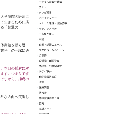
デジタル鹿砦社通信
テスト
テレビ業界
て大学病院の医局に
バックナンバー
して生きるために病
マスコミ報道・世論誘導
いる「普通の
ラテンアメリカ
一市民が斬る
中国
人体実験を繰り返
企業・経済ニュース
「業務」の一端に過
公共広告・折込チラシ
公取委
公明党・創価学会
共謀罪・戦争関連法
う。本日の捕虜に対
内ゲバ事件
ります。つまりです
化学物質過敏症
題ですから、捕虜の
医療
医療問題
博報堂
異常な方向へ突進し
博報堂事件第３弾
原発
取材ノート