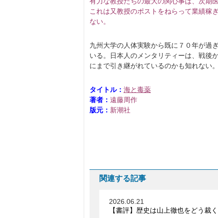
有力な教授たちの最大の関心事は、次期
これは又教授のポストをねらって業績稼
ない。
九州大学の人体実験から既に７０年が過
いる。日本人のメンタリティーは、戦後
にまで引き継がれているのかも知れない
タイトル：
海と毒薬
著者：
遠藤周作
版元：
新潮社
関連する記事
2026.06.21
【書評】歴史は山上徹也をどう裁く