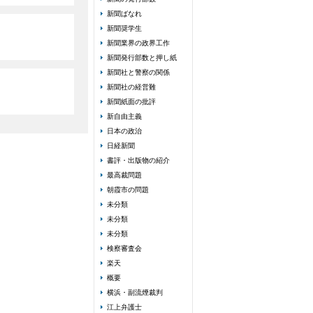
新聞ばなれ
新聞奨学生
新聞業界の政界工作
新聞発行部数と押し紙
新聞社と警察の関係
新聞社の経営難
新聞紙面の批評
新自由主義
日本の政治
日経新聞
書評・出版物の紹介
最高裁問題
朝霞市の問題
未分類
未分類
未分類
検察審査会
楽天
概要
横浜・副流煙裁判
江上弁護士