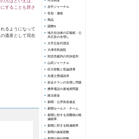
授の方はといえば、
司法制度
料にすることも辞さ
吉竹ジャーナル
告知・連絡
商品
国際N
されるようになって
地方自治体の広報紙・公
負の遺産として現在
共広告の水増し
大手広告代理店
大津市民病院
対読売裁判の判決批判
山武ジャーナル
巨大部数と世論誘導
弁護士懲戒請求
折込チラシの水増し問題
携帯電話の基地局問題
政治資金
新聞・公序良俗違反
新聞セールス・チーム
新聞に対する消費税の軽
減税率
新聞に対する軽減税率
新聞の偽装部数
新聞の発行部数