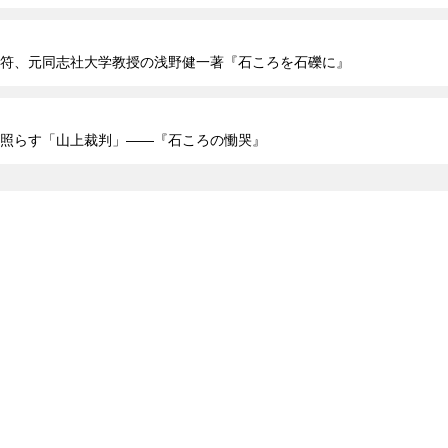
符、元同志社大学教授の浅野健一著『石ころを石礫に』
照らす「山上裁判」――『石ころの慟哭』