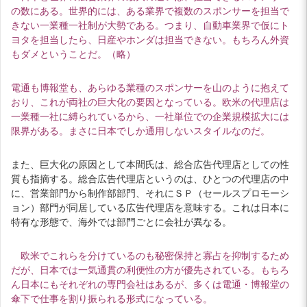
の数にある。世界的には、ある業界で複数のスポンサーを担当で
きない一業種一社制が大勢である。つまり、自動車業界で仮にト
ヨタを担当したら、日産やホンダは担当できない。もちろん外資
もダメということだ。（略）
電通も博報堂も、あらゆる業種のスポンサーを山のように抱えて
おり、これが両社の巨大化の要因となっている。欧米の代理店は
一業種一社に縛られているから、一社単位での企業規模拡大には
限界がある。まさに日本でしか通用しないスタイルなのだ。
また、巨大化の原因として本間氏は、総合広告代理店としての性
質も指摘する。総合広告代理店というのは、ひとつの代理店の中
に、営業部門から制作部部門、それにＳＰ（セールスプロモーシ
ョン）部門が同居している広告代理店を意味する。これは日本に
特有な形態で、海外では部門ごとに会社が異なる。
欧米でこれらを分けているのも秘密保持と寡占を抑制するため
だが、日本では一気通貫の利便性の方が優先されている。もちろ
ん日本にもそれぞれの専門会社はあるが、多くは電通・博報堂の
傘下で仕事を割り振られる形式になっている。