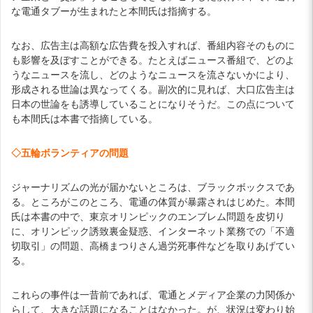
な電通タブーが生まれたと本間氏は指摘する。
なお、広告主は高額な広告費を投入すれば、番組内容そのものに
も影響を及ぼすことができる。たとえばニュース番組で、どのよ
うなニュースを流し、どのようなニュースを流さないかにより、
形成される世論は異なってくる。副次的に見れば、大口広告主は
日本の世論をも誘導していることになりそうだ。この点について
も本間氏は本書で指摘している。
◇五輪ボランティアの問題
ジャーナリズムの光が届かないところは、ブラックボックスであ
る。ところがこのところ、電通の体質が暴露されはじめた。本間
氏は本書の中で、東京オリンピックのエンブレム問題を皮切り
に、オリンピック誘致裏金疑惑、インターネット業務での「不適
切取引」の問題、高橋まつりさん過労死事件などを取りあげてい
る。
これらの事件は一昔前であれば、電通とメディア企業の力関係か
らして、大きな話題になることはなかった。が、状況は変わり始