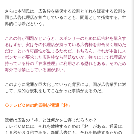
さらに本間氏は、広告枠を確保する役割とそれを販売する役割を
同じ広告代理店が担当していることも、問題として指摘する。世
界的には希だという。
これの何が問題かというと、スポンサーのために広告枠を購入す
るはずが、実はその代理店が持っている広告枠を都合良く埋めた
だけ、という可能性が生じるためだ。もちろん、それが本当にス
ポンサーが要求した広告枠なら問題ないが、往々にして代理店が
持っている枠の「在庫整理」に利用される恐れもある。そのため
海外では禁止している国が多い。
このように電通が巨大化していった背景には、国が広告業界に対
して、法的な規制をしてこなかった事情があるのだ。
◇テレビＣＭの約四割が電通「枠」
読者は広告の「枠」とは何かをご存じだろうか？
テレビＣＭには、それを放映するための「枠」がある。通常は、
１５秒か３０秒である。新聞広告にも、それを掲載するための