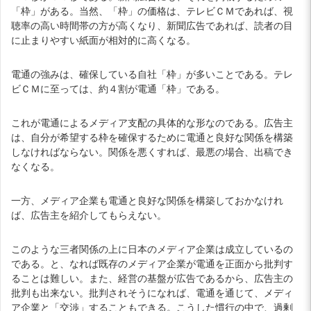
「枠」がある。当然、「枠」の価格は、テレビＣＭであれば、視
聴率の高い時間帯の方が高くなり、新聞広告であれば、読者の目
に止まりやすい紙面が相対的に高くなる。
電通の強みは、確保している自社「枠」が多いことである。テレ
ビＣＭに至っては、約４割が電通「枠」である。
これが電通によるメディア支配の具体的な形なのである。広告主
は、自分が希望する枠を確保するために電通と良好な関係を構築
しなければならない。関係を悪くすれば、最悪の場合、出稿でき
なくなる。
一方、メディア企業も電通と良好な関係を構築しておかなけれ
ば、広告主を紹介してもらえない。
このような三者関係の上に日本のメディア企業は成立しているの
である。と、なれば既存のメディア企業が電通を正面から批判す
ることは難しい。また、経営の基盤が広告であるから、広告主の
批判も出来ない。批判されそうになれば、電通を通じて、メディ
ア企業と「交渉」することもできる。こうした慣行の中で、過剰