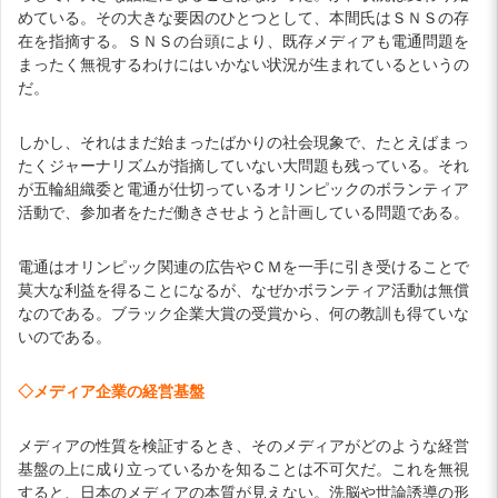
めている。その大きな要因のひとつとして、本間氏はＳＮＳの存
在を指摘する。ＳＮＳの台頭により、既存メディアも電通問題を
まったく無視するわけにはいかない状況が生まれているというの
だ。
しかし、それはまだ始まったばかりの社会現象で、たとえばまっ
たくジャーナリズムが指摘していない大問題も残っている。それ
が五輪組織委と電通が仕切っているオリンピックのボランティア
活動で、参加者をただ働きさせようと計画している問題である。
電通はオリンピック関連の広告やＣＭを一手に引き受けることで
莫大な利益を得ることになるが、なぜかボランティア活動は無償
なのである。ブラック企業大賞の受賞から、何の教訓も得ていな
いのである。
◇メディア企業の経営基盤
メディアの性質を検証するとき、そのメディアがどのような経営
基盤の上に成り立っているかを知ることは不可欠だ。これを無視
すると、日本のメディアの本質が見えない。洗脳や世論誘導の形