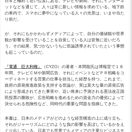
日常と極めて近い位置にある。テレビや新聞、それにインターネ
ットなどを通じて、人々は常に新しい情報を求めている。地下鉄
の車内で、スマホに夢中になっている人々の光景は、いまや当た
り前だ。
が、それにもかかわらずメディアによって、自分の価値観や世界
観が影響を受けていることを自覚している人は皆無に近いだろ
う。その結果、気づかないうちに世論誘導されていたという事態
も起こっているのだ。
『電通 巨大利権』
（CYZO）の著者・本間龍氏は博報堂で１８
年間、テレビＣＭや新聞広告、それにイベントなどＰＲ戦略をコ
ーディネートする営業の仕事を担当した経歴を持つ。これまで、
政府の原発推進政策を支持する世論が、実は莫大な量の原発広告
により形成されてきた事実や、近い将来に予測される憲法改正国
民投票の勝敗が、広告戦略を進めるための資金力の優劣によって
決せられる危険性など、同時代の重要な問題を指摘してきた。
本書は、日本のメディアがどのような経営構造の上に成り立ち、
それがジャーリズムにどのような負の影響を及ぼしているかをえ
ぐり出している。日本でも世界でもメディアの主要なビジネスモ