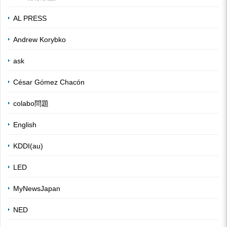
AL PRESS
Andrew Korybko
ask
César Gómez Chacón
colabo問題
English
KDDI(au)
LED
MyNewsJapan
NED