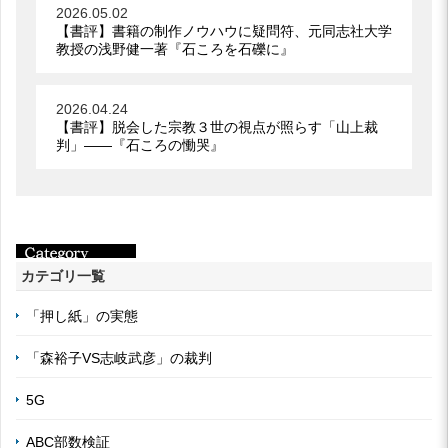
2026.05.02
【書評】書籍の制作ノウハウに疑問符、元同志社大学
教授の浅野健一著『石ころを石礫に』
2026.04.24
【書評】脱会した宗教３世の視点が照らす「山上裁
判」――『石ころの慟哭』
カテゴリ一覧
「押し紙」の実態
「森裕子VS志岐武彦」の裁判
5G
ABC部数検証