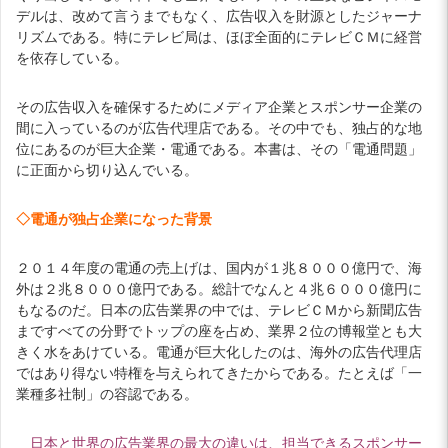
デルは、改めて言うまでもなく、広告収入を財源としたジャーナ
リズムである。特にテレビ局は、ほぼ全面的にテレビＣＭに経営
を依存している。
その広告収入を確保するためにメディア企業とスポンサー企業の
間に入っているのが広告代理店である。その中でも、独占的な地
位にあるのが巨大企業・電通である。本書は、その「電通問題」
に正面から切り込んでいる。
◇電通が独占企業になった背景
２０１４年度の電通の売上げは、国内が１兆８０００億円で、海
外は２兆８０００億円である。総計でなんと４兆６０００億円に
もなるのだ。日本の広告業界の中では、テレビＣＭから新聞広告
まですべての分野でトップの座を占め、業界２位の博報堂とも大
きく水をあけている。電通が巨大化したのは、海外の広告代理店
ではあり得ない特権を与えられてきたからである。たとえば「一
業種多社制」の容認である。
日本と世界の広告業界の最大の違いは、担当できるスポンサー