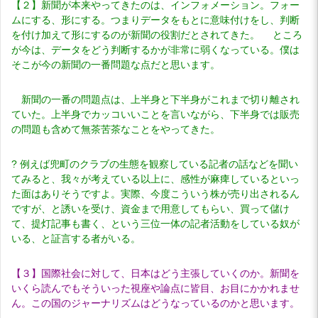
【２】新聞が本来やってきたのは、インフォメーション。フォー
ムにする、形にする。つまりデータをもとに意味付けをし、判断
を付け加えて形にするのが新聞の役割だとされてきた。 ところ
が今は、データをどう判断するかが非常に弱くなっている。僕は
そこが今の新聞の一番問題な点だと思います。
新聞の一番の問題点は、上半身と下半身がこれまで切り離され
ていた。上半身でカッコいいことを言いながら、下半身では販売
の問題も含めて無茶苦茶なことをやってきた。
? 例えば兜町のクラブの生態を観察している記者の話などを聞い
てみると、我々が考えている以上に、感性が麻痺しているといっ
た面はありそうですよ。実際、今度こういう株が売り出されるん
ですが、と誘いを受け、資金まで用意してもらい、買って儲け
て、提灯記事も書く、という三位一体の記者活動をしている奴が
いる、と証言する者がいる。
【３】国際社会に対して、日本はどう主張していくのか。新聞を
いくら読んでもそういった視座や論点に皆目、お目にかかれませ
ん。この国のジャーナリズムはどうなっているのかと思います。