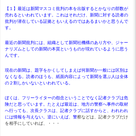
【１】最近は新聞マスコミ批判の本を出版するとかなりの部数が
売れるといわれています。これはそれだけ、新聞に対する読者の
批判が潜在している証拠ともいえるのではあるまいかと思うんで
す。
最近の新聞批判には、組織として新聞社機構のあり方や、ジャー
ナリズムとしての新聞の本質というものが現れているように思う
んです。
現在の新聞は、題字をかくしてしまえば何新聞か一般には区別は
なくなる。読者のほうも、紙面内容によって新聞を選ぶ人は全体
の２割しかいないといわれている。
ぼくは、フリーライターの怨念ということでなく記者クラブは危
険だと思っています。たとえば最近は、地方の警察へ事件の取材
へ行っても、次長クラスは、記者クラブに話すからと、われわれ
には情報を与えない。逆にいえば、警
察などは、記者クラブだけ
を相手にしていれば、・・・