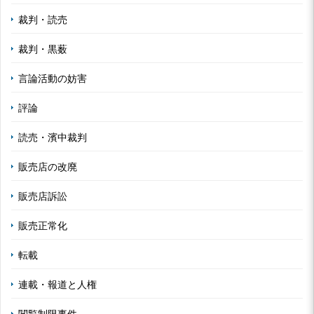
裁判・読売
裁判・黒薮
言論活動の妨害
評論
読売・濱中裁判
販売店の改廃
販売店訴訟
販売正常化
転載
連載・報道と人権
閲覧制限事件