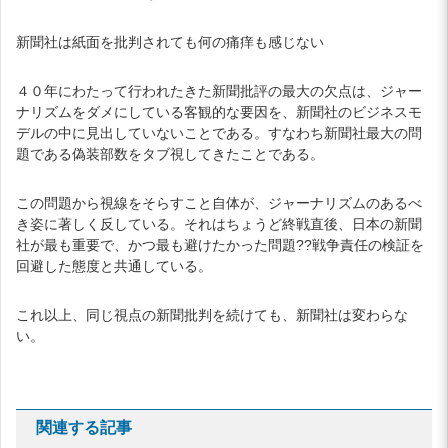
新聞社は紙面を批判されても何の痛痒も感じない
４０年にわたって行われたきた新聞批評の最大の欠点は、ジャー
ナリズムをダメにしている客観的な要因を、新聞社のビジネスモ
デルの中に見出していないことである。すなわち新聞社最大の問
題である偽装部数をタブ視してきたことである。
この問題から視線をそらすこと自体が、ジャーナリズムのあるべ
き姿に著しく反している。それはちょうど終戦直後、日本の新聞
社が最も重要で、かつ最も避けたかった問題??戦争責任の検証を
回避した態度と共通している。
これ以上、同じ視点の新聞批判を続けても、新聞社は変わらな
い。
関連する記事