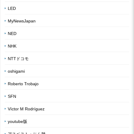
LED
MyNewsJapan
NED
NHK
NTTドコモ
oshigami
Roberto Trobajo
SFN
Víctor M Rodríguez
youtube版
アスベスト・じん肺