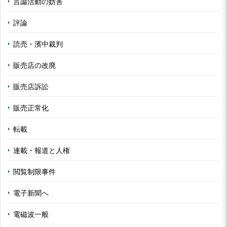
言論活動の妨害
評論
読売・濱中裁判
販売店の改廃
販売店訴訟
販売正常化
転載
連載・報道と人権
閲覧制限事件
電子新聞へ
電磁波一般