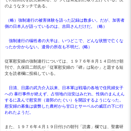
のようなタッチである。
（略）強制連行の被害体験を語った記録は数多い。だが、加害者
側の日本人が語っているのは、吉田さんだけだ。（略）
強制連行の犠牲者の大半は、いつどこで、どんな状態で亡くな
ったか分からない。遺骨の所在も不明だ。(略）
従軍慰安婦の強制連行については、１９７６年８月１４日付け朝
刊で、久保田二郎氏が「従軍慰安婦の『碑』は恥か」と題する短
文を読者欄に投稿している。
日清、日露の武力介入以来、日本軍は戦場の各地で住民婦女子
への 暴行事件が絶えず、占領地の治安はみだれ、性病のまんえん
するに及んで慰安所（遊郭のたぐい）を開設するようになった。
慰安婦の募集は疲弊した農村から甘口とサーベルの威圧の下に行
われたようだ。
また、１９７６年４月１９日付けの朝刊「読書」欄では、聖書研