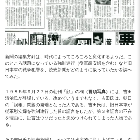
新聞の編集方針は、時代によってころころと変化するようだ。こ
のところ話題になっている強制連行（従軍慰安婦を含む）など旧
日本軍の戦争犯罪を、読売新聞がどのように扱っていたかを調べ
てみた。
１９８５年９月２７日の朝刊「顔」の欄
（冒頭写真）
には、吉田
清治氏が登場している。改めていうまでもなく、吉田氏は、朝日
の「誤報」問題の発端となった人である。吉田氏は、旧日本軍が
従軍慰安婦を強制連行した旨の証言をしたが、第３者証言の不在
を理由に、証言はウソだったと決めつけられてしまった人物であ
る。
その吉田氏を読売新聞も、かつては肯定的に取り上げている。次