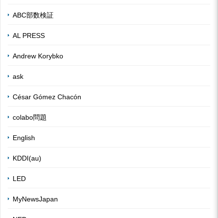
ABC部数検証
AL PRESS
Andrew Korybko
ask
César Gómez Chacón
colabo問題
English
KDDI(au)
LED
MyNewsJapan