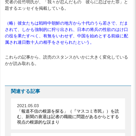
究者の佐竹明氏が、「我々が忍んだもの 彼らに忍ばせた罪」と
題するエッセイを掲載している。
（略）彼女たちは戦時中朝鮮の地方から十代のうら若さで、だま
されて、しかも強制的に狩り出され、日本の将兵の性欲のはけ口
の役を果たすべく、有無をいわせず、中国を始めとする前線に配
属され連日数十人の相手をさせられたという。
これらの記事から、読売のスタンスがいかに大きく変化している
かが読み取れる。
関連する記事
2021.05.03
「報道不信の根源を探る」（『マスコミ市民』）を読
む、新聞の衰退は記者の職能に問題があるからとする
視点の根源的な誤まり