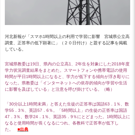
河北新報が「スマホ1時間以上の利用で学習に影響 宮城県公立高
調査、正答率の低下顕著に」（２０日付け）と題する記事を掲載
している。
宮城県教委は19日、県内の公立高1、2年生を対象にした2018年度
学力状況調査結果をまとめた。スマートフォンや携帯電話の使用
時間が平日1時間以上になると、学力が低下する傾向が浮き彫りに
なった。県教委は「インターネットへの依存的傾向が学習や生活
に影響を及ぼしている」と注意を呼び掛けている。（略）
「30分以上1時間未満」と答えた生徒の正答率は国語63．1％、数
学55．3％、英語57．6％。「5時間以上」の生徒の正答率は国語
47．3％、数学24．1％、英語35．9％にとどまった。1時間以上に
なると使用時間が長くなるにつれ、各教科で正答率が低下し
た。
■出典