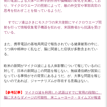
長の電波による人体への科学的作用や脳機能の変化を実施してお
り、マイクロウエーブの照射によって、敵の外交官や軍部高官の
思考を狂わすことを狙っているようだ。
すでにソ連はさきにモスクワの米大使館にマイクロウエーブ照
射を行って情報収集電子機器を狂わせ、米国務省から抗議を受け
ている。
また、携帯電話の基地局周辺で報告されている健康被害の中に、
うつ病や精神かく乱など、脳に関連した症状が多数含まれてい
る。
欧米の新聞がマイクロ波による人体影響について報じているのに
対して、日本の新聞はこの問題を報じない。無線通信網が国策に
なっている事情がその背景にあるようだ。が、大事な問題を報じ
ないのであれば、ジャーナリズムが存在する意義はない。
【参考記事】
マイクロ波を利用した武器はすでに実用の段階に、
脳に大きなダメージの可能性、米ニューヨーク・タイムズが報道