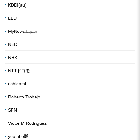
KDDI(au)
LED
MyNewsJapan
NED
NHK
NTTドコモ
oshigami
Roberto Trobajo
SFN
Víctor M Rodríguez
youtube版