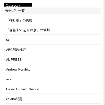
カテゴリ一覧
「押し紙」の実態
「森裕子VS志岐武彦」の裁判
5G
ABC部数検証
AL PRESS
Andrew Korybko
ask
César Gómez Chacón
colabo問題