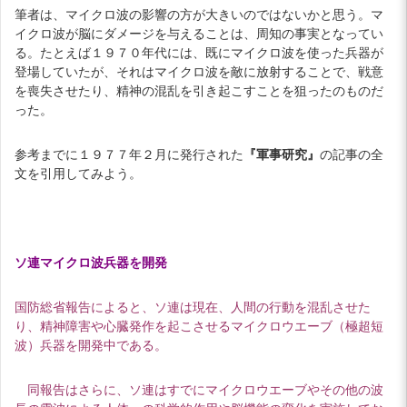
筆者は、マイクロ波の影響の方が大きいのではないかと思う。マ
イクロ波が脳にダメージを与えることは、周知の事実となってい
る。たとえば１９７０年代には、既にマイクロ波を使った兵器が
登場していたが、それはマイクロ波を敵に放射することで、戦意
を喪失させたり、精神の混乱を引き起こすことを狙ったのものだ
った。
参考までに１９７７年２月に発行された
『軍事研究』
の記事の全
文を引用してみよう。
ソ連マイクロ波兵器を開発
国防総省報告によると、ソ連は現在、人間の行動を混乱させた
り、精神障害や心臓発作を起こさせるマイクロウエーブ（極超短
波）兵器を開発中である。
同報告はさらに、ソ連はすでにマイクロウエーブやその他の波