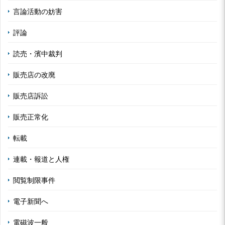
言論活動の妨害
評論
読売・濱中裁判
販売店の改廃
販売店訴訟
販売正常化
転載
連載・報道と人権
閲覧制限事件
電子新聞へ
電磁波一般