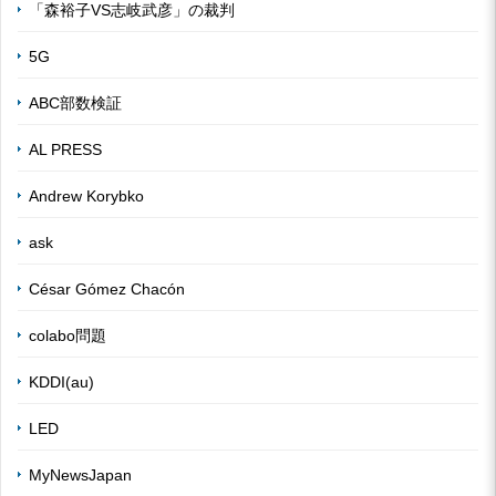
「森裕子VS志岐武彦」の裁判
5G
ABC部数検証
AL PRESS
Andrew Korybko
ask
César Gómez Chacón
colabo問題
KDDI(au)
LED
MyNewsJapan