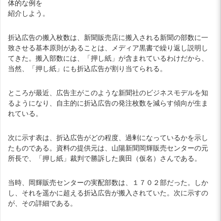
体的な例を
紹介しよう。
折込広告の搬入枚数は、新聞販売店に搬入される新聞の部数に一
致させる基本原則があることは、メディア黒書で繰り返し説明し
てきた。搬入部数には、「押し紙」が含まれているわけだから、
当然、「押し紙」にも折込広告が割り当てられる。
ところが最近、広告主がこのような新聞社のビジネスモデルを知
るようになり、自主的に折込広告の発注枚数を減らす傾向が生ま
れている。
次に示す表は、折込広告がどの程度、過剰になっているかを示し
たものである。資料の提供元は、山陽新聞岡輝販売センターの元
所長で、「押し紙」裁判で勝訴した廣田（仮名）さんである。
当時、岡輝販売センターの実配部数は、１７０２部だった。しか
し、それを遥かに超える折込広告が搬入されていた。次に示すの
が、その詳細である。