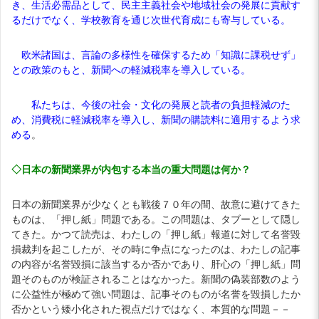
き、生活必需品として、民主主義社会や地域社会の発展に貢献す
るだけでなく、学校教育を通じ次世代育成にも寄与している。
欧米諸国は、言論の多様性を確保するため「知識に課税せず」
との政策のもと、新聞への軽減税率を導入している。
私たちは、今後の社会・文化の発展と読者の負担軽減のた
め、消費税に軽減税率を導入し、新聞の購読料に適用するよう求
める
。
◇日本の新聞業界が内包する本当の重大問題は何か？
日本の新聞業界が少なくとも戦後７０年の間、故意に避けてきた
ものは、「押し紙」問題である。この問題は、タブーとして隠し
てきた。かつて読売は、わたしの「押し紙」報道に対して名誉毀
損裁判を起こしたが、その時に争点になったのは、わたしの記事
の内容が名誉毀損に該当するか否かであり、肝心の「押し紙」問
題そのものが検証されることはなかった。新聞の偽装部数のよう
に公益性が極めて強い問題は、記事そのものが名誉を毀損したか
否かという矮小化された視点だけではなく、本質的な問題－－