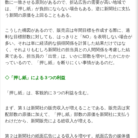
数に一致させる原則があるので、折込広告の需要が高い地域で
は、「押し紙」が負担にならない場合もある。逆に新聞社に支払
う新聞の原価を上回ることもある。
こうした構図があるので、販売店は年間目標を作成する際に、過
剰な目標部数に対しても、はっきりと「NO」を表明しない場合が
多い。それは単に経済的な損得関係を計算した結果だけではな
く、それよりもむしろ新聞社の担当員との人間関係を考慮した結
果である。担当員の「出世」は、いかに部数を増やしたかにかか
っているので、「押し紙」を断りにくい事情があるのだ。
◇「押し紙」による３つの利益
「押し紙」は、客観的に３つの利益を生む。
まず、第１は新聞社の販売収入が増えることである。販売店は実
配部数の原価に加えて、「押し紙」部数の原価を新聞社に支払う
わけだから、新聞販売による総収入が増える。
第２は新聞社の紙面広告による収入を増やす。紙面広告の媒体価