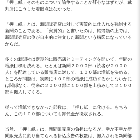
「押し紙」そのものについて論争することが肝心なはずだが、裁
判所にこうした着眼点はなかった。
「押し紙」とは、新聞販売店に対して実質的に仕入れを強制する
新聞のことである。「実質的」と書いたのは、帳簿類の上では、
新聞販売店の側が自主的に注文した新聞という構図になっている
からだ。
多くの新聞社は定期的に販売店とミーティングを開いて、年間の
増紙目標を決める。たとえば新聞２０００部（読者が２０００
人）を配達している販売店に対して、１００部の増紙を決める。
ところが問題は、実際に１００部の増紙に成功するかしないかに
は関係なく、従来の２０００部に１００部を上積みして２１００
部を搬入してくる。
従って増紙できなかった部数は、「押し紙」に化ける。もちろ
ん、この１００部についても卸代金が徴収される。
当然、「押し紙」は、新聞販売店の負担になるが、幸か不幸か新
聞販売店に割り当てられる折込広告の枚数は、搬入される新聞部