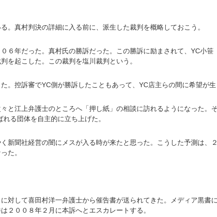
いる。真村判決の詳細に入る前に、派生した裁判を概略しておこう。
０６年だった。真村氏の勝訴だった。この勝訴に励まされて、YC小笹
裁判を起こした。この裁判を塩川裁判という。
た。控訴審でYC側が勝訴したこともあって、YC店主らの間に希望が
次々と江上弁護士のところへ「押し紙」の相談に訪れるようになった。
ばれる団体を自主的に立ち上げた。
やく新聞社経営の闇にメスが入る時が来たと思った。こうした予測は、
なった。
しに対して喜田村洋一弁護士から催告書が送られてきた。メディア黒書
件は２００８年２月に本訴へとエスカレートする。