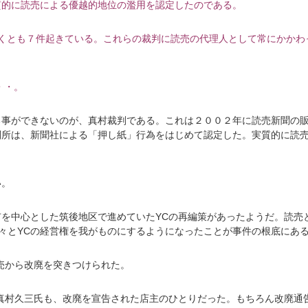
質的に読売による優越的地位の濫用を認定したのである。
くとも７件起きている。これらの裁判に読売の代理人として常にかかわ
・・。
事ができないのが、真村裁判である。これは２００２年に読売新聞の販
判所は、新聞社による「押し紙」行為をはじめて認定した。実質的に読
い。
を中心とした筑後地区で進めていたYCの再編策があったようだ。読売
々とYCの経営権を我がものにするようになったことが事件の根底にあ
売から改廃を突きつけられた。
真村久三氏も、改廃を宣告された店主のひとりだった。もちろん改廃通