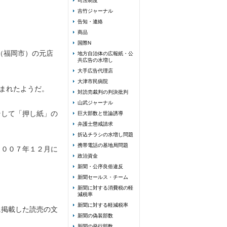
司法制度
吉竹ジャーナル
告知・連絡
商品
国際N
（福岡市）の元店
地方自治体の広報紙・公
共広告の水増し
大手広告代理店
大津市民病院
生まれたようだ。
対読売裁判の判決批判
山武ジャーナル
そして「押し紙」の
巨大部数と世論誘導
弁護士懲戒請求
折込チラシの水増し問題
携帯電話の基地局問題
２００７年１２月に
政治資金
新聞・公序良俗違反
新聞セールス・チーム
新聞に対する消費税の軽
減税率
新聞に対する軽減税率
に掲載した読売の文
新聞の偽装部数
新聞の発行部数