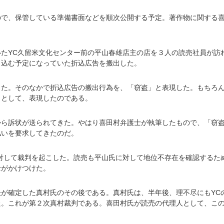
ので、保管している準備書面などを順次公開する予定。著作物に関する
たYC久留米文化センター前の平山春雄店主の店を３人の読売社員が訪
り込む予定になっていた折込広告を搬出した。
した。そのなかで折込広告の搬出行為を、「窃盗」と表現した。もちろ
）として、表現したのである。
から訴状が送られてきた。やはり喜田村弁護士が執筆したもので、「窃
払いを要求してきたのだ。
対して裁判を起こした。読売も平山氏に対して地位不存在を確認するた
士がかけつけた。
が確定した真村氏のその後である。真村氏は、半年後、理不尽にもYC
た。これが第２次真村裁判である。喜田村氏が読売の代理人として、こ