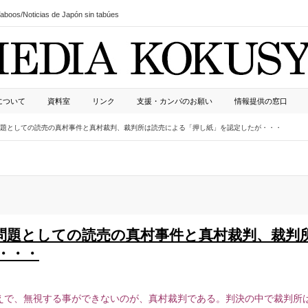
boos/Noticias de Japón sin tabúes
について
資料室
リンク
支援・カンパのお願い
情報提供の窓口
題としての読売の真村事件と真村裁判、裁判所は読売による「押し紙」を認定したが・・・
問題としての読売の真村事件と真村裁判、裁判
・・・
えで、無視する事ができないのが、真村裁判である。判決の中で裁判所