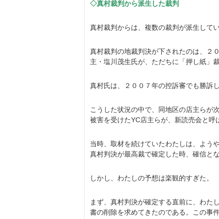
◇真村裁判から派生した裁判
真村裁判からは、複数の裁判が派生して
真村裁判の地裁判決が下されたのは、２０
主・塩川茂生氏が、ただちに「押し紙」
真村氏は、２００７年の控訴審でも勝訴し
こうした状況の中で、同地区の店主らが
被害を受けたYC店主らが、新読売会と呼
当時、取材を続けていたわたしは、よう
真村判決が最高裁で確定した時、確信と
しかし、わたしの予想は楽観的すぎた。
まず、真村判決が確定する直前に、わた
書の削除を求めてきたのである。この事