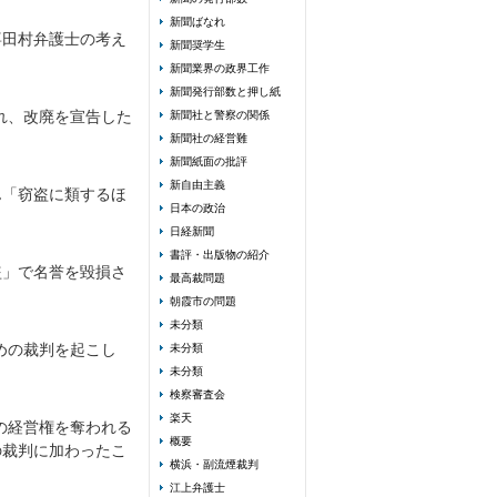
新聞ばなれ
喜田村弁護士の考え
新聞奨学生
新聞業界の政界工作
新聞発行部数と押し紙
れ、改廃を宣告した
新聞社と警察の関係
新聞社の経営難
新聞紙面の批評
新自由主義
ん「窃盗に類するほ
日本の政治
日経新聞
書評・出版物の紹介
盗」で名誉を毀損さ
最高裁問題
朝霞市の問題
未分類
めの裁判を起こし
未分類
未分類
検察審査会
楽天
の経営権を奪われる
概要
の裁判に加わったこ
横浜・副流煙裁判
江上弁護士