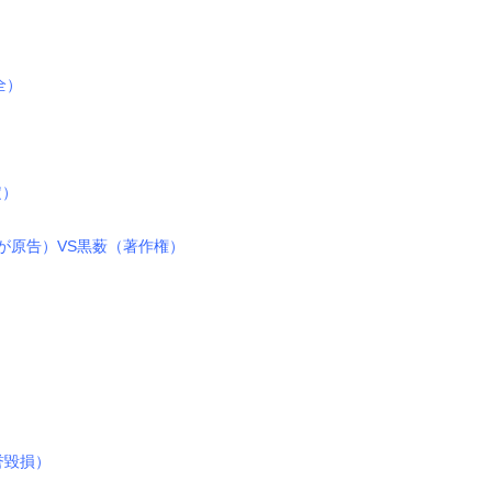
全）
定）
が原告）VS黒薮（著作権）
誉毀損）