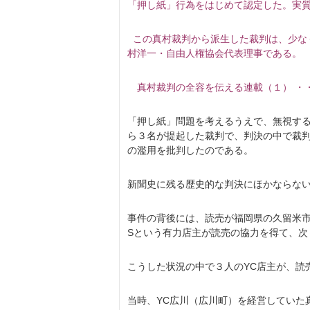
「押し紙」行為をはじめて認定した。実
この真村裁判から派生した裁判は、少な
村洋一・自由人権協会代表理事である。
真村裁判の全容を伝える連載（１） ・
「押し紙」問題を考えるうえで、無視する
ら３名が提起した裁判で、判決の中で裁
の濫用を批判したのである。
新聞史に残る歴史的な判決にほかならな
事件の背後には、読売が福岡県の久留米市
Sという有力店主が読売の協力を得て、次
こうした状況の中で３人のYC店主が、読
当時、YC広川（広川町）を経営していた