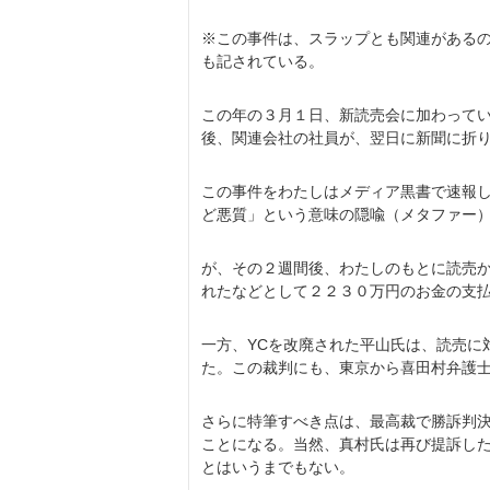
※この事件は、スラップとも関連がある
も記されている。
この年の３月１日、新読売会に加わってい
後、関連会社の社員が、翌日に新聞に折
この事件をわたしはメディア黒書で速報
ど悪質」という意味の隠喩（メタファー
が、その２週間後、わたしのもとに読売
れたなどとして２２３０万円のお金の支
一方、YCを改廃された平山氏は、読売に
た。この裁判にも、東京から喜田村弁護
さらに特筆すべき点は、最高裁で勝訴判決
ことになる。当然、真村氏は再び提訴し
とはいうまでもない。