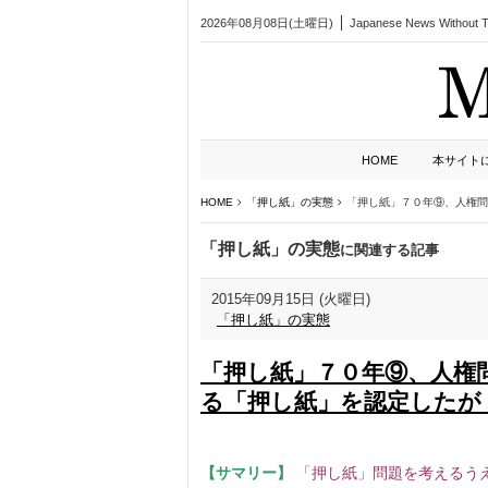
2026年08月08日(土曜日)
Japanese News Without Ta
HOME
本サイト
HOME
「押し紙」の実態
「押し紙」７０年⑨、人権問
「押し紙」の実態
に関連する記事
2015年09月15日 (火曜日)
「押し紙」の実態
「押し紙」７０年⑨、人権
る「押し紙」を認定したが
【サマリー】
「押し紙」問題を考えるう