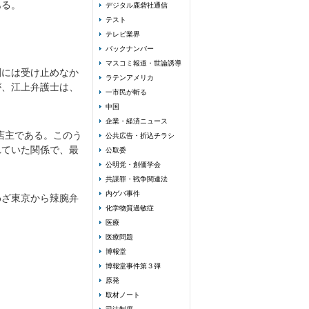
ある。
デジタル鹿砦社通信
テスト
テレビ業界
バックナンバー
マスコミ報道・世論誘導
刻には受け止めなか
ラテンアメリカ
が、江上弁護士は、
一市民が斬る
中国
企業・経済ニュース
店主である。このう
公共広告・折込チラシ
れていた関係で、最
公取委
公明党・創価学会
共謀罪・戦争関連法
内ゲバ事件
わざ東京から辣腕弁
化学物質過敏症
医療
医療問題
博報堂
博報堂事件第３弾
原発
取材ノート