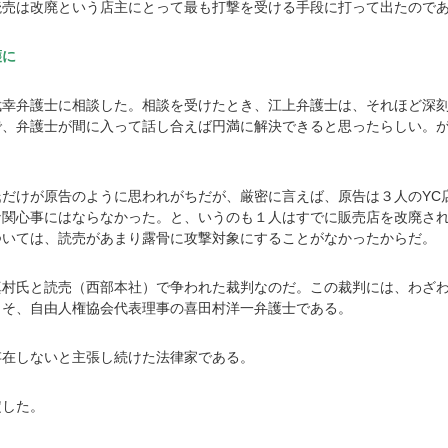
読売は改廃という店主にとって最も打撃を受ける手段に打って出たので
護に
武幸弁護士に相談した。相談を受けたとき、江上弁護士は、それほど深
で、弁護士が間に入って話し合えば円満に解決できると思ったらしい。
。
だけが原告のように思われがちだが、厳密に言えば、原告は３人のYC
な関心事にはならなかった。と、いうのも１人はすでに販売店を改廃さ
ついては、読売があまり露骨に攻撃対象にすることがなかったからだ。
真村氏と読売（西部本社）で争われた裁判なのだ。この裁判には、わざ
こそ、自由人権協会代表理事の喜田村洋一弁護士である。
存在しないと主張し続けた法律家である。
定した。