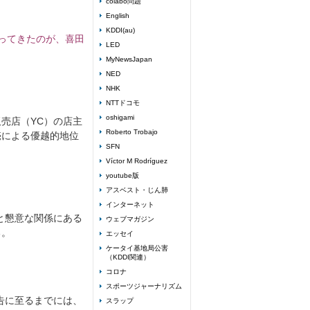
colabo問題
English
KDDI(au)
ってきたのが、喜田
LED
MyNewsJapan
NED
NHK
NTTドコモ
oshigami
売店（YC）の店主
Roberto Trobajo
売による優越的地位
SFN
Víctor M Rodríguez
youtube版
アスベスト・じん肺
インターネット
と懇意な関係にある
ウェブマガジン
る。
エッセイ
ケータイ基地局公害
（KDDI関連）
コロナ
スポーツジャーナリズム
告に至るまでには、
スラップ