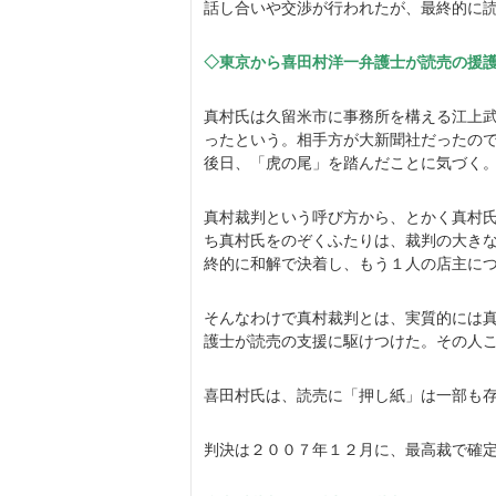
話し合いや交渉が行われたが、最終的に
◇東京から喜田村洋一弁護士が読売の援
真村氏は久留米市に事務所を構える江上
ったという。相手方が大新聞社だったの
後日、「虎の尾」を踏んだことに気づく
真村裁判という呼び方から、とかく真村氏
ち真村氏をのぞくふたりは、裁判の大き
終的に和解で決着し、もう１人の店主に
そんなわけで真村裁判とは、実質的には
護士が読売の支援に駆けつけた。その人
喜田村氏は、読売に「押し紙」は一部も
判決は２００７年１２月に、最高裁で確