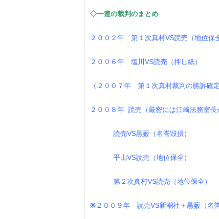
◇一連の裁判のまとめ
２００２年 第１次真村VS読売（地位保
２００６年 塩川VS読売（押し紙）
（２００７年 第１次真村裁判の勝訴確
２００８年 読売（厳密には江崎法務室長
読売VS黒薮（名誉毀損）
平山VS読売（地位保全）
第２次真村VS読売（地位保全）
※
２００９年 読売VS新潮社＋黒薮（名