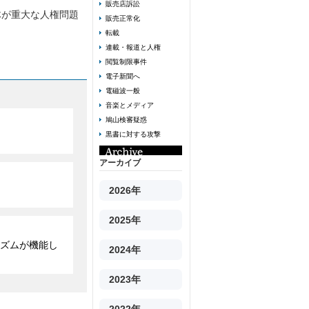
販売店訴訟
体が重大な人権問題
販売正常化
転載
連載・報道と人権
閲覧制限事件
電子新聞へ
電磁波一般
音楽とメディア
鳩山検審疑惑
黒書に対する攻撃
アーカイブ
2026年
2025年
ズムが機能し
2024年
2023年