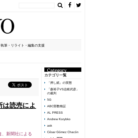
執筆・リライト・編集の支援
カテゴリ一覧
「押し紙」の実態
「森裕子VS志岐武彦」
の裁判
5G
所は読売によ
ABC部数検証
AL PRESS
Andrew Korybko
ask
César Gómez Chacón
は、新聞社による