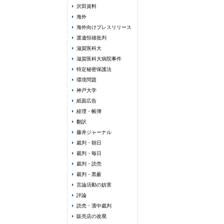
沢田資料
海外
海外向けプレスリリース
渡邉恒雄批判
滋賀医科大
滋賀医科大病院事件
特定秘密保護法
環境問題
神戸大学
紙面広告
経理・帳簿
翻訳
藤井ジャーナル
裁判・朝日
裁判・毎日
裁判・読売
裁判・黒薮
言論活動の妨害
評論
読売・濱中裁判
販売店の改廃