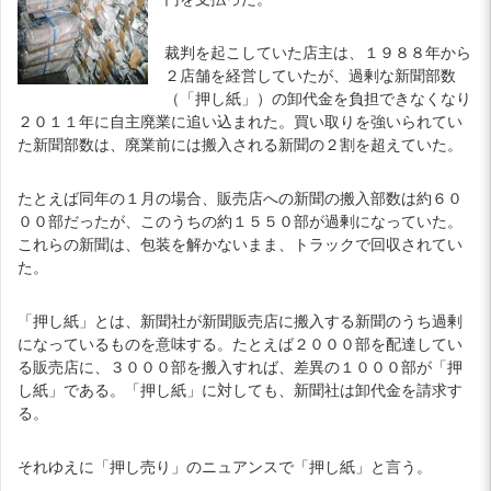
裁判を起こしていた店主は、１９８８年から
２店舗を経営していたが、過剰な新聞部数
（「押し紙」）の卸代金を負担できなくなり
２０１１年に自主廃業に追い込まれた。買い取りを強いられてい
た新聞部数は、廃業前には搬入される新聞の２割を超えていた。
たとえば同年の１月の場合、販売店への新聞の搬入部数は約６０
００部だったが、このうちの約１５５０部が過剰になっていた。
これらの新聞は、包装を解かないまま、トラックで回収されてい
た。
「押し紙」とは、新聞社が新聞販売店に搬入する新聞のうち過剰
になっているものを意味する。たとえば２０００部を配達してい
る販売店に、３０００部を搬入すれば、差異の１０００部が「押
し紙」である。「押し紙」に対しても、新聞社は卸代金を請求す
る。
それゆえに「押し売り」のニュアンスで「押し紙」と言う。