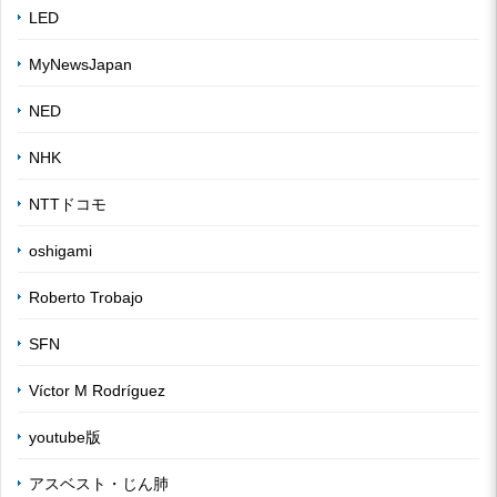
LED
MyNewsJapan
NED
NHK
NTTドコモ
oshigami
Roberto Trobajo
SFN
Víctor M Rodríguez
youtube版
アスベスト・じん肺