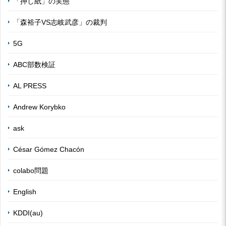
「押し紙」の実態
「森裕子VS志岐武彦」の裁判
5G
ABC部数検証
AL PRESS
Andrew Korybko
ask
César Gómez Chacón
colabo問題
English
KDDI(au)