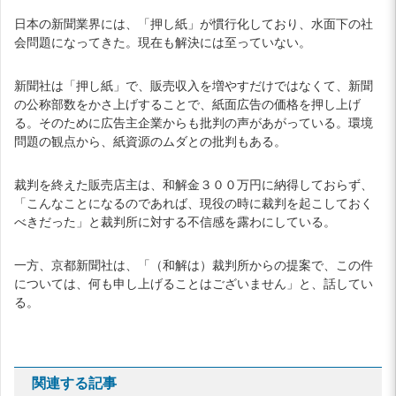
日本の新聞業界には、「押し紙」が慣行化しており、水面下の社
会問題になってきた。現在も解決には至っていない。
新聞社は「押し紙」で、販売収入を増やすだけではなくて、新聞
の公称部数をかさ上げすることで、紙面広告の価格を押し上げ
る。そのために広告主企業からも批判の声があがっている。環境
問題の観点から、紙資源のムダとの批判もある。
裁判を終えた販売店主は、和解金３００万円に納得しておらず、
「こんなことになるのであれば、現役の時に裁判を起こしておく
べきだった」と裁判所に対する不信感を露わにしている。
一方、京都新聞社は、「（和解は）裁判所からの提案で、この件
については、何も申し上げることはございません」と、話してい
る。
関連する記事