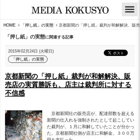
HOME
「押し紙」の実態
京都新聞の「押し紙」裁判が和解解決、販売
「押し紙」の実態
に関連する記事
2015年02月24日 (火曜日)
「押し紙」の実態
京都新聞の「押し紙」裁判が和解解決、販
売店の実質勝訴も、店主は裁判所に対する
不信感
京都新聞社の販売店が、配達部数を超える
新聞の仕入れを強制されたとして起こしてい
た裁判が、１月に和解していたことが分かっ
た。京都新聞社側が店主に和解金、３００万
円を支払った。