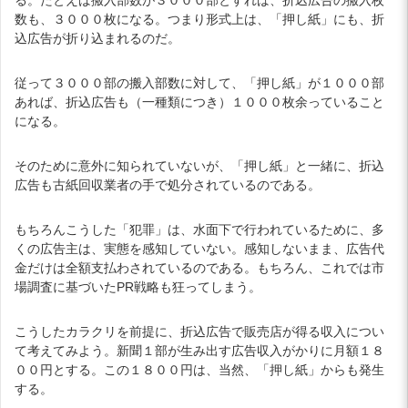
数も、３０００枚になる。つまり形式上は、「押し紙」にも、折
込広告が折り込まれるのだ。
従って３０００部の搬入部数に対して、「押し紙」が１０００部
あれば、折込広告も（一種類につき）１０００枚余っていること
になる。
そのために意外に知られていないが、「押し紙」と一緒に、折込
広告も古紙回収業者の手で処分されているのである。
もちろんこうした「犯罪」は、水面下で行われているために、多
くの広告主は、実態を感知していない。感知しないまま、広告代
金だけは全額支払わされているのである。もちろん、これでは市
場調査に基づいたPR戦略も狂ってしまう。
こうしたカラクリを前提に、折込広告で販売店が得る収入につい
て考えてみよう。新聞１部が生み出す広告収入がかりに月額１８
００円とする。この１８００円は、当然、「押し紙」からも発生
する。