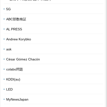
5G
ABC部数検証
AL PRESS
Andrew Korybko
ask
César Gómez Chacón
colabo問題
KDDI(au)
LED
MyNewsJapan