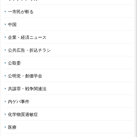
一市民が斬る
中国
企業・経済ニュース
公共広告・折込チラシ
公取委
公明党・創価学会
共謀罪・戦争関連法
内ゲバ事件
化学物質過敏症
医療