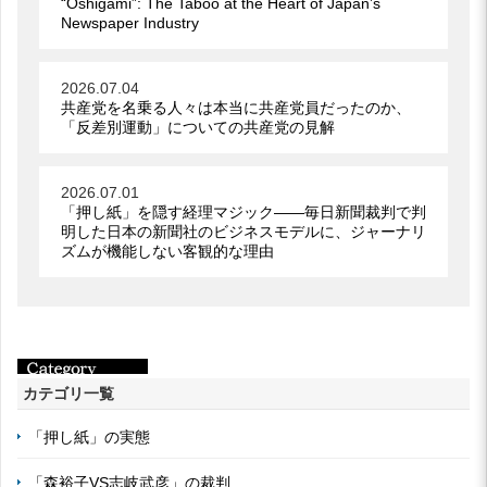
“Oshigami”: The Taboo at the Heart of Japan’s
Newspaper Industry
2026.07.04
共産党を名乗る人々は本当に共産党員だったのか、
「反差別運動」についての共産党の見解
2026.07.01
「押し紙」を隠す経理マジック――毎日新聞裁判で判
明した日本の新聞社のビジネスモデルに、ジャーナリ
ズムが機能しない客観的な理由
カテゴリ一覧
「押し紙」の実態
「森裕子VS志岐武彦」の裁判