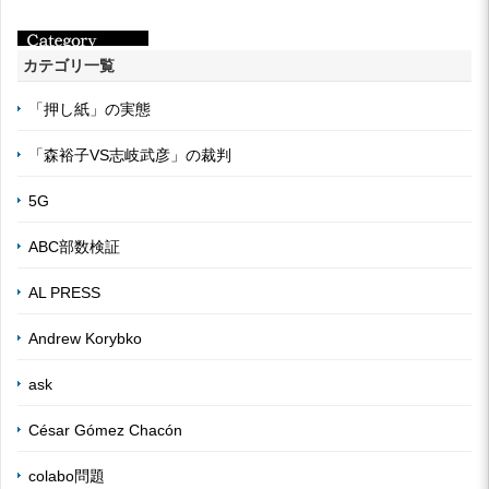
カテゴリ一覧
「押し紙」の実態
「森裕子VS志岐武彦」の裁判
5G
ABC部数検証
AL PRESS
Andrew Korybko
ask
César Gómez Chacón
colabo問題