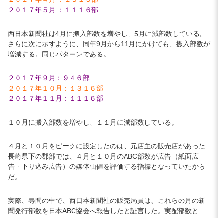
２０１７年５月 ：１１１６部
西日本新聞社は4月に搬入部数を増やし、5月に減部数している。
さらに次に示すように、同年9月から11月にかけても、搬入部数が
増減する。同じパターンである。
２０１７年９月：９４６部
２０１７年１０月：１３１６部
２０１７年１１月：１１１６部
１０月に搬入部数を増やし、１１月に減部数している。
４月と１０月をピークに設定したのは、元店主の販売店があった
長崎県下の郡部では、４月と１０月のABC部数が広告（紙面広
告・下り込み広告）の媒体価値を評価する指標となっていたから
だ。
実際、尋問の中で、西日本新聞社の販売局員は、これらの月の新
聞発行部数を日本ABC協会へ報告したと証言した。実配部数と