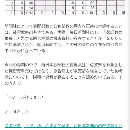
新聞社にとって実配部数と公称部数の両方を正確に把握すること
は、経営戦略の基本である。実際、毎日新聞社にも、「発証数の
推移」と題する同じ性質の機密資料が存在することが、２００５
年に暴露された。朝日新聞でも、この種の資料の存在が内部告発
で明らかになっている。
今回の尋問の中で、西日本新聞社の担当員は、佐賀県を対象とし
た機密資料だけではなく、原告店主が販売店を経営していた長崎
県についても、同種の資料が存在することを認めたのである。そ
のうえで、
「わたしが作りました」
と、証言した。
参考記事；「押し紙」の決定的証拠、西日本新聞の内部資料を公