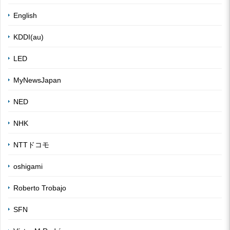
English
KDDI(au)
LED
MyNewsJapan
NED
NHK
NTTドコモ
oshigami
Roberto Trobajo
SFN