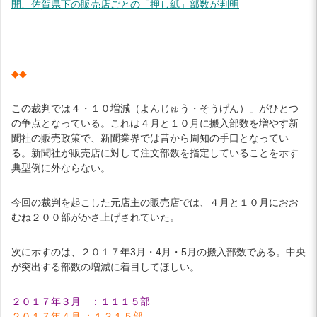
開、佐賀県下の販売店ごとの「押し紙」部数が判明
◆◆
この裁判では４・１０増減（よんじゅう・そうげん）」がひとつ
の争点となっている。これは４月と１０月に搬入部数を増やす新
聞社の販売政策で、新聞業界では昔から周知の手口となってい
る。新聞社が販売店に対して注文部数を指定していることを示す
典型例に外ならない。
今回の裁判を起こした元店主の販売店では、４月と１０月におお
むね２００部がかさ上げされていた。
次に示すのは、２０１７年3月・4月・5月の搬入部数である。中央
が突出する部数の増減に着目してほしい。
２０１７年３月 ：１１１５部
２０１７年４月 ：１３１５部