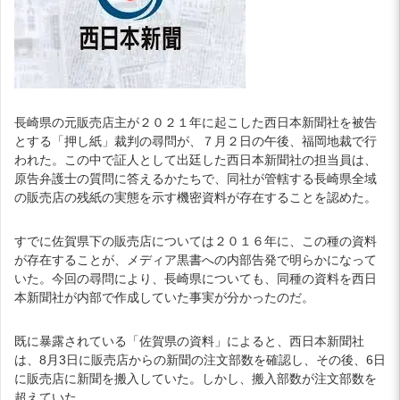
長崎県の元販売店主が２０２１年に起こした西日本新聞社を被告
とする「押し紙」裁判の尋問が、７月２日の午後、福岡地裁で行
われた。この中で証人として出廷した西日本新聞社の担当員は、
原告弁護士の質問に答えるかたちで、同社が管轄する長崎県全域
の販売店の残紙の実態を示す機密資料が存在することを認めた。
すでに佐賀県下の販売店については２０１６年に、この種の資料
が存在することが、メディア黒書への内部告発で明らかになって
いた。今回の尋問により、長崎県についても、同種の資料を西日
本新聞社が内部で作成していた事実が分かったのだ。
既に暴露されている「佐賀県の資料」によると、西日本新聞社
は、8月3日に販売店からの新聞の注文部数を確認し、その後、6日
に販売店に新聞を搬入していた。しかし、搬入部数が注文部数を
超えていた。