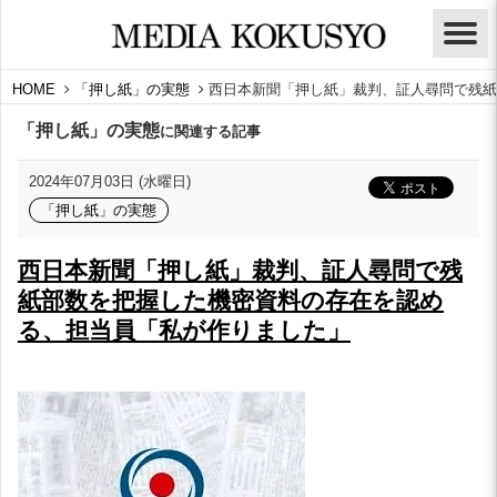
HOME
「押し紙」の実態
西日本新聞「押し紙」裁判、証人尋問で残紙
「押し紙」の実態
に関連する記事
2024年07月03日 (水曜日)
「押し紙」の実態
西日本新聞「押し紙」裁判、証人尋問で残
紙部数を把握した機密資料の存在を認め
る、担当員「私が作りました」