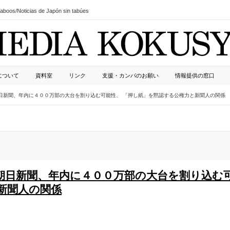
boos/Noticias de Japón sin tabúes
について
資料室
リンク
支援・カンパのお願い
情報提供の窓口
数、朝日新聞、年内に４００万部の大台を割り込む可能性、 「押し紙」を黙認する公権力と新聞人の関係
数、朝日新聞、年内に４００万部の大台を割り込む
新聞人の関係