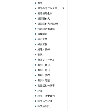
海外
海外向けプレスリリース
渡邉恒雄批判
滋賀医科大
滋賀医科大病院事件
特定秘密保護法
環境問題
神戸大学
紙面広告
経理・帳簿
翻訳
藤井ジャーナル
裁判・朝日
裁判・毎日
裁判・読売
裁判・黒薮
言論活動の妨害
評論
読売・濱中裁判
販売店の改廃
販売店訴訟