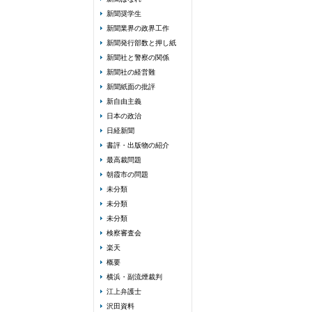
新聞奨学生
新聞業界の政界工作
新聞発行部数と押し紙
新聞社と警察の関係
新聞社の経営難
新聞紙面の批評
新自由主義
日本の政治
日経新聞
書評・出版物の紹介
最高裁問題
朝霞市の問題
未分類
未分類
未分類
検察審査会
楽天
概要
横浜・副流煙裁判
江上弁護士
沢田資料