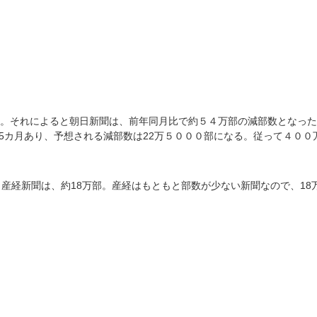
なった。それによると朝日新聞は、前年同月比で約５４万部の減部数となっ
で5カ月あり、予想される減部数は22万５０００部になる。従って４００
産経新聞は、約18万部。産経はもともと部数が少ない新聞なので、18