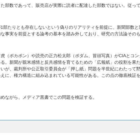
した部数であって、販売店が実際に読者に配達した部数ではない。従っ
が1部たりとも存在しないという偽りのリアリティを前提に、新聞部数と
的な事実を前提とする論考の基本を踏み外しており、研究の方法論その
虎（ポカポン）や読売の正力松太郎（ポダム、冒頭写真）がCIAとコン
いる。新聞が親米感情と反共感情を育てるための「広報紙」の役割を果
ないが、裁判所や公正取引委員会が「押し紙」問題を半世紀にわたって
換えに、権力構造に組み込まれている可能性がある。この点の徹底検証
極めながら、メディア黒書でこの問題を検証する。