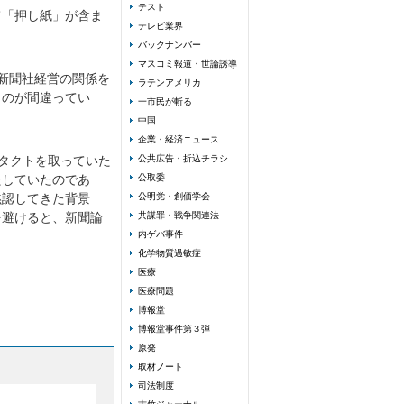
テスト
て「押し紙」が含ま
テレビ業界
バックナンバー
マスコミ報道・世論誘導
新聞社経営の関係を
ラテンアメリカ
ものが間違ってい
一市民が斬る
中国
企業・経済ニュース
タクトを取っていた
公共広告・折込チラシ
たしていたのであ
公取委
黙認してきた背景
公明党・創価学会
を避けると、新聞論
共謀罪・戦争関連法
内ゲバ事件
化学物質過敏症
医療
医療問題
博報堂
博報堂事件第３弾
原発
取材ノート
司法制度