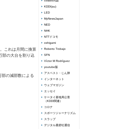
colabo問題
KDDI(au)
LED
MyNewsJapan
NED
NHK
NTTドコモ
oshigami
た。これは月間に換算
Roberto Trobajo
万部の大台を割り込
SFN
Víctor M Rodríguez
youtube版
アスベスト・じん肺
万部の減部数による
インターネット
ウェブマガジン
エッセイ
ケータイ基地局公害
（KDDI関連）
コロナ
スポーツジャーナリズム
スラップ
デジタル鹿砦社通信