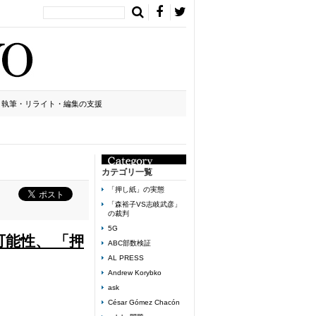
執筆・リライト・編集の支援
カテゴリ一覧
「押し紙」の実態
「森裕子VS志岐武彦」
の裁判
5G
可能性、 「押
ABC部数検証
AL PRESS
Andrew Korybko
ask
César Gómez Chacón