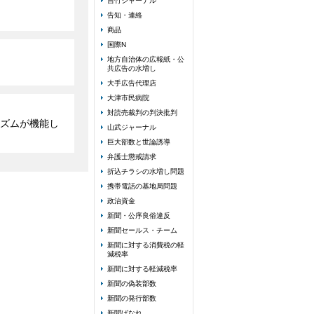
吉竹ジャーナル
告知・連絡
商品
国際N
地方自治体の広報紙・公
共広告の水増し
大手広告代理店
大津市民病院
対読売裁判の判決批判
ズムが機能し
山武ジャーナル
巨大部数と世論誘導
弁護士懲戒請求
折込チラシの水増し問題
携帯電話の基地局問題
政治資金
新聞・公序良俗違反
新聞セールス・チーム
新聞に対する消費税の軽
減税率
新聞に対する軽減税率
新聞の偽装部数
新聞の発行部数
新聞ばなれ