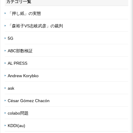
カテゴリ一覧
「押し紙」の実態
「森裕子VS志岐武彦」の裁判
5G
ABC部数検証
AL PRESS
Andrew Korybko
ask
César Gómez Chacón
colabo問題
KDDI(au)