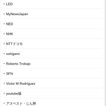
LED
MyNewsJapan
NED
NHK
NTTドコモ
oshigami
Roberto Trobajo
SFN
Víctor M Rodríguez
youtube版
アスベスト・じん肺