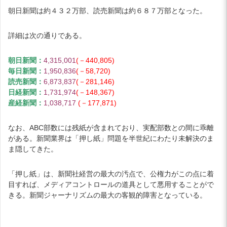
朝日新聞は約４３２万部、読売新聞は約６８７万部となった。
詳細は次の通りである。
朝日新聞：
4,315,001
(－440,805)
毎日新聞：
1,950,836
(－58,720)
読売新聞：
6,873,837
(－281,146)
日経新聞：
1,731,974
(－148,367)
産経新聞：
1,038,717
(－177,871)
なお、ABC部数には残紙が含まれており、実配部数との間に乖離
がある。新聞業界は「押し紙」問題を半世紀にわたり未解決のま
ま隠してきた。
「押し紙」は、新聞社経営の最大の汚点で、公権力がこの点に着
目すれば、メディアコントロールの道具として悪用することがで
きる。新聞ジャーナリズムの最大の客観的障害となっている。