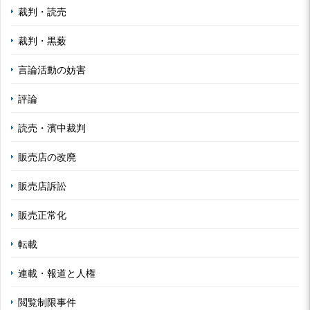
裁判・読売
裁判・黒薮
言論活動の妨害
評論
読売・濱中裁判
販売店の改廃
販売店訴訟
販売正常化
転載
連載・報道と人権
閲覧制限事件