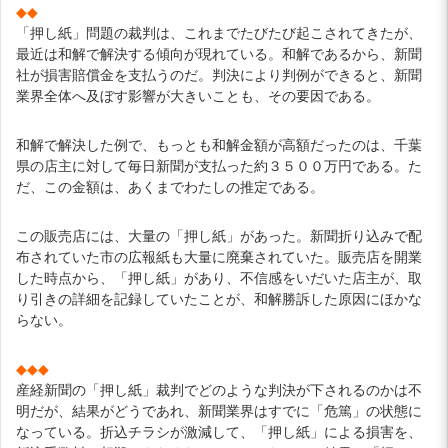
◆◆
「押し紙」問題の裁判は、これまでたびたび起こされてきたが、
最近は和解で解決する傾向が現れている。和解であるから、新聞
社が損害賠償金を支払うのだ。判決により判例ができると、新聞
業界全体へ及ぼす影響が大きいことも、その要因である。
和解で解決した例で、もっとも和解金額が高額だったのは、千葉
県の店主に対して毎日新聞が支払った約３５００万円である。た
だ、この金額は、あくまでわたしの推定である。
この販売店には、大量の「押し紙」があった。新聞折り込みで配
布されていた市の広報紙も大量に廃棄されていた。販売店を開業
した時点から、「押し紙」があり、不信感をいだいた店主が、取
り引きの詳細を記録していたことが、和解勝訴した原因にほかな
らない。
◆◆◆
産経新聞の「押し紙」裁判でどのような判決が下されるのかは不
明だが、結果がどうであれ、新聞業界はすでに「危篤」の状態に
なっている。折込チラシが激減して、「押し紙」による損害を、