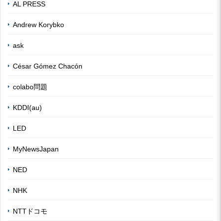
AL PRESS
Andrew Korybko
ask
César Gómez Chacón
colabo問題
KDDI(au)
LED
MyNewsJapan
NED
NHK
NTTドコモ