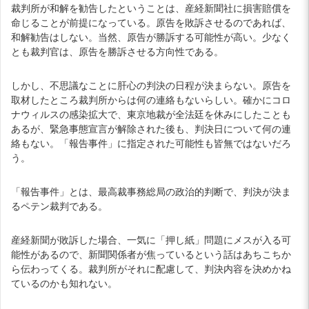
裁判所が和解を勧告したということは、産経新聞社に損害賠償を
命じることが前提になっている。原告を敗訴させるのであれば、
和解勧告はしない。当然、原告が勝訴する可能性が高い。少なく
とも裁判官は、原告を勝訴させる方向性である。
しかし、不思議なことに肝心の判決の日程が決まらない。原告を
取材したところ裁判所からは何の連絡もないらしい。確かにコロ
ナウィルスの感染拡大で、東京地裁が全法廷を休みにしたことも
あるが、緊急事態宣言が解除された後も、判決日について何の連
絡もない。「報告事件」に指定された可能性も皆無ではないだろ
う。
「報告事件」とは、最高裁事務総局の政治的判断で、判決が決ま
るペテン裁判である。
産経新聞が敗訴した場合、一気に「押し紙」問題にメスが入る可
能性があるので、新聞関係者が焦っているという話はあちこちか
ら伝わってくる。裁判所がそれに配慮して、判決内容を決めかね
ているのかも知れない。