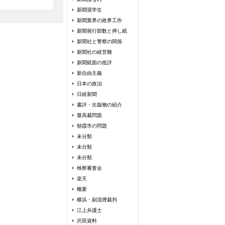
新聞奨学生
新聞業界の政界工作
新聞発行部数と押し紙
新聞社と警察の関係
新聞社の経営難
新聞紙面の批評
新自由主義
日本の政治
日経新聞
書評・出版物の紹介
最高裁問題
朝霞市の問題
未分類
未分類
未分類
検察審査会
楽天
概要
横浜・副流煙裁判
江上弁護士
沢田資料