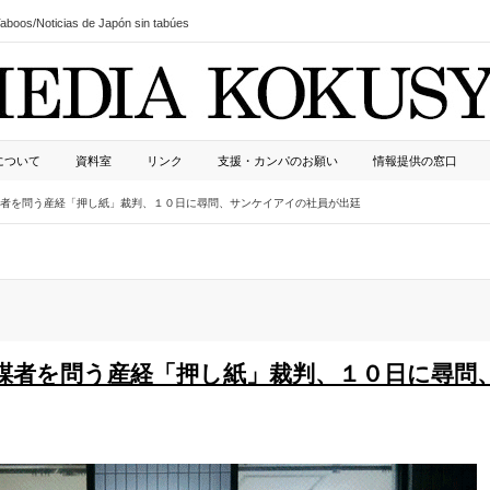
boos/Noticias de Japón sin tabúes
について
資料室
リンク
支援・カンパのお願い
情報提供の窓口
謀者を問う産経「押し紙」裁判、１０日に尋問、サンケイアイの社員が出廷
謀者を問う産経「押し紙」裁判、１０日に尋問