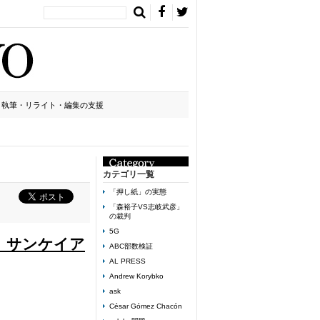
執筆・リライト・編集の支援
カテゴリ一覧
「押し紙」の実態
「森裕子VS志岐武彦」
の裁判
5G
、サンケイア
ABC部数検証
AL PRESS
Andrew Korybko
ask
César Gómez Chacón