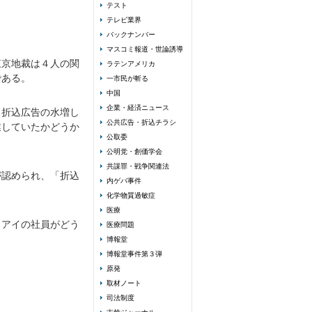
テスト
テレビ業界
バックナンバー
マスコミ報道・世論誘導
東京地裁は４人の関
ラテンアメリカ
である。
一市民が斬る
中国
企業・経済ニュース
、折込広告の水増し
公共広告・折込チラシ
業していたかどうか
公取委
公明党・創価学会
共謀罪・戦争関連法
が認められ、「折込
内ゲバ事件
化学物質過敏症
医療
イアイの社員がどう
医療問題
博報堂
博報堂事件第３弾
原発
取材ノート
司法制度