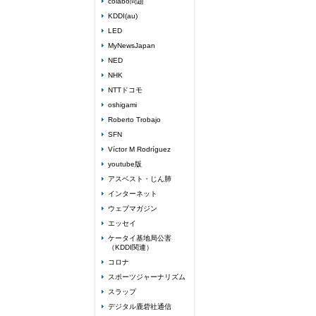
colabo問題
KDDI(au)
LED
MyNewsJapan
NED
NHK
NTTドコモ
oshigami
Roberto Trobajo
SFN
Víctor M Rodríguez
youtube版
アスベスト・じん肺
インターネット
ウェブマガジン
エッセイ
ケータイ基地局公害
（KDDI関連）
コロナ
スポーツジャーナリズム
スラップ
デジタル鹿砦社通信