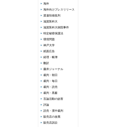
海外
海外向けプレスリリース
渡邉恒雄批判
滋賀医科大
滋賀医科大病院事件
特定秘密保護法
環境問題
神戸大学
紙面広告
経理・帳簿
翻訳
藤井ジャーナル
裁判・朝日
裁判・毎日
裁判・読売
裁判・黒薮
言論活動の妨害
評論
読売・濱中裁判
販売店の改廃
販売店訴訟