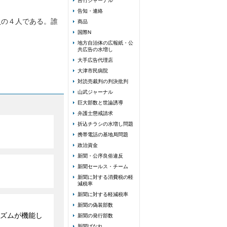
吉竹ジャーナル
告知・連絡
員の４人である。誰
商品
国際N
地方自治体の広報紙・公
共広告の水増し
大手広告代理店
大津市民病院
対読売裁判の判決批判
山武ジャーナル
巨大部数と世論誘導
弁護士懲戒請求
折込チラシの水増し問題
携帯電話の基地局問題
政治資金
新聞・公序良俗違反
新聞セールス・チーム
新聞に対する消費税の軽
減税率
新聞に対する軽減税率
新聞の偽装部数
ズムが機能し
新聞の発行部数
新聞ばなれ