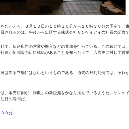
場をむかえる。３月１０日の１０時３０分から１６時３０分の予定で、
注目されるのは、午後から出廷する株式会社サンケイアイの社員の証言
会社で、折込広告の営業や搬入などの業務を行っている。この裁判では
の社員が新聞販売店に残紙があることを知った上で、広告主に対して営
状況は知る立場にはないというものである。過去の裁判判例では、それ
では、販売店側が「詐欺」の新証拠をかなり掴んでいるようだ。サンケ
て注目の尋問だ。
：３０分