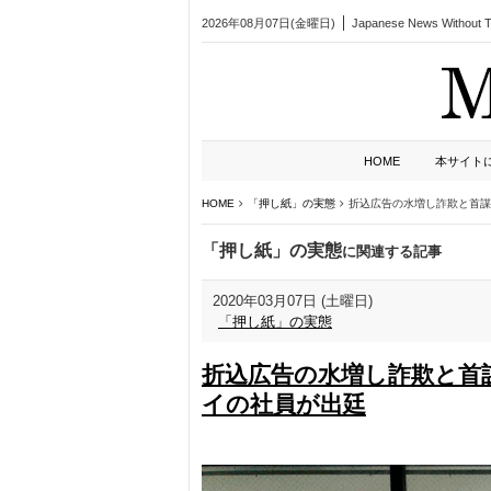
2026年08月07日(金曜日)
Japanese News Without Ta
HOME
本サイト
HOME
「押し紙」の実態
折込広告の水増し詐欺と首
「押し紙」の実態
に関連する記事
2020年03月07日 (土曜日)
「押し紙」の実態
折込広告の水増し詐欺と首
イの社員が出廷