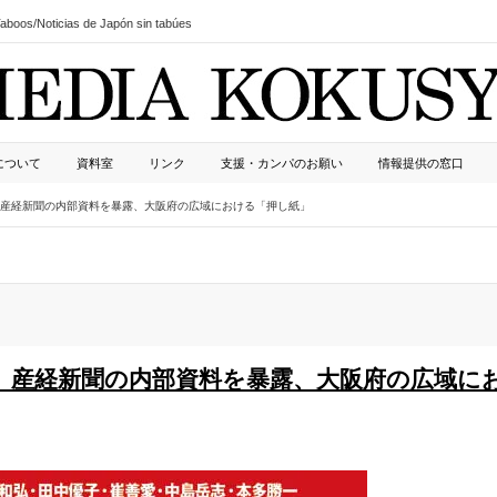
boos/Noticias de Japón sin tabúes
について
資料室
リンク
支援・カンパのお願い
情報提供の窓口
産経新聞の内部資料を暴露、大阪府の広域における「押し紙」
、産経新聞の内部資料を暴露、大阪府の広域に