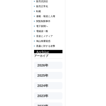
販売店訴訟
販売正常化
転載
連載・報道と人権
閲覧制限事件
電子新聞へ
電磁波一般
音楽とメディア
鳩山検審疑惑
黒書に対する攻撃
アーカイブ
2026年
2025年
2024年
2023年