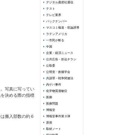
デジタル鹿砦社通信
テスト
テレビ業界
バックナンバー
マスコミ報道・世論誘導
ラテンアメリカ
一市民が斬る
中国
企業・経済ニュース
公共広告・折込チラシ
公取委
公明党・創価学会
共謀罪・戦争関連法
内ゲバ事件
た。写真に写ってい
化学物質過敏症
先を決める際の指標
医療
医療問題
博報堂
では搬入部数の約６
博報堂事件第３弾
原発
取材ノート