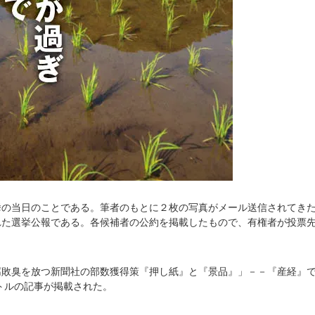
挙の当日のことである。筆者のもとに２枚の写真がメール送信されてき
れた選挙公報である。各候補者の公約を掲載したもので、有権者が投票
腐敗臭を放つ新聞社の部数獲得策『押し紙』と『景品』」－－『産経』
トルの記事が掲載された。