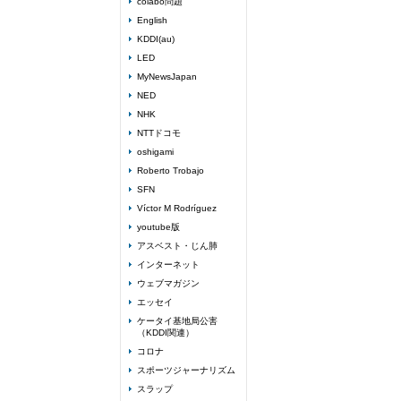
colabo問題
English
KDDI(au)
LED
MyNewsJapan
NED
NHK
NTTドコモ
oshigami
Roberto Trobajo
SFN
Víctor M Rodríguez
youtube版
アスベスト・じん肺
インターネット
ウェブマガジン
エッセイ
ケータイ基地局公害
（KDDI関連）
コロナ
スポーツジャーナリズム
スラップ