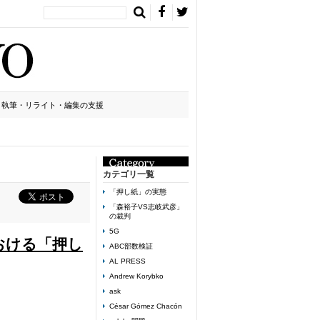
執筆・リライト・編集の支援
カテゴリ一覧
「押し紙」の実態
「森裕子VS志岐武彦」
の裁判
5G
おける「押し
ABC部数検証
AL PRESS
Andrew Korybko
ask
César Gómez Chacón