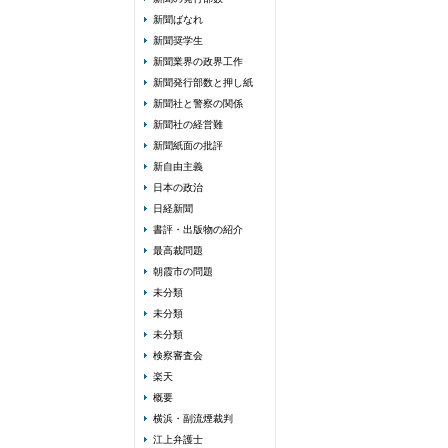
新聞ばなれ
新聞奨学生
新聞業界の政界工作
新聞発行部数と押し紙
新聞社と警察の関係
新聞社の経営難
新聞紙面の批評
新自由主義
日本の政治
日経新聞
書評・出版物の紹介
最高裁問題
朝霞市の問題
未分類
未分類
未分類
検察審査会
楽天
概要
横浜・副流煙裁判
江上弁護士