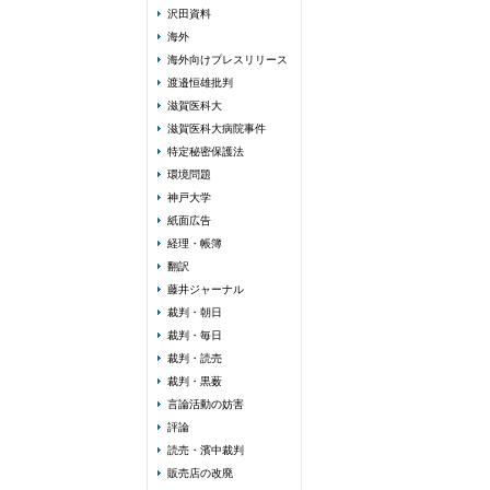
沢田資料
海外
海外向けプレスリリース
渡邉恒雄批判
滋賀医科大
滋賀医科大病院事件
特定秘密保護法
環境問題
神戸大学
紙面広告
経理・帳簿
翻訳
藤井ジャーナル
裁判・朝日
裁判・毎日
裁判・読売
裁判・黒薮
言論活動の妨害
評論
読売・濱中裁判
販売店の改廃