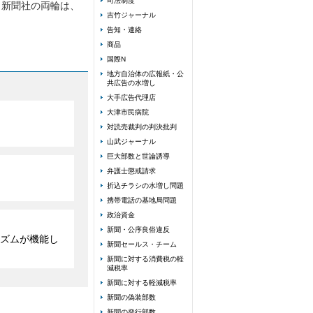
司法制度
。新聞社の両輪は、
吉竹ジャーナル
告知・連絡
商品
国際N
地方自治体の広報紙・公
共広告の水増し
大手広告代理店
大津市民病院
対読売裁判の判決批判
山武ジャーナル
巨大部数と世論誘導
弁護士懲戒請求
折込チラシの水増し問題
携帯電話の基地局問題
政治資金
新聞・公序良俗違反
ズムが機能し
新聞セールス・チーム
新聞に対する消費税の軽
減税率
新聞に対する軽減税率
新聞の偽装部数
新聞の発行部数