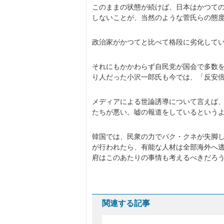
このままの状態が続けば、日本はかつて
しないことが、当然のような菅氏らの態
政治家がかつてと比べて格段に劣化して
それにもかかわらず自民党が国会で多数
り人だった小沢一郎氏も今では、「反安
メディアによる世論誘導について言えば、
たちが悪い。嘘の報道をしているという
韓国では、民衆の力でパク・クネが失脚
が行われたら、有能な人材は全部海外へ
府はこのあたりの事情も考えるべきだろ
関連する記事