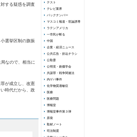
テスト
に対する疑惑を調査
テレビ業界
バックナンバー
マスコミ報道・世論誘導
ラテンアメリカ
一市民が斬る
。小選挙区制の旗振
中国
企業・経済ニュース
公共広告・折込チラシ
公取委
送局なので、相当に
公明党・創価学会
共謀罪・戦争関連法
内ゲバ事件
謀罪が成立し、改憲
化学物質過敏症
ない時代だから、政
医療
医療問題
博報堂
博報堂事件第３弾
原発
取材ノート
司法制度