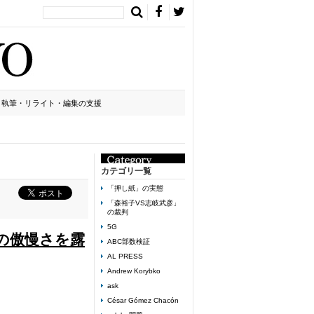
執筆・リライト・編集の支援
カテゴリ一覧
「押し紙」の実態
「森裕子VS志岐武彦」
の裁判
5G
の傲慢さを露
ABC部数検証
AL PRESS
Andrew Korybko
ask
César Gómez Chacón