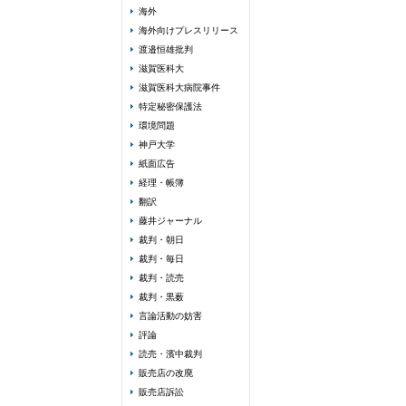
海外
海外向けプレスリリース
渡邉恒雄批判
滋賀医科大
滋賀医科大病院事件
特定秘密保護法
環境問題
神戸大学
紙面広告
経理・帳簿
翻訳
藤井ジャーナル
裁判・朝日
裁判・毎日
裁判・読売
裁判・黒薮
言論活動の妨害
評論
読売・濱中裁判
販売店の改廃
販売店訴訟