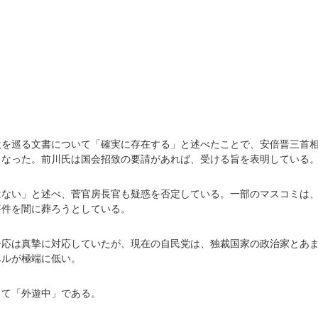
設を巡る文書について「確実に存在する」と述べたことで、安倍晋三首
くなった。前川氏は国会招致の要請があれば、受ける旨を表明している
はない」と述べ、菅官房長官も疑惑を否定している。一部のマスコミは
事件を闇に葬ろうとしている。
一応は真摯に対応していたが、現在の自民党は、独裁国家の政治家とあ
ベルが極端に低い。
って「外遊中」である。