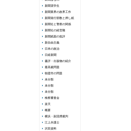
新聞奨学生
新聞業界の政界工作
新聞発行部数と押し紙
新聞社と警察の関係
新聞社の経営難
新聞紙面の批評
新自由主義
日本の政治
日経新聞
書評・出版物の紹介
最高裁問題
朝霞市の問題
未分類
未分類
未分類
検察審査会
楽天
概要
横浜・副流煙裁判
江上弁護士
沢田資料