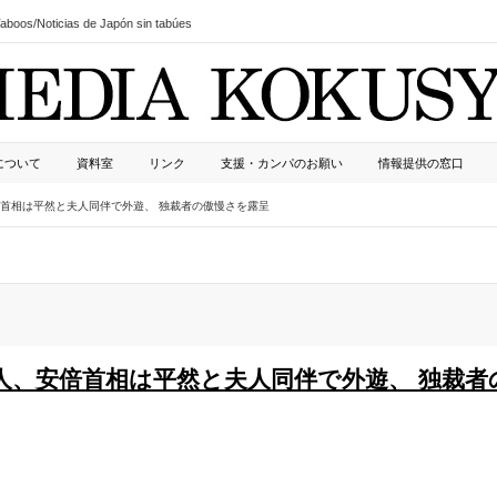
boos/Noticias de Japón sin tabúes
について
資料室
リンク
支援・カンパのお願い
情報提供の窓口
首相は平然と夫人同伴で外遊、 独裁者の傲慢さを露呈
人、安倍首相は平然と夫人同伴で外遊、 独裁者