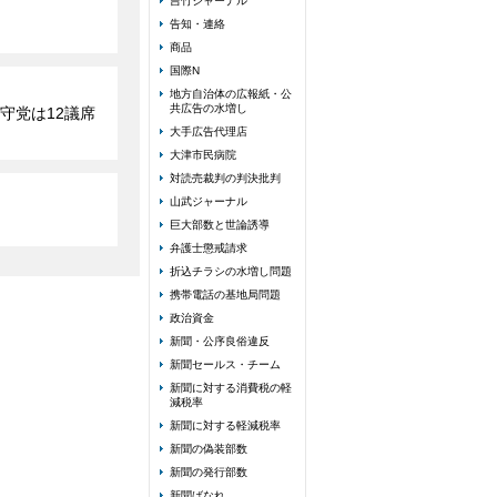
吉竹ジャーナル
告知・連絡
商品
国際N
地方自治体の広報紙・公
共広告の水増し
守党は12議席
大手広告代理店
大津市民病院
対読売裁判の判決批判
山武ジャーナル
巨大部数と世論誘導
弁護士懲戒請求
折込チラシの水増し問題
携帯電話の基地局問題
政治資金
新聞・公序良俗違反
新聞セールス・チーム
新聞に対する消費税の軽
減税率
新聞に対する軽減税率
新聞の偽装部数
新聞の発行部数
新聞ばなれ