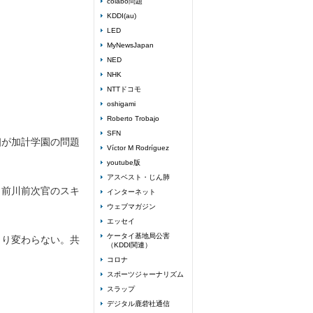
colabo問題
KDDI(au)
LED
MyNewsJapan
NED
NHK
NTTドコモ
oshigami
Roberto Trobajo
SFN
相が加計学園の問題
Víctor M Rodríguez
。
youtube版
アスベスト・じん肺
、前川前次官のスキ
インターネット
ウェブマガジン
エッセイ
ケータイ基地局公害
まり変わらない。共
（KDDI関連）
コロナ
スポーツジャーナリズム
スラップ
デジタル鹿砦社通信