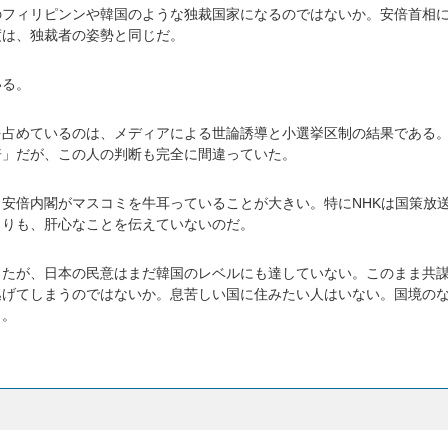
のフィリピンンや韓国のような独裁国家になるのではないか。安倍首相
度は、独裁者の姿勢と同じだ。
いる。
を占めているのは、メディアによる世論誘導と小選挙区制の結果である
倍」だが、この人の判断も完全に間違っていた。
安倍内閣がマスコミを牛耳っていることが大きい。特にNHKは国策放
よりも、肝心なことを伝えていないのだ。
したが、日本の民意はまだ韓国のレベルにも達していない。このまま共
逃げてしまうのではないか。息苦しい国に住みたい人はいない。国境の
う。