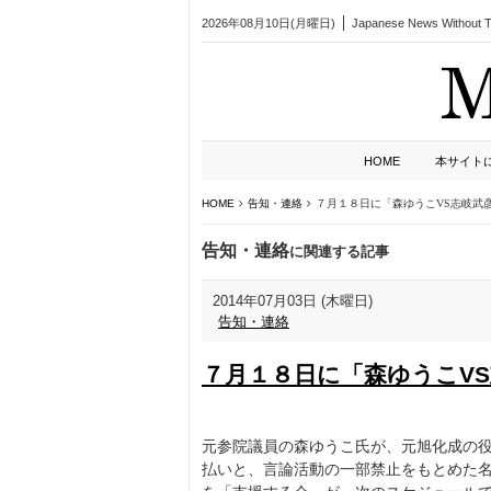
2026年08月10日(月曜日)
Japanese News Without Ta
HOME
本サイト
HOME
告知・連絡
７月１８日に「森ゆうこVS志岐武
告知・連絡
に関連する記事
2014年07月03日 (木曜日)
告知・連絡
７月１８日に「森ゆうこV
元参院議員の森ゆうこ氏が、元旭化成の
払いと、言論活動の一部禁止をもとめた