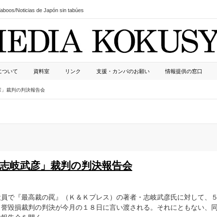
boos/Noticias de Japón sin tabúes
について
資料室
リンク
支援・カンパのお願い
情報提供の窓口
彦」裁判の判決報告会
S志岐武彦」裁判の判決報告会
役員で『最高裁の罠』（Ｋ＆Ｋプレス）の著者・志岐武彦氏に対して、
名誉毀損裁判の判決が今月の１８日に言い渡される。それにともない、