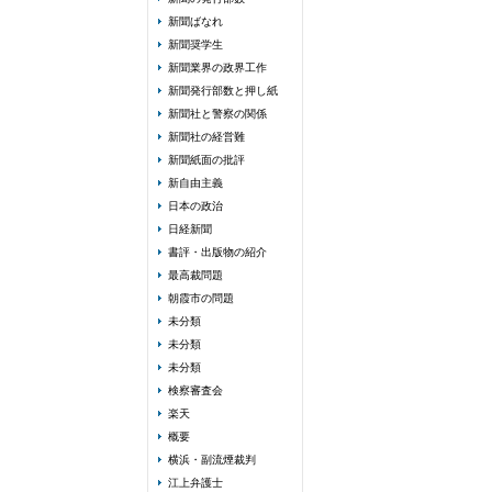
新聞ばなれ
新聞奨学生
新聞業界の政界工作
新聞発行部数と押し紙
新聞社と警察の関係
新聞社の経営難
新聞紙面の批評
新自由主義
日本の政治
日経新聞
書評・出版物の紹介
最高裁問題
朝霞市の問題
未分類
未分類
未分類
検察審査会
楽天
概要
横浜・副流煙裁判
江上弁護士