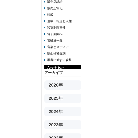
販売店訴訟
販売正常化
転載
連載・報道と人権
閲覧制限事件
電子新聞へ
電磁波一般
音楽とメディア
鳩山検審疑惑
黒書に対する攻撃
アーカイブ
2026年
2025年
2024年
2023年