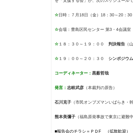
を「支援する会」が、次のスケジュール
☆
日時：７月18日（金）18：30～20：30
☆
会場：豊島区民センター 第3・4会議室（
☆
１８：３０～１９：００
判決報告
（
☆
１９：００～２０：３０
シンポジウ
コーディネーター：
黒薮哲哉
発言：
志岐武彦
（本裁判の原告）
石川克子
（市民オンブズマンいばらき・
熊本美彌子
（福島原発事故で東京に避難
■報告会のチラシ＝ＰＤF （拡散歓迎）