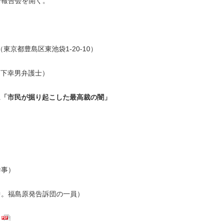
で報告会を開く。
東京都豊島区東池袋1-20-10）
山下幸男弁護士）
ム「市民が掘り起こした最高裁の闇」
幹事）
中。福島原発告訴団の一員）