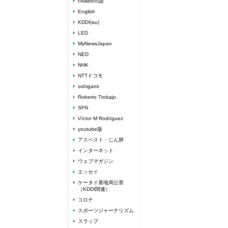
colabo問題
English
KDDI(au)
LED
MyNewsJapan
NED
NHK
NTTドコモ
oshigami
Roberto Trobajo
SFN
Víctor M Rodríguez
youtube版
アスベスト・じん肺
インターネット
ウェブマガジン
エッセイ
ケータイ基地局公害
（KDDI関連）
コロナ
スポーツジャーナリズム
スラップ