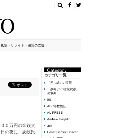
執筆・リライト・編集の支援
カテゴリ一覧
「押し紙」の実態
「森裕子VS志岐武彦」
の裁判
5G
ABC部数検証
AL PRESS
Andrew Korybko
５００万円の金銭支
ask
同日の夜に、志岐氏
César Gómez Chacón