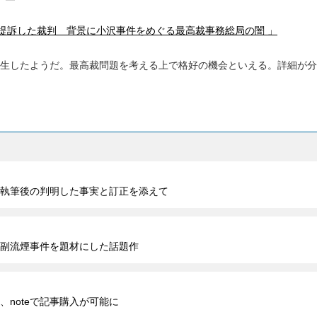
提訴した裁判 背景に小沢事件をめぐる最高裁事務総局の闇 」
生したようだ。最高裁問題を考える上で格好の機会といえる。詳細が分
執筆後の判明した事実と訂正を添えて
浜副流煙事件を題材にした話題作
noteで記事購入が可能に