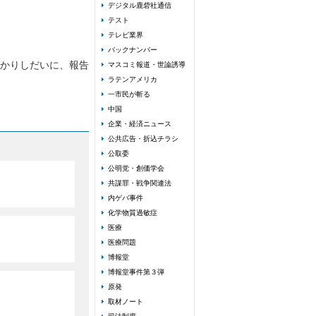
デジタル鹿砦社通信
テスト
テレビ業界
バックナンバー
かりしだいに、報告
マスコミ報道・世論誘導
ラテンアメリカ
一市民が斬る
中国
企業・経済ニュース
公共広告・折込チラシ
公取委
公明党・創価学会
共謀罪・戦争関連法
内ゲバ事件
化学物質過敏症
医療
医療問題
博報堂
博報堂事件第３弾
原発
取材ノート