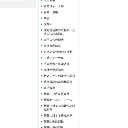
司法制度
吉竹ジャーナル
告知・連絡
商品
国際N
地方自治体の広報紙・公
共広告の水増し
大手広告代理店
大津市民病院
対読売裁判の判決批判
山武ジャーナル
巨大部数と世論誘導
弁護士懲戒請求
折込チラシの水増し問題
携帯電話の基地局問題
政治資金
新聞・公序良俗違反
新聞セールス・チーム
新聞に対する消費税の軽
減税率
新聞に対する軽減税率
新聞の偽装部数
新聞の発行部数