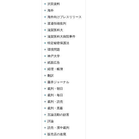
沢田資料
海外
海外向けプレスリリース
渡邉恒雄批判
滋賀医科大
滋賀医科大病院事件
特定秘密保護法
環境問題
神戸大学
紙面広告
経理・帳簿
翻訳
藤井ジャーナル
裁判・朝日
裁判・毎日
裁判・読売
裁判・黒薮
言論活動の妨害
評論
読売・濱中裁判
販売店の改廃