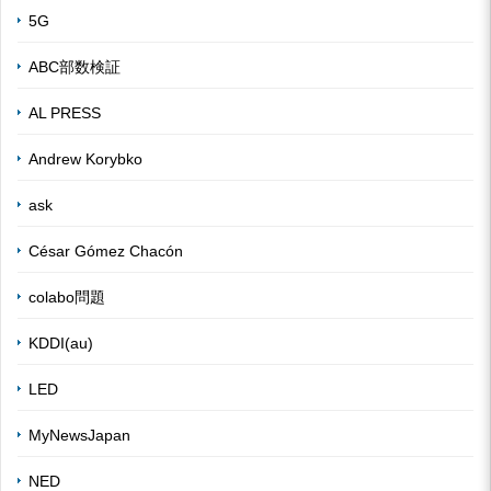
5G
ABC部数検証
AL PRESS
Andrew Korybko
ask
César Gómez Chacón
colabo問題
KDDI(au)
LED
MyNewsJapan
NED