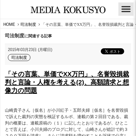
HOME
司法制度
「その言葉、単価でXX万円」、名誉毀損裁判と言論・
司法制度
に関連する記事
2015年03月23日 (月曜日)
司法制度
「その言葉、単価でXX万円」、名誉毀損裁
判と言論・人権を考える(2)、高額請求と想
像力の問題
山崎貴子さん［仮名］が小川紅子・五郎夫婦［仮名］を名誉毀損
で訴えた裁判の実態を検証するルポ、連載の第２回目である。裁
判の概要は、連載原稿の（１）に記したとおりであるが、ひとこ
とで言えば、小川夫婦のブログに対して、山崎さんが総計で約３
２００万円を請求し、さらに請求額を増やすことを訴状で公言し