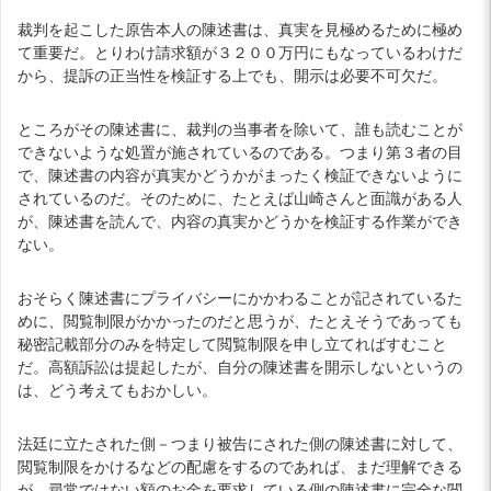
裁判を起こした原告本人の陳述書は、真実を見極めるために極め
て重要だ。とりわけ請求額が３２００万円にもなっているわけだ
から、提訴の正当性を検証する上でも、開示は必要不可欠だ。
ところがその陳述書に、裁判の当事者を除いて、誰も読むことが
できないような処置が施されているのである。つまり第３者の目
で、陳述書の内容が真実かどうかがまったく検証できないように
されているのだ。そのために、たとえば山崎さんと面識がある人
が、陳述書を読んで、内容の真実かどうかを検証する作業ができ
ない。
おそらく陳述書にプライバシーにかかわることが記されているた
めに、閲覧制限がかかったのだと思うが、たとえそうであっても
秘密記載部分のみを特定して閲覧制限を申し立てればすむこと
だ。高額訴訟は提起したが、自分の陳述書を開示しないというの
は、どう考えてもおかしい。
法廷に立たされた側－つまり被告にされた側の陳述書に対して、
閲覧制限をかけるなどの配慮をするのであれば、まだ理解できる
が、尋常ではない額のお金を要求している側の陳述書に完全な閲