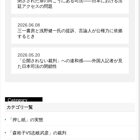
閉ざされた扉の向こうにある司法――日本における法
廷アクセスの問題
2026.06.08
三一書房と浅野健一氏の提訴、言論人が公権力に依拠
するとき
2026.05.20
「公開されない裁判」への違和感――外国人記者が見
た日本司法の閉鎖性
カテゴリ一覧
「押し紙」の実態
「森裕子VS志岐武彦」の裁判