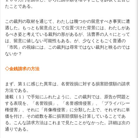
たことである。
この裁判の取材を通じて、わたしは幾つかの留意すべき事実に遭
遇した。もっとも留意点として位置づけた背景には、わたしがあ
るべき姿と考えている裁判の形があるが、法曹界の人々にとって
は、留意に値しない可能性もある。が、少なくともごく普通の
「市民」の視線には、この裁判は尋常ではない裁判と映るのでは
ないか？
◇金銭請求の方法
まず、第１に感じた異常は、名誉毀損に対する損害賠償額の請求
方法である。
連載（１）で手短にふれたように、この裁判では、原告が問題と
する表現を、「名誉毀損」、「名誉感情侵害」、「プライバシー
権侵害」、それに「肖像権侵害」に分類した上で、それぞれに単
価を付け、その総数を基に損害賠償額を計算していることであ
る。こんな請求方法はこれまで見たことがなかった。詳細は次の
通りである。