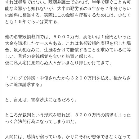
すれば尋常ではない。辣腕弁護士であれば、半年で稼ぐことも可
能な金額かも知れないが、大半の勤労者の５年から７年分ぐらい
の給料に相当する。実際にこの金額を貯蓄するためには、少なく
とも１５年ぐらいは要する。
他の名誉毀損裁判では、５０００万円、あるいは１億円といった
大金を請求したケースもある。これは名誉毀損的表現を犯した場
合、殺人犯なみに、生涯をかけて賠償することを求めているに等
しい。普通の金銭感覚を欠いた措置と感じる。
仮に私人宅に見知らぬ人々がいきなり押しかけてきて、
「ブログで誹謗・中傷されたから３２００万円を払え。後からさ
らに追加請求する」
と、言えば、警察沙汰になるだろう。
ところが裁判という形式を取れば、３２００万円の請求もまった
っく合法的行為になってしまうのだ。
人間には、感情が宿っている。かりにそれが想像できなくなって