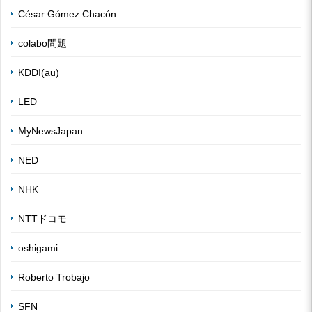
César Gómez Chacón
colabo問題
KDDI(au)
LED
MyNewsJapan
NED
NHK
NTTドコモ
oshigami
Roberto Trobajo
SFN