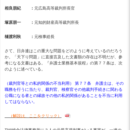
相良朋紀 ：
元広島高等裁判所長官
塚原朋一 ：
元知的財産高等裁判所長
樋渡利秋 ：
元検事総長
さて、日弁連はこの重大な問題をどのように考えているのだろう
か。「天下り問題」に直接言及した文書類の存在は不明だが、参
考になる文書はある。『弁護士業務基本規程』の第７７条は、次
のように述べている。
（裁判官等との私的関係の不当利用） 第７７条 弁護士は、その
職務を行うに当たり、裁判官、検察官その他裁判手続きに関わる
公職になる者との縁故その他の私的関係があることを不当に利用
してはならない。
（解説は、ここをクリック）
TMI総合法律事務所に３人の元最高裁判事がいる事実が、一連の