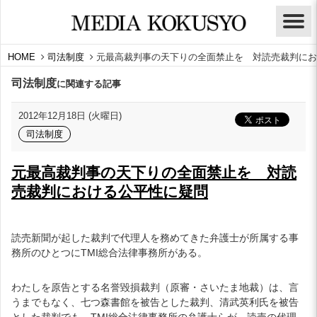
HOME
司法制度
元最高裁判事の天下りの全面禁止を 対読売裁判にお
司法制度
に関連する記事
2012年12月18日 (火曜日)
司法制度
元最高裁判事の天下りの全面禁止を 対読
売裁判における公平性に疑問
読売新聞が起した裁判で代理人を務めてきた弁護士が所属する事
務所のひとつにTMI総合法律事務所がある。
わたしを原告とする名誉毀損裁判（原審・さいたま地裁）は、言
うまでもなく、七つ森書館を被告とした裁判、清武英利氏を被告
とした裁判でも、TMI総合法律事務所の弁護士らが、読売の代理