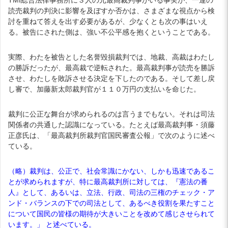
読売裁判の判決に影響を及ぼすか否かは、さまざまな視点から検
討を重ねて答えを出す必要があるが、少なくとも次の事はいえ
る。被告にされた側は、強い不公平感を抱くということである。
実際、わたを被告とした名誉毀損裁判では、地裁、高裁はわたし
の勝訴だったが、最高裁で逆転された。最高裁判事が読売を勝訴
させ、わたしを敗訴させる決定を下したのである。そして差し戻
し審で、加藤新太郎裁判官が１１０万円の支払いを命じた。
裁判に公正な舞台が求められるのは言うまでもない。それは司法
関係者の共通した認識になっている。たとえば最高裁判事・須藤
正彦氏は、「最高裁判所裁判官国民審査公報」で次のように述べ
ている。
（略）裁判は、公正で、社会常識にかない、しかも迅速であるこ
とが求められますが、特に最高裁判所に対しては、『憲法の番
人』として、あるいは、立法、行政、司法の三権のチェック・ア
ンド・バランスの下での司法として、あるべき役割を果たすこと
について国民の皆様の期待が大きいことを改めて感じさせられて
います。」 と述べている。