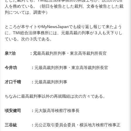
人を務めている。（朝日を被告とした裁判、文春を被告とした裁
判については、調査中）
ところが本サイトやMyNewsJapanでも繰り返し報じて来たよう
に、TMI総合法律事務所には、元最高裁の判事が３人も天下りし
ている。次の３氏である。
泉?治 ：元
最高裁判所判事・東京高等裁判所長官
今井功 ：
元最高裁判所判事・東京高等裁判所長官
才口千晴 ：
元最高裁判所判事
ちなみに最高裁判事以外の再就職組は次の方々である。
頃安健司 ：
元大阪高等検察庁検事長
三谷紘 ：
元公正取引委員会委員・横浜地方検察庁検事正