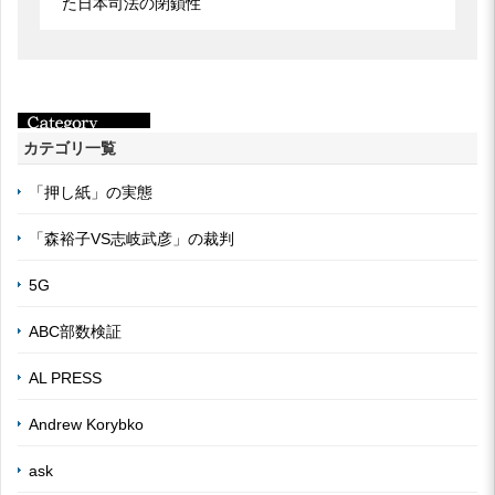
た日本司法の閉鎖性
カテゴリ一覧
「押し紙」の実態
「森裕子VS志岐武彦」の裁判
5G
ABC部数検証
AL PRESS
Andrew Korybko
ask