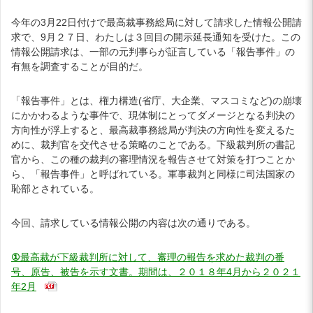
今年の3月22日付けで最高裁事務総局に対して請求した情報公開請
求で、9月２７日、わたしは３回目の開示延長通知を受けた。この
情報公開請求は、一部の元判事らが証言している「報告事件」の
有無を調査することが目的だ。
「報告事件」とは、権力構造(省庁、大企業、マスコミなど)の崩壊
にかかわるような事件で、現体制にとってダメージとなる判決の
方向性が浮上すると、最高裁事務総局が判決の方向性を変えるた
めに、裁判官を交代させる策略のことである。下級裁判所の書記
官から、この種の裁判の審理情況を報告させて対策を打つことか
ら、「報告事件」と呼ばれている。軍事裁判と同様に司法国家の
恥部とされている。
今回、請求している情報公開の内容は次の通りである。
①
最高裁が下級裁判所に対して、審理の報告を求めた裁判の番
号、原告、被告を示す文書。期間は、２０１８年4月から２０２１
年2月