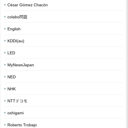
César Gómez Chacón
colabo問題
English
KDDI(au)
LED
MyNewsJapan
NED
NHK
NTTドコモ
oshigami
Roberto Trobajo