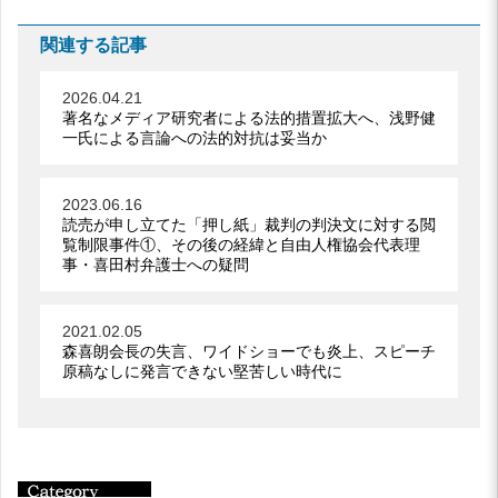
関連する記事
2026.04.21
著名なメディア研究者による法的措置拡大へ、浅野健
一氏による言論への法的対抗は妥当か
2023.06.16
読売が申し立てた「押し紙」裁判の判決文に対する閲
覧制限事件①、その後の経緯と自由人権協会代表理
事・喜田村弁護士への疑問
2021.02.05
森喜朗会長の失言、ワイドショーでも炎上、スピーチ
原稿なしに発言できない堅苦しい時代に