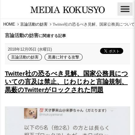
HOME
言論活動の妨害
Twitter社の恐るべき見解、国家公務員につい
言論活動の妨害
に関連する記事
2018年12月05日 (水曜日)
言論活動の妨害
黒書に対する攻撃
Twitter社の恐るべき見解、国家公務員につ
いての言及は禁止、じわじわと言論規制、
黒薮のTwitterがロックされた問題