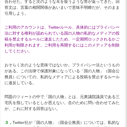
合わせた。すると次のような耳を疑うような答が返ってきた。回
答文は、言葉の相関関係があいまいで意味不明瞭だが、そのまま
引用しよう。
ご利用のアカウントは、Twitterルール、具体的にはプライバシー
法に対する権利が認められている国の人物の私的なメディアの投
稿を禁止するルールに違反したため、一定期間ロックされるかご
利用が制限されます。ご利用を再開するにはこのメディアを削除
してください。
おそらく次のような意味ではないか。プライバシー法というもの
がある。この法律で保護対象になっている「国の人物」（国会公
務員）についての、私的なメディアによる投稿を禁止するルール
に違反している。
問題のツィートの中で「国の人物」とは、元衆議院議員である三
宅氏を指しているとしか思えない。念のために問い合わせてみた
が、これに対する回答はない。
３，
Twitter社が「国の人物」（国会公務員）については、私的な