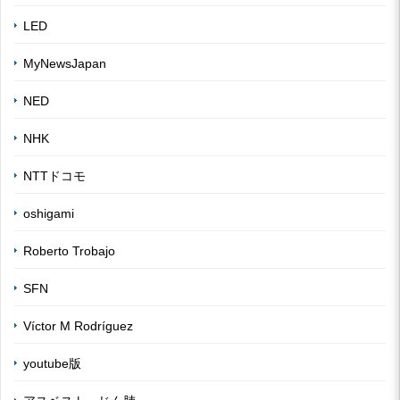
LED
MyNewsJapan
NED
NHK
NTTドコモ
oshigami
Roberto Trobajo
SFN
Víctor M Rodríguez
youtube版