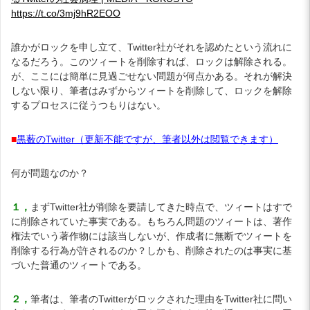
https://t.co/3mj9hR2EOO
誰かがロックを申し立て、Twitter社がそれを認めたという流れに
なるだろう。このツィートを削除すれば、ロックは解除される。
が、ここには簡単に見過ごせない問題が何点かある。それが解決
しない限り、筆者はみずからツィートを削除して、ロックを解除
するプロセスに従うつもりはない。
■
黒薮のTwitter（更新不能ですが、筆者以外は閲覧できます）
何が問題なのか？
１，
まずTwitter社が削除を要請してきた時点で、ツィートはすで
に削除されていた事実である。もちろん問題のツィートは、著作
権法でいう著作物には該当しないが、作成者に無断でツィートを
削除する行為が許されるのか？しかも、削除されたのは事実に基
づいた普通のツィートである。
２，
筆者は、筆者のTwitterがロックされた理由をTwitter社に問い