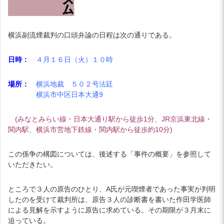
横浜副流煙裁判の口頭弁論の日程は次の通りである。
日時：
４月１６日（火）１０時
場所：
横浜地裁 ５０２号法廷
横浜市中区日本大通9
(みなとみらい線・日本大通り駅から徒歩1分、JR京浜東北線・
関内駅、横浜市営地下鉄線・関内駅から徒歩約10分)
この係争の構図については、後述する「事件の概要」を参照して
いただきたい。
ところで３人の原告のひとり、A氏が元喫煙者であった事実が判明
したのを受けて裁判所は、原告３人の診断書を書いた作田学医師
による見解を示すように原告に求めている。その期限が３月末に
迫っている。