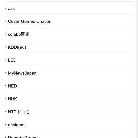
ask
César Gómez Chacón
colabo問題
KDDI(au)
LED
MyNewsJapan
NED
NHK
NTTドコモ
oshigami
Roberto Trobajo