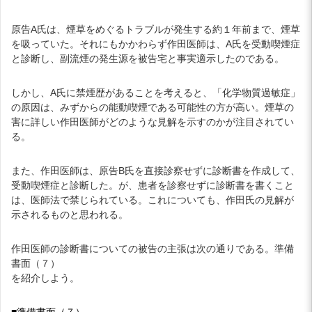
原告A氏は、煙草をめぐるトラブルが発生する約１年前まで、煙草
を吸っていた。それにもかかわらず作田医師は、A氏を受動喫煙症
と診断し、副流煙の発生源を被告宅と事実適示したのである。
しかし、A氏に禁煙歴があることを考えると、「化学物質過敏症」
の原因は、みずからの能動喫煙である可能性の方が高い。煙草の
害に詳しい作田医師がどのような見解を示すのかが注目されてい
る。
また、作田医師は、原告B氏を直接診察せずに診断書を作成して、
受動喫煙症と診断した。が、患者を診察せずに診断書を書くこと
は、医師法で禁じられている。これについても、作田氏の見解が
示されるものと思われる。
作田医師の診断書についての被告の主張は次の通りである。準備
書面（７）
を紹介しよう。
■準備書面（７）