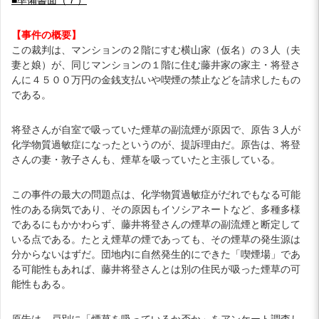
【事件の概要】
この裁判は、マンションの２階にすむ横山家（仮名）の３人（夫
妻と娘）が、同じマンションの１階に住む藤井家の家主・将登さ
んに４５００万円の金銭支払いや喫煙の禁止などを請求したもの
である。
将登さんが自室で吸っていた煙草の副流煙が原因で、原告３人が
化学物質過敏症になったというのが、提訴理由だ。原告は、将登
さんの妻・敦子さんも、煙草を吸っていたと主張している。
この事件の最大の問題点は、化学物質過敏症がだれでもなる可能
性のある病気であり、その原因もイソシアネートなど、多種多様
であるにもかかわらず、藤井将登さんの煙草の副流煙と断定して
いる点である。たとえ煙草の煙であっても、その煙草の発生源は
分からないはずだ。団地内に自然発生的にできた「喫煙場」であ
る可能性もあれば、藤井将登さんとは別の住民が吸った煙草の可
能性もある。
原告は、戸別に「煙草を吸っているか否か」をアンケート調査し