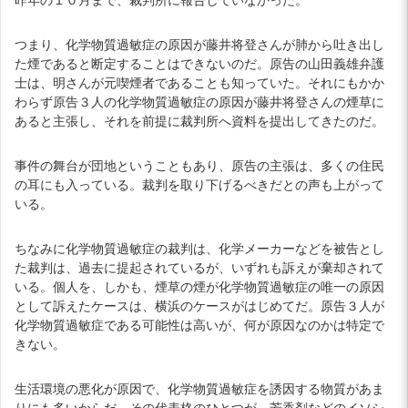
つまり、化学物質過敏症の原因が藤井将登さんが肺から吐き出し
た煙であると断定することはできないのだ。原告の山田義雄弁護
士は、明さんが元喫煙者であることも知っていた。それにもかか
わらず原告３人の化学物質過敏症の原因が藤井将登さんの煙草に
あると主張し、それを前提に裁判所へ資料を提出してきたのだ。
事件の舞台が団地ということもあり、原告の主張は、多くの住民
の耳にも入っている。裁判を取り下げるべきだとの声も上がって
いる。
ちなみに化学物質過敏症の裁判は、化学メーカーなどを被告とし
た裁判は、過去に提起されているが、いずれも訴えが棄却されて
いる。個人を、しかも、煙草の煙が化学物質過敏症の唯一の原因
として訴えたケースは、横浜のケースがはじめてだ。原告３人が
化学物質過敏症である可能性は高いが、何が原因なのかは特定で
きない。
生活環境の悪化が原因で、化学物質過敏症を誘因する物質があま
りにも多いからだ。その代表格のひとつが、芳香剤などのイソシ