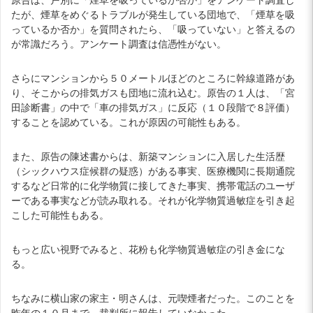
たが、煙草をめぐるトラブルが発生している団地で、「煙草を吸
っているか否か」を質問されたら、「吸っていない」と答えるの
が常識だろう。アンケート調査は信憑性がない。
さらにマンションから５０メートルほどのところに幹線道路があ
り、そこからの排気ガスも団地に流れ込む。原告の１人は、「宮
田診断書」の中で「車の排気ガス」に反応（１０段階で８評価）
することを認めている。これが原因の可能性もある。
また、原告の陳述書からは、新築マンションに入居した生活歴
（シックハウス症候群の疑惑）がある事実、医療機関に長期通院
するなど日常的に化学物質に接してきた事実、携帯電話のユーザ
ーである事実などが読み取れる。それが化学物質過敏症を引き起
こした可能性もある。
もっと広い視野でみると、花粉も化学物質過敏症の引き金にな
る。
ちなみに横山家の家主・明さんは、元喫煙者だった。このことを
昨年の１０月まで、裁判所に報告していなかった。