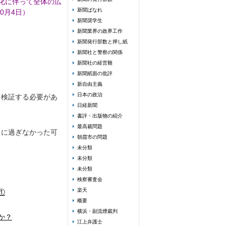
化に伴って全体の広
新聞ばなれ
0月4日）
新聞奨学生
新聞業界の政界工作
新聞発行部数と押し紙
新聞社と警察の関係
新聞社の経営難
新聞紙面の批評
新自由主義
日本の政治
て検証する必要があ
日経新聞
書評・出版物の紹介
最高裁問題
角に過ぎなかった可
朝霞市の問題
未分類
未分類
未分類
検察審査会
楽天
①
概要
横浜・副流煙裁判
か？
江上弁護士