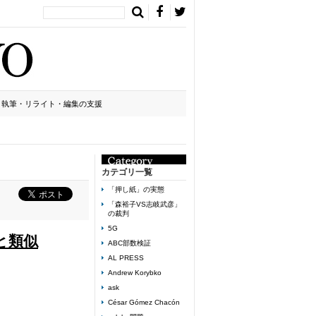
執筆・リライト・編集の支援
カテゴリ一覧
「押し紙」の実態
「森裕子VS志岐武彦」
の裁判
5G
と類似
ABC部数検証
AL PRESS
Andrew Korybko
ask
César Gómez Chacón