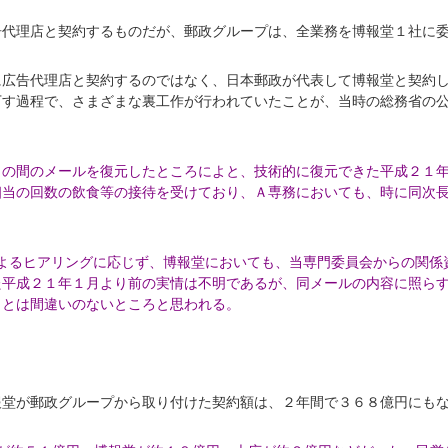
告代理店と契約するものだが、郵政グループは、全業務を博報堂１社に
に広告代理店と契約するのではなく、日本郵政が代表して博報堂と契約
下す過程で、さまざまな裏工作が行われていたことが、当時の総務省の
との間のメールを復元したところ
によと、技術的に復元できた平成２１
相当の回数の飲食等の接待を受けており、Ａ専務に
おいても、時に同次
よるヒアリングに応じず、博報堂
においても、当専門委員会からの関係
た平成２１年１月より前の実情は不明であるが、同メー
ルの内容に照ら
ことは間違いのないところと思われる。
報堂が郵政グループから取り付けた契約額は、２年間で３６８億円にも