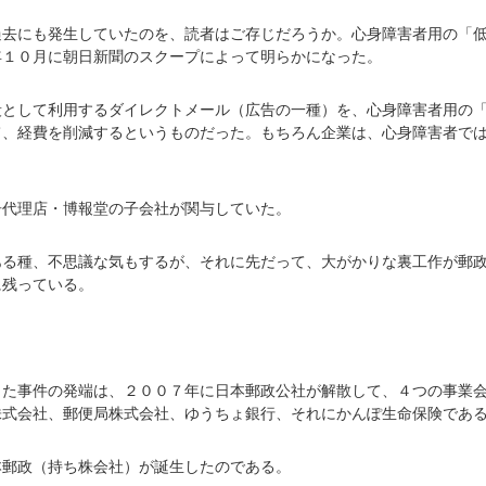
過去にも発生していたのを、読者はご存じだろうか。心身障害者用の「
年１０月に朝日新聞のスクープによって明らかになった。
段として利用するダイレクトメール（広告の一種）を、心身障害者用の
て、経費を削減するというものだった。もちろん企業は、心身障害者で
告代理店・博報堂の子会社が関与していた。
ある種、不思議な気もするが、それに先だって、大がかりな裏工作が郵
に残っている。
した事件の発端は、２００７年に日本郵政公社が解散して、４つの事業
株式会社、郵便局株式会社、ゆうちょ銀行、それにかんぽ生命保険であ
本郵政（持ち株会社）が誕生したのである。