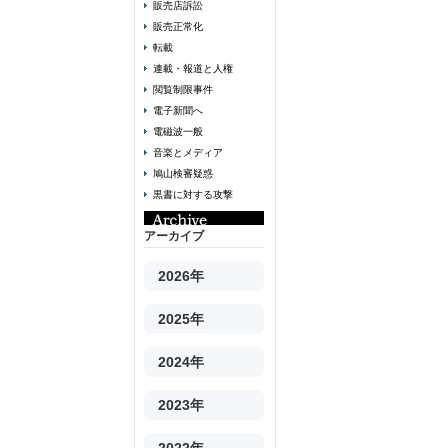
販売店訴訟
販売正常化
転載
連載・報道と人権
閲覧制限事件
電子新聞へ
電磁波一般
音楽とメディア
鳩山検審疑惑
黒書に対する攻撃
アーカイブ
2026年
2025年
2024年
2023年