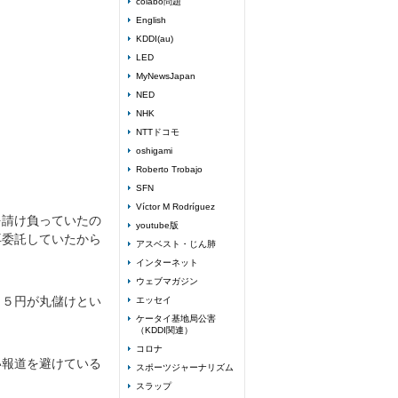
colabo問題
English
KDDI(au)
LED
MyNewsJapan
NED
NHK
NTTドコモ
oshigami
Roberto Trobajo
SFN
Víctor M Rodríguez
を請け負っていたの
youtube版
再委託していたから
アスベスト・じん肺
インターネット
ウェブマガジン
７５円が丸儲けとい
エッセイ
ケータイ基地局公害
（KDDI関連）
コロナ
い報道を避けている
スポーツジャーナリズム
スラップ