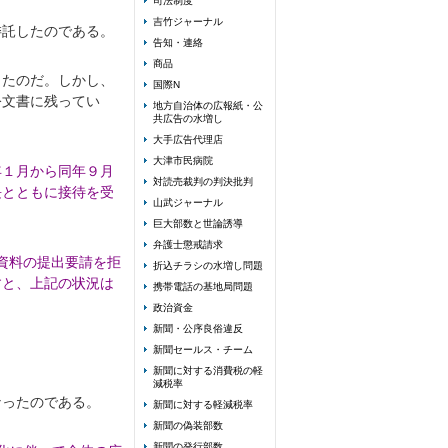
司法制度
吉竹ジャーナル
委託したのである。
告知・連絡
商品
したのだ。しかし、
国際N
公文書に残ってい
地方自治体の広報紙・公
共広告の水増し
大手広告代理店
大津市民病院
年１月から同年９月
対読売裁判の判決批判
長とともに接待を受
山武ジャーナル
巨大部数と世論誘導
弁護士懲戒請求
資料の提出要請を拒
折込チラシの水増し問題
すと、上記の状況は
携帯電話の基地局問題
政治資金
新聞・公序良俗違反
新聞セールス・チーム
新聞に対する消費税の軽
減税率
なったのである。
新聞に対する軽減税率
新聞の偽装部数
新聞の発行部数