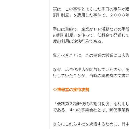
実は、この事件とよくにた手口の事件が
割引制度」を悪用した事件で、２００８
手口は単純で、企業がＰＲ活動などの手
の割引制度」を使って、低料金で発送し
度の利用は違法行為である。
驚くべきことに、この事業の営業には広
なぜ、広告代理店が関与していたのか、
行していたことが、当時の総務省の文書
◇博報堂の接待攻勢
「低料第３種郵便物の割引制度」を利用
である。４つの事業会社とは、郵便事業
さらにこれら４社を統括するために、日