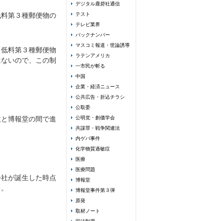
デジタル鹿砦社通信
低料第３種郵便物の
テスト
テレビ業界
バックナンバー
マスコミ報道・世論誘導
「低料第３種郵便物
ラテンアメリカ
はないので、この制
一市民が斬る
中国
企業・経済ニュース
公共広告・折込チラシ
公取委
政と博報堂の間で進
公明党・創価学会
共謀罪・戦争関連法
内ゲバ事件
化学物質過敏症
医療
医療問題
会社が誕生した時点
博報堂
る。
博報堂事件第３弾
原発
取材ノート