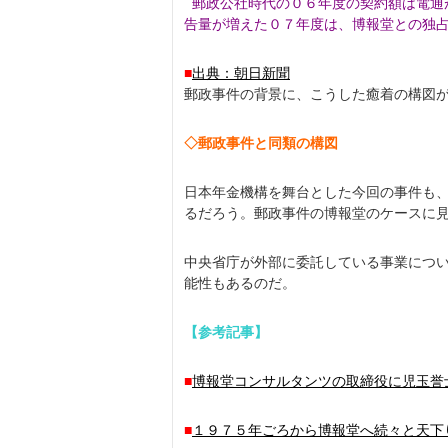
郵政公社時代の０６年度の契約額は電通
告量が増えた０７年度は、博報堂との独占
■
出典：朝日新聞
郵政事件の背景に、こうした癒着の構図
◇郵政事件と同類の構図
日本年金機構を舞台とした今回の事件も
るだろう。郵政事件の博報堂のケースに
中央省庁が外部に委託している事業につ
能性もあるのだ。
【参考記事】
■
博報堂コンサルタンツの取締役に児玉誉
■
１９７５年ごろから博報堂へ続々と天下