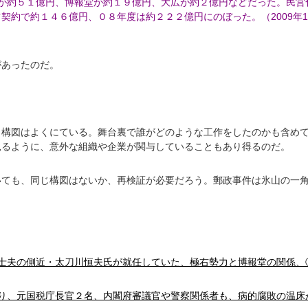
が約５１億円、博報堂が約１９億円、大広が約２億円などだった。民営
契約で約１４６億円、０８年度は約２２２億円にのぼった。（2009年1
があったのだ。
、構図はよくにている。舞台裏で誰がどのような工作をしたのかも含め
見るように、意外な組織や企業が関与していることもあり得るのだ。
いても、同じ構図はないか、再検証が必要だろう。郵政事件は氷山の一
士夫の側近・太刀川恒夫氏が就任していた、極右勢力と博報堂の関係、
り、元国税庁長官２名、内閣府審議官や警察関係者も、病的腐敗の温床