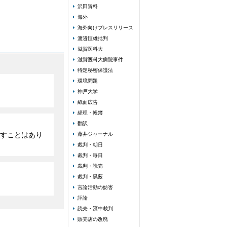
沢田資料
海外
海外向けプレスリリース
渡邉恒雄批判
滋賀医科大
滋賀医科大病院事件
特定秘密保護法
環境問題
神戸大学
紙面広告
経理・帳簿
翻訳
すことはあり
藤井ジャーナル
裁判・朝日
裁判・毎日
裁判・読売
裁判・黒薮
言論活動の妨害
評論
読売・濱中裁判
販売店の改廃