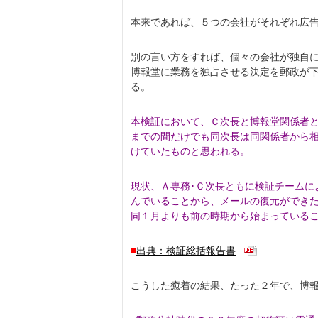
本来であれば、５つの会社がそれぞれ広
別の言い方をすれば、個々の会社が独自
博報堂に業務を独占させる決定を郵政が
る。
本検証において、Ｃ次長と博報堂関係者
までの間だけで
も同次長は同関係者から
けていたものと思われる。
現状、Ａ専務･Ｃ次長ともに検証チームに
んでいることから、
メールの復元ができ
同１月よりも前の時期から始まっている
■
出典：検証総括報告書
こうした癒着の結果、たった２年で、博