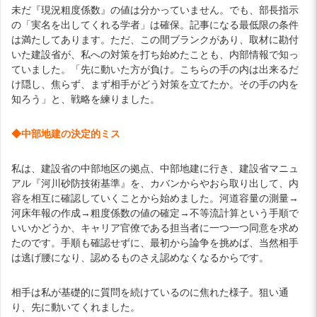
未だ『現況粗度係数』の値は分かっていません。でも、部長指示
の「実名を出してくれる学者」は確保。記事になる最低限の条件
は満たしてあります。ただ、この間ブランクがあり、取材に勘付
いた建設省が、私への対策を打ち始めたことも、内部情報で知っ
ていました。「先に動いた方が負け。こちらの手の内は出来るだ
け隠し、焦らず、まず相手がどう対策を立てたか。その手の内を
知ろう」と、戦略を練りました。
◆中部地建の決定的ミス
私は、建設省の中部地区の拠点、中部地建に行き、建設省マニュ
アル『河川砂防技術基準』を、カバンからやおら取り出して、内
容を相互に確認していくことから始めました。河道容量の測量→
河床年報の作成→粗度係数の値の確定→不等流計算という手順で
いいかどうか、キャリア官僚である担当者に一つ一つ同意を求め
たのです。手順も確認せずに、最初から論争を挑めば、当然相手
は逃げ腰になり、認めるものさえ認めなくなるからです。
相手は私が基礎的に質問を続けているのに焦れた様子。狙い通
り、先に動いてくれました。