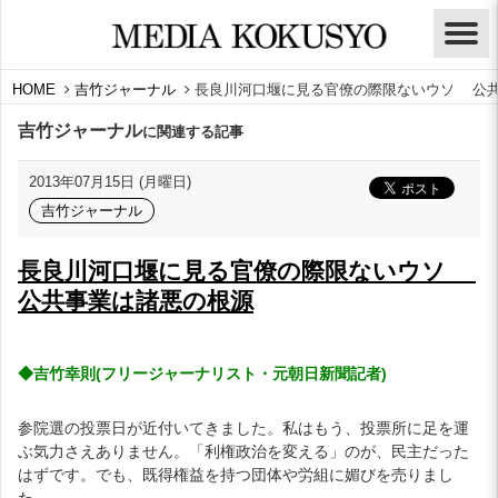
HOME
吉竹ジャーナル
長良川河口堰に見る官僚の際限ないウソ 公
吉竹ジャーナル
に関連する記事
2013年07月15日 (月曜日)
吉竹ジャーナル
長良川河口堰に見る官僚の際限ないウソ
公共事業は諸悪の根源
◆吉竹幸則
(
フリージャーナリスト・元朝日新聞記者
)
参院選の投票日が近付いてきました。私はもう、投票所に足を運
ぶ気力さえありません。「利権政治を変える」のが、民主だった
はずです。でも、既得権益を持つ団体や労組に媚びを売りまし
た。