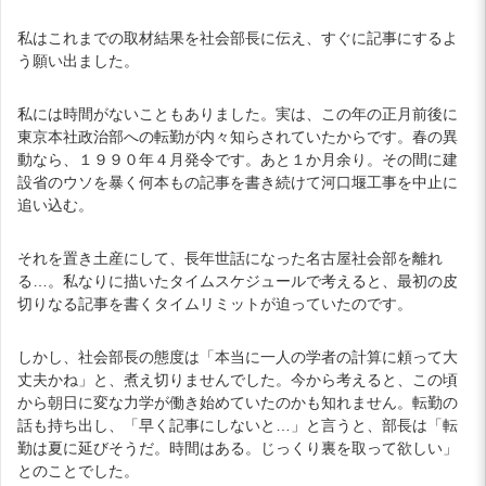
私はこれまでの取材結果を社会部長に伝え、すぐに記事にするよ
う願い出ました。
私には時間がないこともありました。実は、この年の正月前後に
東京本社政治部への転勤が内々知らされていたからです。春の異
動なら、１９９０年４月発令です。あと１か月余り。その間に建
設省のウソを暴く何本もの記事を書き続けて河口堰工事を中止に
追い込む。
それを置き土産にして、長年世話になった名古屋社会部を離れ
る…。私なりに描いたタイムスケジュールで考えると、最初の皮
切りなる記事を書くタイムリミットが迫っていたのです。
しかし、社会部長の態度は「本当に一人の学者の計算に頼って大
丈夫かね」と、煮え切りませんでした。今から考えると、この頃
から朝日に変な力学が働き始めていたのかも知れません。転勤の
話も持ち出し、「早く記事にしないと…」と言うと、部長は「転
勤は夏に延びそうだ。時間はある。じっくり裏を取って欲しい」
とのことでした。