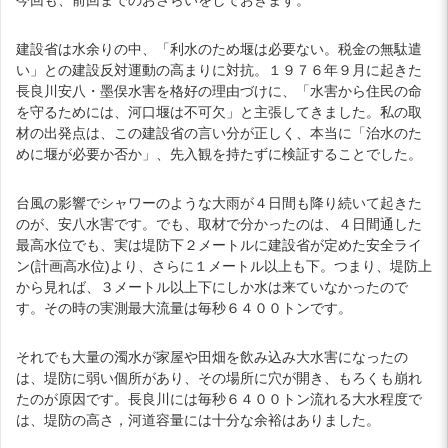
建設省は水余りの中、「利水のため堰は必要ない。税金の無駄遣
い」との建設反対運動の高まりに対抗。１９７６年９月に起きた
長良川安八・墨俣水害を格好の理由づけに、「水害から住民の命
を守るためには、河口堰は不可欠」と主張してきました。私の取
材の出発点は、この建設省の言い分が正しく、本当に「治水のた
めに堰が必要か否か」、先入観を持たずに検証することでした。
台風の影響でシャワーのような大雨が４日間も降り続いて起きた
のが、安八水害です。でも、取材で分かったのは、４日間通した
最高水位でも、実は堤防下２メートルに建設省が定めた安全ライ
ン(計画高水位)より、さらに１メートル以上も下。つまり、堤防上
から見れば、３メートル以上下にしか水は来ていなかったので
す。その時の実測最大流量は毎秒６４００トンです。
それでも大量の濁水が家屋や田畑を飲み込み大水害になったの
は、堤防に弱い個所があり、その場所に穴が開き、もろくも崩れ
たのが原因です。長良川には毎秒６４００トン流れる大水程度で
は、堤防の高さ，河道容量には十分な余裕はありました。