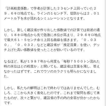
『計画粗度係数』で学者が計算した２３センチ上回っていた２
９．６キロ地点でも、ラインの１センチ下。堤防からは２．０１
メートル下を水が流れるシミュレーションとなります。
しかし、新しく建設省が作り出した係数値での計算では前述の通
り、１８キロ地点から先で急激に水位が高まり、２９.６キロ地点
で最大６１・５センチ余り上回る曲線を描きます。「０．０３
０」、「０．０３２」などと建設省が「推定流量」を使い、デッ
チ上げた高い係数値を使ったことが効いているのです。
なるほど。私が１９８７年から何度も「毎秒７５００トン流れた
時の水位はとの程度か」と聞いても、建設省は言葉を濁し、答え
なかったはずです。これでウソのカラクリも明らかになりまし
た。
しかし、私たちの解明はこれで終わりではありませんでした。む
しろ、ここから大きく進化したのです。これまで疑問を感じて来
たものが、次々と繋がり、建設省の手の内の全容が分かったから
です。