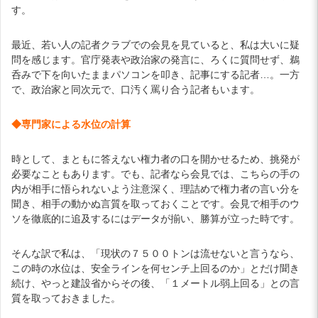
す。
最近、若い人の記者クラブでの会見を見ていると、私は大いに疑
問を感じます。官庁発表や政治家の発言に、ろくに質問せず、鵜
呑みで下を向いたままパソコンを叩き、記事にする記者…。一方
で、政治家と同次元で、口汚く罵り合う記者もいます。
◆専門家による水位の計算
時として、まともに答えない権力者の口を開かせるため、挑発が
必要なこともあります。でも、記者なら会見では、こちらの手の
内が相手に悟られないよう注意深く、理詰めで権力者の言い分を
聞き、相手の動かぬ言質を取っておくことです。会見で相手のウ
ソを徹底的に追及するにはデータが揃い、勝算が立った時です。
そんな訳で私は、「現状の７５００トンは流せないと言うなら、
この時の水位は、安全ラインを何センチ上回るのか」とだけ聞き
続け、やっと建設省からその後、「１メートル弱上回る」との言
質を取っておきました。