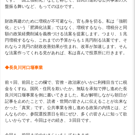
盤振る舞いなど、もってのほかです。
財政再建のために増税が不可避なら、官も身を切る。私は「強靭
化」という「肥満化法案」ではなく、増税するなら、増税分と同
額の政策経費削減を義務づける法案を提案します。つまり、１兆
円増税するなら、これまでの予算からも１兆円削る法案です。そ
れなら２兆円の財政改善効果が生まれ、改革が加速します。そん
な法案作ってくれる党があれば、私は喜んで投票所に行きます。
◆長良川河口堰事業
前々回、前回とこの欄で、官僚・政治家がいかに利権目当てに税
金をくすね、国民・住民を欺いたか。無駄を承知で押し進めた長
良川河口堰事業を例に書いてきました。私が解明しながら朝日が
記事を止めたことで、読者・世間の皆さんに伝えることが出来な
かった「真実」です。公共事業を推し進める政策の内情とは、ど
んなものか。参院選投票日を前にぜひ、多くの皆さんに知って欲
しいからです。今回はその続き、３回目です。
今回も、前回までのおさらいをしておきます。