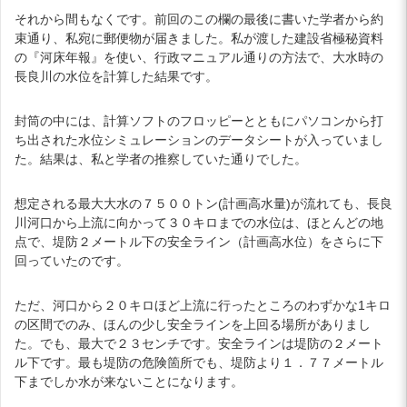
それから間もなくです。前回のこの欄の最後に書いた学者から約
束通り、私宛に郵便物が届きました。私が渡した建設省極秘資料
の『河床年報』を使い、行政マニュアル通りの方法で、大水時の
長良川の水位を計算した結果です。
封筒の中には、計算ソフトのフロッピーとともにパソコンから打
ち出された水位シミュレーションのデータシートが入っていまし
た。結果は、私と学者の推察していた通りでした。
想定される最大大水の７５００トン(計画高水量)が流れても、長良
川河口から上流に向かって３０キロまでの水位は、ほとんどの地
点で、堤防２メートル下の安全ライン（計画高水位）をさらに下
回っていたのです。
ただ、河口から２０キロほど上流に行ったところのわずかな1キロ
の区間でのみ、ほんの少し安全ラインを上回る場所がありまし
た。でも、最大で２３センチです。安全ラインは堤防の２メート
ル下です。最も堤防の危険箇所でも、堤防より１．７７メートル
下までしか水が来ないことになります。