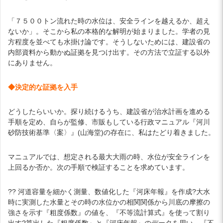
「７５００トン流れた時の水位は、安全ラインを越えるか、超え
ないか」。そこから私の本格的な解明が始まりました。学者の見
方程度を並べても水掛け論です。そうしないためには、建設省の
内部資料から動かぬ証拠を見つけ出す。その方法で立証する以外
にありません。
◆決定的な証拠を入手
どうしたらいいか。探り続けるうち、建設省が治水計画を進める
手順を定め、自らが監修、市販もしている行政マニュアル『河川
砂防技術基準〈案〉』(山海堂)の存在に、私はたどり着きました。
マニュアルでは、想定される最大大雨の時、水位が安全ラインを
上回るか否か。次の手順で検証することを求めています。
?? 河道容量を細かく測量、数値化した『河床年報』を作成?大水
時に実測した水量とその時の水位かの相関関係から川底の摩擦の
強さを示す『粗度係数』の値を、『不等流計算式』を使って割り
出す?算出した『粗度係数』と『河床年報』のデータを用い、『不