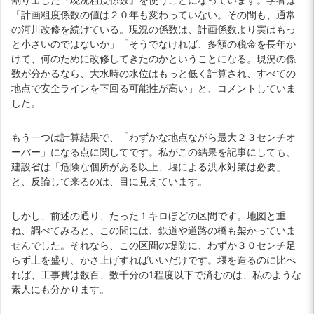
「計画粗度係数の値は２０年も変わっていない。その間も、通常
の河川改修を続けている。現況の係数は、計画係数より実はもっ
と小さいのではないか」「そうでなければ、多額の税金を長年か
けて、何のために改修してきたのかということになる。現況の係
数が分かるなら、大水時の水位はもっと低く計算され、すべての
地点で安全ラインを下回る可能性が高い」と、コメントしていま
した。
もう一つは計算結果で、「わずかな地点ながら最大２３センチオ
ーバー」になる点に関してです。私がこの結果を記事にしても、
建設省は「危険な個所がある以上、堰による洪水対策は必要」
と、反論して来るのは、目に見えています。
しかし、前述の通り、たった１キロほどの区間です。地図と重
ね、調べてみると、この間には、鉄道や道路の橋も架かっていま
せんでした。それなら、この区間の堤防に、わずか３０センチ足
らず土を盛り、かさ上げすればいいだけです。堰を造るのに比べ
れば、工事費は数百、数千分の1程度以下で済むのは、私のような
素人にも分かります。