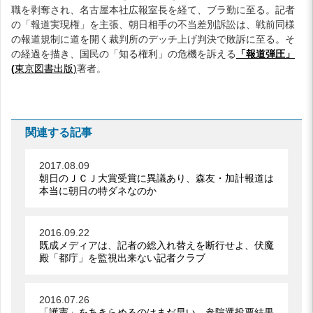
職を剥奪され、名古屋本社広報室長を経て、ブラ勤に至る。記者
の「報道実現権」を主張、朝日相手の不当差別訴訟は、戦前同様
の報道規制に道を開く裁判所のデッチ上げ判決で敗訴に至る。そ
の経過を描き、国民の「知る権利」の危機を訴える
「報道弾圧」
(
東京図書出版)
著者。
関連する記事
2017.08.09
朝日のＪＣＪ大賞受賞に異議あり、森友・加計報道は
本当に朝日の特ダネなのか
2016.09.22
既成メディアは、記者の総入れ替えを断行せよ、伏魔
殿「都庁」を監視出来ない記者クラブ
2016.07.26
「護憲」をあきらめるのはまだ早い、参院選投票結果