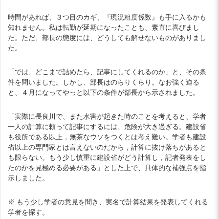
時間があれば、３つ目のカギ、『現況粗度係数』も手に入るかも
知れません。私は転勤が延期になったことも、素直に喜びまし
た。ただ、部長の態度には、どうしても解せないものがありまし
た。
「では、どこまで詰めたら、記事にしてくれるのか」と、その条
件を問いました。しかし、部長はのらりくらり。なお強く迫る
と、４月になってやっと以下の条件が部長から示されました。
「実際に長良川で、また水害が起きた時のことを考えると、学者
一人の計算に頼って記事にするには、危険が大き過ぎる。建設省
も役所である以上，無茶なウソをつくとは考え難い。学者も建設
省以上の専門家とは言えないのだから，計算に抜け落ちがあると
も限らない。もう少し慎重に建設省がどう計算し，記者発表をし
たのかを見極める必要がある」とした上で、具体的な補強点を指
示しました。
※ もう少し学者の意見を聞き、実名で計算結果を発表してくれる
学者を探す。