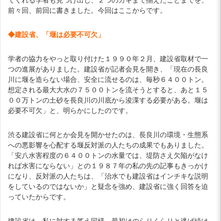
前々回、前回に書きました。今回はここからです。
◆建設省、「堰は必要不可欠」
学者の協力をやっと取り付けた１９９０年２月、建設省取材で一
つの進展がありました。建設省が記者会見を開き、「現在の長良
川に堰を造らない場合、安全に流せるのは、毎秒６４００トン。
想定される最大大水の７５００トンを流そうとすると、あと１５
００万トンの土砂を長良川の川底から浚渫する必要がある。堰は
必要不可欠」と、明らかにしたのです。
渋る建設省に何とか会見を開かせたのは、長良川の環境・生態系
への悪影響を心配する堰反対派の人たちの成果でもありました。
「安八水害程度の６４００トンの水量では、堤防さえ欠陥がなけ
れば水害にならない」との１９８７年の私の先の記事もきっかけ
になり、反対派の人たちは、「治水でも建設省はインチキな説明
をしているのではないか」と疑念を強め、建設省に強く回答を迫
っていたからです。
建設省は、私に対する答え同様、最初はのらりくらりと逃げ続け