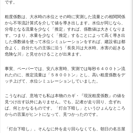
です。
粗度係数は、大水時の水位とその時に実測した流量との相関関係
から不等流計算式を介して値を導き出します。水位が同じなら、
分母となる流量を少なく「推定」すれば、係数値は大きくなりま
す。つまり、水量を少なく「推定」することによって高く導き出
した係数値を使って水位シミュレーションをすれば、建設省は都
合よく、自分たちの主張に沿う「長良川は大水時、水害の起きる
危険な川」と見せかけることが出来ます。
事実、ペーパーでは、安八水害時、実測では毎秒６４００トン流
れたのに、推定流量は「５８００トン」とし、高い粗度係数をデ
ッチ上げて、水位シミュレーションしていました。
こうなれば、意地でも私は本物のカギ・『現況粗度係数』の値を
見つけ出す以外にありません。でも、記者が走り回り、念ずれ
ば、何とかなるものです。「灯台下暗し」というひょんなところ
からの言葉がヒントになって、見つかったのです。
「灯台下暗し」。そんなに外を走り回らなくても、朝日の名古屋