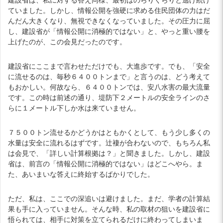
ていました。しかし、情報公開を強硬に求める住民団体の力はだ
んだん大きくなり、無視できなくなっていました。その圧力に屈
し、建設省が「情報公開に消極的ではない」と、やっと重い腰を
上げたのが、この会見だったのです。
建設省にここまで言わせただけでも、大進歩です。でも、「安全
に流せるのは、毎秒６４００トンまで」と言うのは、どう考えて
もおかしい。何故なら、６４００トンでは、安八水害の最大流量
です。この時は前述の通り、堤防下２メートルの安全ラインのさ
らに１メートル下しか水は来ていません。
７５００トン流せるかどうかはともかくとして、もう少し多くの
水量は安全に流れるはずです。辻褄が合わないので、もちろん私
は会見で、「詳しい計算根拠は？」と聞きました。しかし、建設
省は、前言の「情報公開に消極的ではない」はどこへやら。ま
た、あいまいな答えに終始するばかりでした。
ただ、私は、ここでの深追いは避けました。まだ、学者の計算結
果も手に入っていません。そんな時、私の取材の狙いを建設省に
悟られては、相手に対策を立てられるだけに終わってしまいま