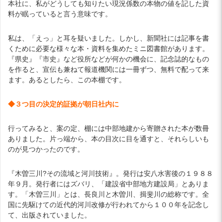
本社に、私がどうしても知りたい現況係数の本物の値を記した資
料が眠っていると言う意味です。
私は、「えっ」と耳を疑いました。しかし、新聞社には記事を書
くために必要な様々な本・資料を集めたミニ図書館があります。
『県史』『市史』など役所などが何かの機会に、記念誌的なもの
を作ると、宣伝も兼ねて報道機関には一冊ずつ、無料で配って来
ます。あるとしたら、この本棚です。
◆３つ目の決定的証拠が朝日社内に
行ってみると、案の定、棚には中部地建から寄贈された本が数冊
ありました。片っ端から、本の目次に目を通すと、それらしいも
のが見つかったのです。
『木曽三川?その流域と河川技術』。発行は安八水害後の１９８８
年９月。発行者にはズバリ、「建設省中部地方建設局」とありま
す。「木曽三川」とは、長良川と木曽川、揖斐川の総称です。全
国に先駆けての近代的河川改修が行われてから１００年を記念し
て、出版されていました。