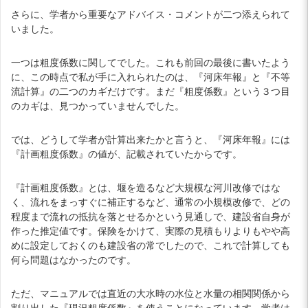
さらに、学者から重要なアドバイス・コメントが二つ添えられて
いました。
一つは粗度係数に関してでした。これも前回の最後に書いたよう
に、この時点で私が手に入れられたのは、『河床年報』と『不等
流計算』の二つのカギだけです。まだ『粗度係数』という３つ目
のカギは、見つかっていませんでした。
では、どうして学者が計算出来たかと言うと、『河床年報』には
『計画粗度係数』の値が、記載されていたからです。
『計画粗度係数』とは、堰を造るなど大規模な河川改修ではな
く、流れをまっすぐに補正するなど、通常の小規模改修で、どの
程度まで流れの抵抗を落とせるかという見通しで、建設省自身が
作った推定値です。保険をかけて、実際の見積もりよりもやや高
めに設定しておくのも建設省の常でしたので、これで計算しても
何ら問題はなかったのです。
ただ、マニュアルでは直近の大水時の水位と水量の相関関係から
割り出した『現況粗度係数』を使うことになっています。学者は