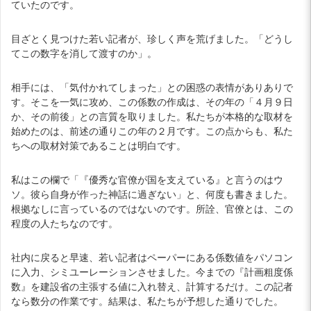
ていたのです。
目ざとく見つけた若い記者が、珍しく声を荒げました。「どうし
てこの数字を消して渡すのか」。
相手には、「気付かれてしまった」との困惑の表情がありありで
す。そこを一気に攻め、この係数の作成は、その年の「４月９日
か、その前後」との言質を取りました。私たちが本格的な取材を
始めたのは、前述の通りこの年の２月です。この点からも、私た
ちへの取材対策であることは明白です。
私はこの欄で「『優秀な官僚が国を支えている』と言うのはウ
ソ。彼ら自身が作った神話に過ぎない」と、何度も書きました。
根拠なしに言っているのではないのです。所詮、官僚とは、この
程度の人たちなのです。
社内に戻ると早速、若い記者はペーパーにある係数値をパソコン
に入力、シミユーレーションさせました。今までの『計画粗度係
数』を建設省の主張する値に入れ替え、計算するだけ。この記者
なら数分の作業です。結果は、私たちが予想した通りでした。