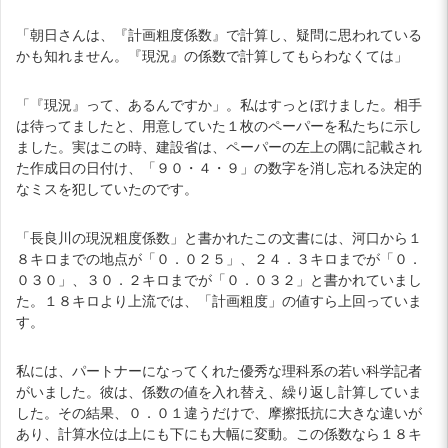
「朝日さんは、『計画粗度係数』で計算し、疑問に思われている
かも知れません。『現況』の係数で計算してもらわなくては」
「『現況』って、あるんですか」。私はすっとぼけました。相手
は待ってましたと、用意していた１枚のペーパーを私たちに示し
ました。実はこの時、建設省は、ペーパーの左上の隅に記載され
た作成日の日付け、「９０・４・９」の数字を消し忘れる決定的
なミスを犯していたのです。
「長良川の現況粗度係数」と書かれたこの文書には、河口から１
８キロまでの地点が「０．０２５」、２４．３キロまでが「０．
０３０」、３０．２キロまでが「０．０３２」と書かれていまし
た。１８キロより上流では、「計画粗度」の値すら上回っていま
す。
私には、パートナーになってくれた優秀な理科系の若い科学記者
がいました。彼は、係数の値を入れ替え、繰り返し計算していま
した。その結果、０．０１違うだけで、摩擦抵抗に大きな違いが
あり、計算水位は上にも下にも大幅に変動。この係数なら１８キ