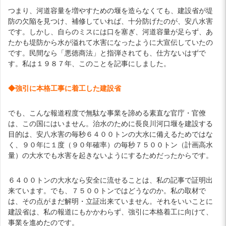
つまり、河道容量を増やすための堰を造らなくても、建設省が堤
防の欠陥を見つけ、補修していれば、十分防げたのが、安八水害
です。しかし、自らのミスには口を塞ぎ、河道容量が足らず、あ
たかも堤防から水が溢れて水害になったように大宣伝していたの
です。民間なら「悪徳商法」と指弾されても、仕方ないはずで
す。私は１９８７年、このことを記事にしました。
◆強引に本格工事に着工した建設
省
でも、こんな報道程度で無駄な事業を諦める素直な官庁・官僚
は、この国にはいません。治水のために長良川河口堰を建設する
目的は、安八水害の毎秒６４００トンの大水に備えるためではな
く、９０年に１度（９０年確率）の毎秒７５００トン（計画高水
量）の大水でも水害を起きないようにするためだったからです。
６４００トンの大水なら安全に流せることは、私の記事で証明出
来ています。でも、７５００トンではどうなのか。私の取材で
は、その点がまだ解明・立証出来ていません。それをいいことに
建設省は、私の報道にもかかわらず、強引に本格着工に向けて、
事業を進めたのです。