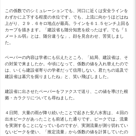
この係数でのシミュレーションでも、河口に近くは安全ラインを
わずかに上下する程度の水位です。でも、上流に向かうほどはね
上がり、２９．６キロ地点が最高。ラインを６１.５センチ上回る
カーブを描きます。「建設省も随分知恵を絞ったはず。でも『１
メートル弱』とは、随分違うな」。顔を見合わせ、苦笑しまし
た。
ペーパーの内容は学者にも伝えたところ、「結局、建設省は、そ
の対策で来ましたか。今頃になって、係数の値を入れ替えたので
は、いくら建設省寄りの学者だって信用しない。君たちの追及で
建設省は墓穴を掘りましたね」と、笑い飛ばしました。
建設省に出させたペーパーをファクスで送り、この値を導けた根
拠・カラクリについても尋ねました。
４日間、大量の雨が降り続いたことで起きた安八水害は、４回の
出水ピークがあったことも前述した通りです。ピークでは、流量
を実測することになっているのですが、実測流量が測り切れてい
ないピークを使い、「推定流量」から係数の値を計算していたの