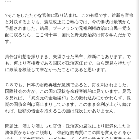
?そこをしたたかな官僚に取り込まれ、この有様です。維新も官僚
と対決するよりも、憲法改正にご執心では、今の惨状は最初から
予想されました。結果、ブーメランで元祖利権政治の自民一党支
配に戻るなら、ここ何十年、国民と野党政治家は何を学んだかで
す。
責任は幻想を振りまき、失望させた民主、維新にもあります。で
も、何より有権者である国民が政治家任せで、自ら定見を持たず
に政策を検証して来なかったことにあると思います。
Ｇ８でも、日本の財政再建が急務であると、釘を刺されました。
国際社会の方が、この国の現状を余程客観的に見ています。足元
を見れば、「異次元の金融緩和」との振れ込みにかかわらず、長
期の国債金利は高止まりしています。このまま金利が上がり続け
れば、巨額の借金を抱えるこの国は沈没しかありません。
問題は、溜まり溜まった官僚・政治家の腐敗により肥満化した財
務体質からいかに脱却し、強靭な筋肉質にこの国を変えられるか
です。「国土強靭化」などと称して、自民の進める公共事業の大