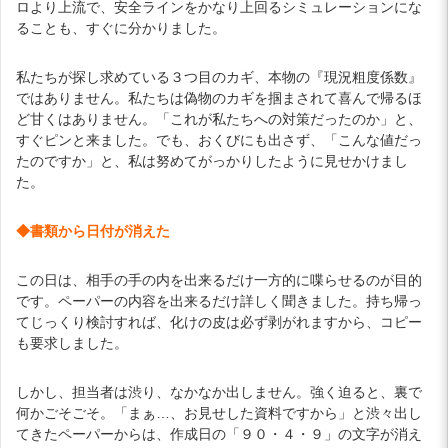
ロより上流で、安全ラインをかなり上回るシミュレーションにな
ることも、すぐに分かりました。
私たちが探し求めている３つ目のカギ、本物の『現況粗度係数』
ではありません。私たちは偽物のカギを掴まされて喜んで帰るほ
ど甘くはありません。「これが私たちへの対策だったのか」と、
すぐピンと来ました。でも、おくびにも出さず、「こんな値だっ
たのですか」と、私は努めてがっかりしたように見せかけまし
た。
◆書類から日付が消えた
この日は、相手の手の内を出来るだけ一方的に喋らせるのが目的
です。ペーパーの内容を出来るだけ詳しく聞きました。持ち帰っ
てじっくり検討すれば、化けの皮は必ず剥がれますから、コピー
も要求しました。
しかし、担当者は渋り、なかなか出しません。強く迫ると、裏で
何かごそごそ。「まぁ…、お見せした資料ですから」と渋々出し
てきたペーパーからは、作成日の「９０・４・９」の文字が消え