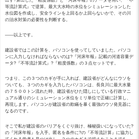
等流計算式』で逆算。最大大水時の水位をシミュレーションした
水位図を作成し、安全ラインを上回るか上回らないかで、その川
の治水対策の必要性を判断する。
――以上です。
建設省ではこの計算を、パソコンを使ってしていました。パソコ
ンに入力しなければならないのは?『河床年報』記載の河道容量デ
ータ?『不等流計算式』?『粗度係数』の３点セットです。
つまり、この３つのカギが手に入れば、建設省がどんなにウソを
ついても、３つのカギを入力したパソコンは、長良川に最大水量
の７５００トン流れた時、建設省がひた隠しにしている行政マニ
ュアル通りのシミュレーション水位をミリ単位で正確に計算し、
再現します。パソコンが建設省の欺瞞を暴く最強のウソ発見器に
なるのです。
そこで私が建設省のバリアをくぐり抜け、極秘扱いになっていた?
の『河床年報』を入手。匿名を条件に?の『不等流計算』に協力し
てくれる学者も見つけ出し、２つのカギまで揃えたことまでを、