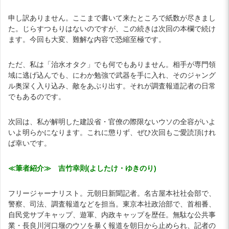
申し訳ありません。ここまで書いて来たところで紙数が尽きまし
た。じらすつもりはないのですが、この続きは次回の本欄で続け
ます。今回も大変、難解な内容で恐縮至極です。
ただ、私は「治水オタク」でも何でもありません。相手が専門領
域に逃げ込んでも、にわか勉強で武器を手に入れ、そのジャング
ル奥深く入り込み、敵をあぶり出す。それが調査報道記者の日常
でもあるのです。
次回は、私が解明した建設省・官僚の際限ないウソの全容がいよ
いよ明らかになります。これに懲りず、ぜひ次回もご愛読頂けれ
ば幸いです。
≪筆者紹介≫ 吉竹幸則(よしたけ・ゆきのり)
フリージャーナリスト。元朝日新聞記者。名古屋本社社会部で、
警察、司法、調査報道などを担当。東京本社政治部で、首相番、
自民党サブキャップ、遊軍、内政キャップを歴任。無駄な公共事
業・長良川河口堰のウソを暴く報道を朝日から止められ、記者の