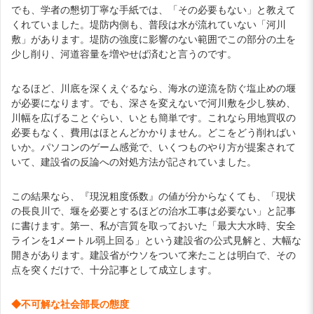
でも、学者の懇切丁寧な手紙では、「その必要もない」と教えて
くれていました。堤防内側も、普段は水が流れていない「河川
敷」があります。堤防の強度に影響のない範囲でこの部分の土を
少し削り、河道容量を増やせば済むと言うのです。
なるほど、川底を深くえぐるなら、海水の逆流を防ぐ塩止めの堰
が必要になります。でも、深さを変えないで河川敷を少し狭め、
川幅を広げることぐらい、いとも簡単です。これなら用地買収の
必要もなく、費用はほとんどかかりません。どこをどう削ればい
いか。パソコンのゲーム感覚で、いくつものやり方が提案されて
いて、建設省の反論への対処方法が記されていました。
この結果なら、『現況粗度係数』の値が分からなくても、「現状
の長良川で、堰を必要とするほどの治水工事は必要ない」と記事
に書けます。第一、私が言質を取っておいた「最大大水時、安全
ラインを1メートル弱上回る」という建設省の公式見解と、大幅な
開きがあります。建設省がウソをついて来たことは明白で、その
点を突くだけで、十分記事として成立します。
◆不可解な社会部長の態度