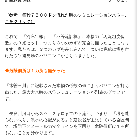
（参考：毎秒７５００ドン流れた時のシミュレーション水位＝こ
こをクリック）
これで、『河床年報』、『不等流計算』、本物の『現況粗度係
数』の３点セット、つまり３つのカギが完全に揃ったことになり
ます。私たちは、３つのカギを差し込んで、ついに完成に漕ぎ付
けたウソ発見器のパソコンにかじりつきました。
◆危険個所は１カ所も無かった
『木曽三川』に記載された本物の係数の値によりパソコンが打ち
出した、最大大水時の水位シミュレーションが別表のグラフで
す。
長良川河口から３０．２キロまでの下流部、つまり、「堰を造
らない限り、洪水の心配がある」と建設省が主張している全区間
で、堤防下２メートルの安全ラインを下回り、危険個所は１ヶ所
もないことが分かります。