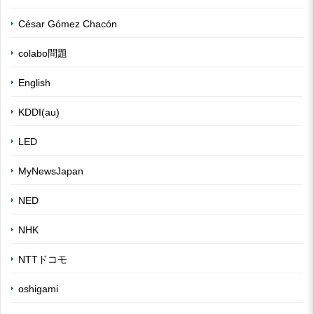
César Gómez Chacón
colabo問題
English
KDDI(au)
LED
MyNewsJapan
NED
NHK
NTTドコモ
oshigami