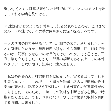
※ 少なくとも，計算結果が，水理学的に正しいとのコメントを出
してくれる学者を見つける。
※ 建設省がどのような計算をし，記者発表をしたのか。これまで
のルートを通じて、その手の内をさらに深く探る。??です。
一人の学者の協力を得るだけでも、相当の苦労がありました。何
とも気楽にというか、無理難題の類をこうも簡単に押し付けて来
るのか。記事にさせないのが目的ではないのか。そう思うと、正
直、腹も立ちました。しかし、部長の裁断である以上、この条件
をクリアーしない限り、記事には出来ません。
私は条件を呑み、補強取材を始めました。実名を出してくれる
学者も見つけ、「これで…」と思った途端、名古屋で朝日の阪神
支局が襲われ、記者２人が死傷した１１６号事件の関連事件が起
こりました。そのため、一時、この取材を中断せざるを得ない時
期もありました。でも、６月になり、やっと本格的な取材を再開
する時間が出来ました。