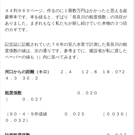
Ａ４判９６０ページ。作るのに１冊数万円はかかったと思える超
豪華本です。本を繰ると、ずばり「長良川の粗度係数」の項目が
ありました。まぎれもなく私たちが探し続けていた本物の３つ目
のカギです。
記念誌に記載されていた７６年の安八水害で計測した長良川の粗
度係数の値は、次の通りです。参考までに、建設省が私に渡した
ペーパーの値も（）内に並べてみます。
河口からの距離（キロ）
２．４ １２．８ １８．０?２
４．３ ３０．２
粗度係数
０．０２０
｜ ０．０２７
（９０・４・９作成値 ０．０２５ ｜０.０３０｜
０．０３２）
計画粗度係数
０．０２７