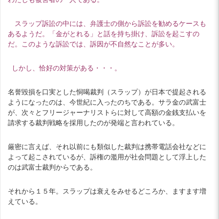
スラップ訴訟の中には、弁護士の側から訴訟を勧めるケースも
あるようだ。「金がとれる」と話を持ち掛け、訴訟を起こすの
だ。このような訴訟では、訴因が不自然なことが多い。
しかし、恰好の対策がある・・・。
名誉毀損を口実とした恫喝裁判（スラップ）が日本で提起される
ようになったのは、今世紀に入ったのちである。サラ金の武富士
が、次々とフリージャーナリストらに対して高額の金銭支払いを
請求する裁判戦略を採用したのが発端と言われている。
厳密に言えば、それ以前にも類似した裁判は携帯電話会社などに
よって起こされているが、訴権の濫用が社会問題として浮上した
のは武富士裁判からである。
それから１５年。スラップは衰えをみせるどころか、ますます増
えている。