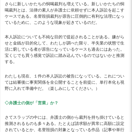
さらに新しいかたちの恫喝裁判も増えている。新しいかたちの恫
喝裁判とは、法律の素人が弁護士に依頼せずに本人訴訟を起こす
ケースである。名誉毀損裁判が原告に圧倒的に有利な法理になっ
ているために、このような現象が起きているのだ。
本人訴訟についても不純な目的で提起されることがある。嫌がら
せと金銭が目的化して、わたしが調べた限り、半失業の状態で生
活に窮している者が原告になっているケースも過去にはあった。
宝くじでも買う感覚で訴訟に踏み込んでいるのではないかと推測
する。
わたしも現在、１件の本人訴訟の被告になっている。これについ
ては結審後に事実関係を全公開することを前提に、単行本化も視
野に入れて準備中だ。（楽しみにしてください。）
◇弁護士の側が「営業」か？
さてスラップの中には、弁護士の側から裁判を持ち掛けていると
推測されるものも多々ある。たとえば請求額が異常に高額に設定
されているとか、名誉毀損の対象となっている作品（記事や単行