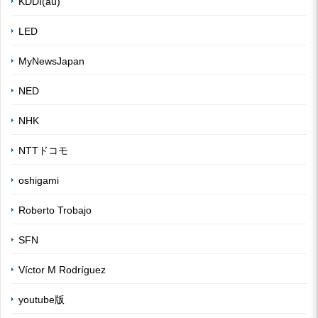
KDDI(au)
LED
MyNewsJapan
NED
NHK
NTTドコモ
oshigami
Roberto Trobajo
SFN
Víctor M Rodríguez
youtube版