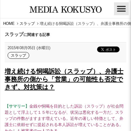
HOME
スラップ
増え続ける恫喝訴訟（スラップ）、弁護士事務所の側
スラップ
に関連する記事
2015年08月05日 (水曜日)
スラップ
増え続ける恫喝訴訟（スラップ）、弁護士
事務所の側から「営業」の可能性も否定で
きず、対抗策は？
【サマリー】
金銭や恫喝を目的とした訴訟（スラップ）が社会問
題として浮上して１５年になるが、状況は悪化する一方だ。スラ
ップの件数がますます増えている。近年の著しい特徴として、弁
護士に依頼せずに提起される本人訴訟が増えていることがある。
わたしも被害者の一人である。