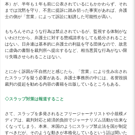
本）が、半年も１年も前に公表されているにもかかわらず、それ
までは沈黙を守り、不意に提訴に踏み切った事実があれば、弁護
士の側が「営業」によって訴訟に勧誘した可能性が高い。
もちろんそのような行為は禁止されているが、監視する体制がな
いわけだから、弁護士に対する懲戒請求をしても処分されること
はない。日弁連は基本的に弁護士の利益を守る団体なので、故意
に虚偽の書類を裁判所へ提出するなど、相当悪質な行為がない限
り失職させられることはない。
とにかく訴因が不自然だと感じたら、「営業」により生み出され
たスラップを疑う必要がある。弁護士事務所の中には、名誉毀損
裁判の提起を勧める内容の書籍を出版しているところもある。
◇スラップ対策は報道すること
さて、スラップを多発されるとフリージャーナリストや小規模メ
ディアは、裁判対応と経済的負担でジャーナリズム活動が出来な
くなってしまう。本来、米国のようにスラップ禁止法を国が制定
すべきだが、そのような動きが本格化しているという話は聞いた