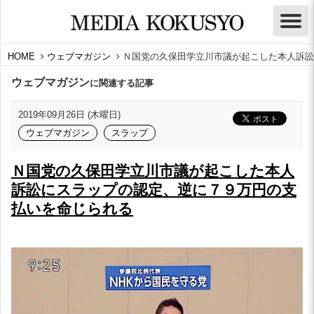
HOME
ウェブマガジン
Ｎ国党の久保田学立川市議が起こした本人訴訟
ウェブマガジン
に関連する記事
2019年09月26日 (木曜日)
ウェブマガジン
スラップ
Ｎ国党の久保田学立川市議が起こした本人
訴訟にスラップの認定、逆に７９万円の支
払いを命じられる