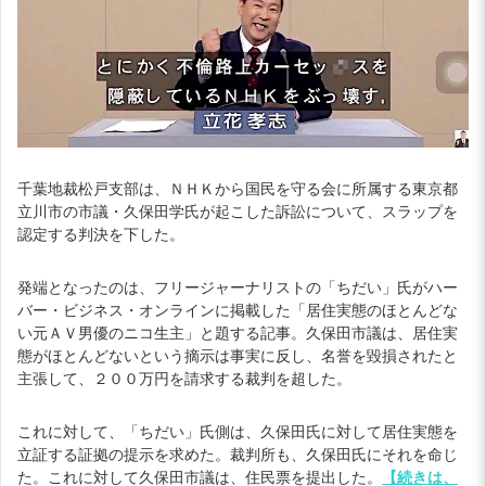
千葉地裁松戸支部は、ＮＨＫから国民を守る会に所属する東京都
立川市の市議・久保田学氏が起こした訴訟について、スラップを
認定する判決を下した。
発端となったのは、フリージャーナリストの「ちだい」氏がハー
バー・ビジネス・オンラインに掲載した「居住実態のほとんどな
い元ＡＶ男優のニコ生主」と題する記事。久保田市議は、居住実
態がほとんどないという摘示は事実に反し、名誉を毀損されたと
主張して、２００万円を請求する裁判を超した。
これに対して、「ちだい」氏側は、久保田氏に対して居住実態を
立証する証拠の提示を求めた。裁判所も、久保田氏にそれを命じ
た。これに対して久保田市議は、住民票を提出した。
【続きは、