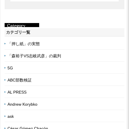
カテゴリ一覧
「押し紙」の実態
「森裕子VS志岐武彦」の裁判
5G
ABC部数検証
AL PRESS
Andrew Korybko
ask
César Gómez Chacón