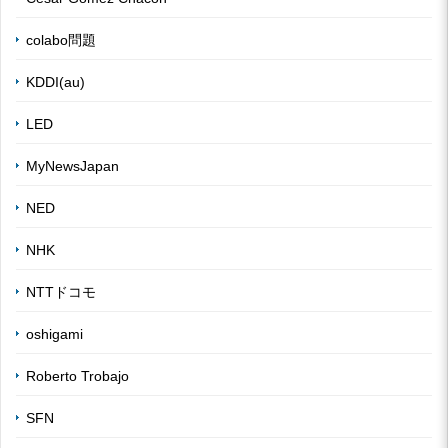
colabo問題
KDDI(au)
LED
MyNewsJapan
NED
NHK
NTTドコモ
oshigami
Roberto Trobajo
SFN