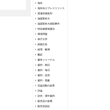
海外
海外向けプレスリリース
渡邉恒雄批判
滋賀医科大
滋賀医科大病院事件
特定秘密保護法
環境問題
神戸大学
紙面広告
経理・帳簿
翻訳
藤井ジャーナル
裁判・朝日
裁判・毎日
裁判・読売
裁判・黒薮
言論活動の妨害
評論
読売・濱中裁判
販売店の改廃
販売店訴訟