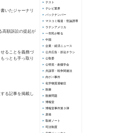
テスト
テレビ業界
を書いたジャーナリ
バックナンバー
マスコミ報道・世論誘導
ラテンアメリカ
る高額訴訟の提起が
一市民が斬る
中国
企業・経済ニュース
させることを義務づ
公共広告・折込チラシ
、もっとも手っ取り
公取委
公明党・創価学会
共謀罪・戦争関連法
内ゲバ事件
化学物質過敏症
医療
題する記事を掲載し
医療問題
博報堂
博報堂事件第３弾
原発
取材ノート
司法制度