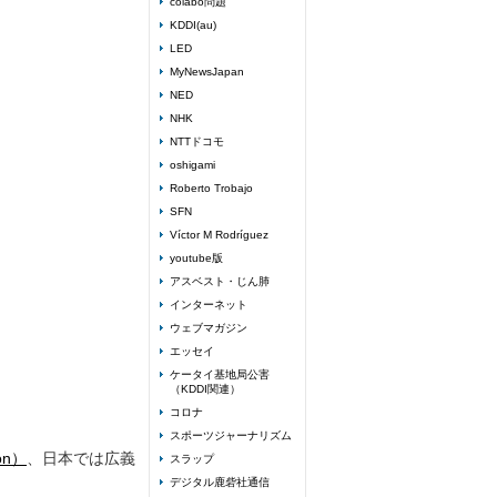
colabo問題
KDDI(au)
LED
MyNewsJapan
NED
NHK
NTTドコモ
oshigami
Roberto Trobajo
SFN
Víctor M Rodríguez
youtube版
アスベスト・じん肺
インターネット
ウェブマガジン
エッセイ
ケータイ基地局公害
（KDDI関連）
コロナ
スポーツジャーナリズム
ion）
、日本では広義
スラップ
デジタル鹿砦社通信