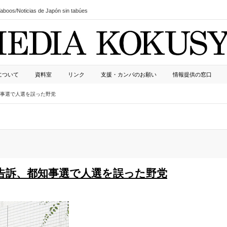
boos/Noticias de Japón sin tabúes
について
資料室
リンク
支援・カンパのお願い
情報提供の窓口
事選で人選を誤った野党
告訴、都知事選で人選を誤った野党