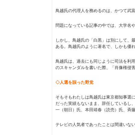
鳥越氏の代理人を務めるのは、かつて武
問題になっている記事の中では、大学名
しかし、鳥越氏の「白黒」は別にして、
ある。鳥越氏のように著名で、しかも優
鳥越氏は、過去にも同じように司法を利
のスキャンダルを書いた際、「肖像権侵
◇人選を誤った野党
そもそもわたしは鳥越氏は東京都知事選に
だった実績もないまま、辞任しているし
一（朝日）氏、本田靖春（読売）氏、斉
テレビの人気者であったことは間違いな