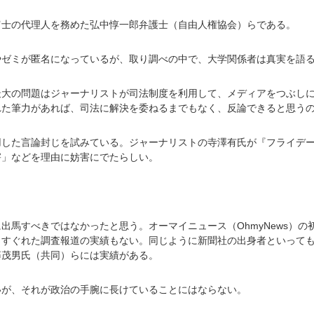
富士の代理人を務めた弘中惇一郎弁護士（自由人権協会）らである。
やゼミが匿名になっているが、取り調べの中で、大学関係者は真実を語
最大の問題はジャーナリストが司法制度を利用して、メディアをつぶし
れた筆力があれば、司法に解決を委ねるまでもなく、反論できると思う
用した言論封じを試みている。ジャーナリストの寺澤有氏が『フライデ
害」などを理由に妨害にでたらしい。
出馬すべきではなかったと思う。オーマイニュース（OhmyNews）の
、すぐれた調査報道の実績もない。同じように新聞社の出身者といって
藤茂男氏（共同）らには実績がある。
いが、それが政治の手腕に長けていることにはならない。