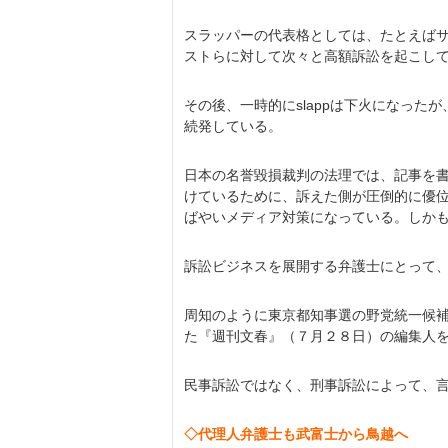
スラッパーの代表格としては、たとえば
ストらに対して次々と高額訴訟を起こし
その後、一時的にslappは下火になっ
続発している。
日本の名誉毀損裁判の法理では、記事を
けているために、訴えた側が圧倒的に優
ばやいメディア対策になっている。しか
訴訟ビジネスを展開する弁護士にとって、s
周知のように東京都知事選の野党統一候
た『週刊文春』（７月２８日）の編集人
民事訴訟ではなく、刑事訴訟によって、
◇代理人弁護士も武富士から鳥越へ