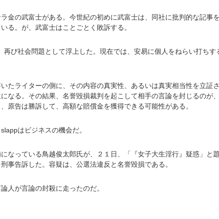
サラ金の武富士がある。今世紀の初めに武富士は、同社に批判的な記事
ている。が、武富士はことごとく敗訴する。
たが、再び社会問題として浮上した。現在では、安易に個人をねらい打ちす
書いたライターの側に、その内容の真実性、あるいは真実相当性を立証
位になる。その結果、名誉毀損裁判を起こして相手の言論を封じるのが
も、原告は勝訴して、高額な賠償金を獲得できる可能性がある。
lappはビジネスの機会だ。
補になっている鳥越俊太郎氏が、２１日、「『女子大生淫行』疑惑」と
を刑事告訴した。容疑は、公選法違反と名誉毀損である。
言論人が言論の封殺に走ったのだ。