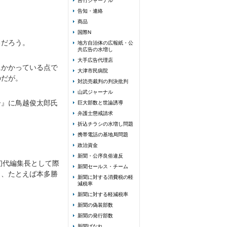
吉竹ジャーナル
告知・連絡
商品
国際N
るだろう。
地方自治体の広報紙・公
共広告の水増し
大手広告代理店
にかかっている点で
大津市民病院
のだが。
対読売裁判の判決批判
山武ジャーナル
ー』に鳥越俊太郎氏
巨大部数と世論誘導
弁護士懲戒請求
折込チラシの水増し問題
携帯電話の基地局問題
政治資金
新聞・公序良俗違反
初代編集長として際
新聞セールス・チーム
も、たとえば本多勝
新聞に対する消費税の軽
減税率
新聞に対する軽減税率
新聞の偽装部数
新聞の発行部数
新聞ばなれ