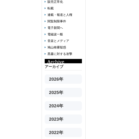
販売正常化
転載
連載・報道と人権
閲覧制限事件
電子新聞へ
電磁波一般
音楽とメディア
鳩山検審疑惑
黒書に対する攻撃
アーカイブ
2026年
2025年
2024年
2023年
2022年