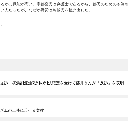
はるかに職能が高い。宇都宮氏は弁護士であるから、都民のための条例
しい人だったが、なぜか野党は鳥越氏を担ぎ出した。
る。
提訴、横浜副流煙裁判の判決確定を受けて藤井さんが「反訴」を表明、
ズムの土俵に乗せる実験