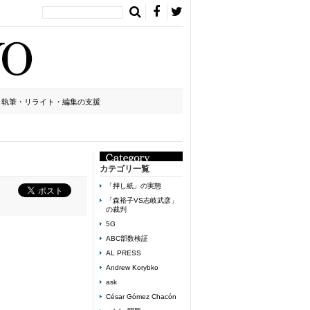
執筆・リライト・編集の支援
カテゴリ一覧
「押し紙」の実態
「森裕子VS志岐武彦」
の裁判
5G
ABC部数検証
AL PRESS
Andrew Korybko
ask
César Gómez Chacón