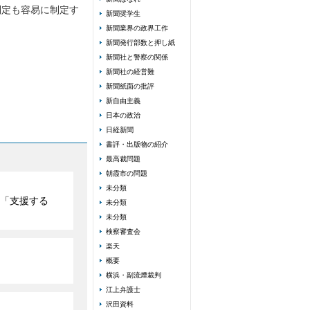
制定も容易に制定す
新聞奨学生
新聞業界の政界工作
新聞発行部数と押し紙
新聞社と警察の関係
新聞社の経営難
新聞紙面の批評
新自由主義
日本の政治
日経新聞
書評・出版物の紹介
最高裁問題
朝霞市の問題
未分類
「支援する
未分類
未分類
検察審査会
楽天
概要
横浜・副流煙裁判
江上弁護士
沢田資料