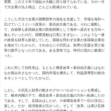
実際、この２０年で福祉が大幅に切り捨てられている。その一方
で大企業の法人税は、どんどん軽減されている。
こうした方法で企業の国際競争力強化を支援して、市場を海外へ
広げていこうという政策が、新自由主義である。それに連動し
て、自衛隊も多国籍企業の防衛部隊として海外へ派兵する方向へ
進んでいったのだ。国際貢献は口実にすぎない。このような一連
の政策を財界も歓迎していた。国籍を問わず企業が多国籍企業化
を進めていたからだ。それゆえに小沢氏は、財界の支援を受け改
革の旗手となったのである。ある意味では、時代の流れに敏感だ
った。
これに対して自民党は、もともと構造改革＝新自由主義にはなか
なか踏み出さなかった。国内市場を優先して、利益誘導型の政治
をモットーとしていたからだ。
しかし、小沢氏と財界の動きやグローバルゼーションを警戒し
て、橋本内閣の下で、構造改革＝新自由主義の方向へ転換したの
である。そして、足踏みはしたが、小泉構造改革で一応の頂点に
達した。だが、経済格差が広がった。そして「改革」は再び足踏
みしたが、第２次安倍政権の下で再稼働した。