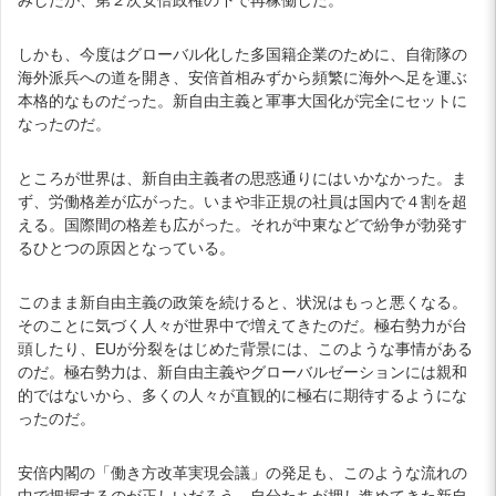
しかも、今度はグローバル化した多国籍企業のために、自衛隊の
海外派兵への道を開き、安倍首相みずから頻繁に海外へ足を運ぶ
本格的なものだった。新自由主義と軍事大国化が完全にセットに
なったのだ。
ところが世界は、新自由主義者の思惑通りにはいかなかった。ま
ず、労働格差が広がった。いまや非正規の社員は国内で４割を超
える。国際間の格差も広がった。それが中東などで紛争が勃発す
るひとつの原因となっている。
このまま新自由主義の政策を続けると、状況はもっと悪くなる。
そのことに気づく人々が世界中で増えてきたのだ。極右勢力が台
頭したり、EUが分裂をはじめた背景には、このような事情がある
のだ。極右勢力は、新自由主義やグローバルゼーションには親和
的ではないから、多くの人々が直観的に極右に期待するようにな
ったのだ。
安倍内閣の「働き方改革実現会議」の発足も、このような流れの
中で把握するのが正しいだろう。自分たちが押し進めてきた新自