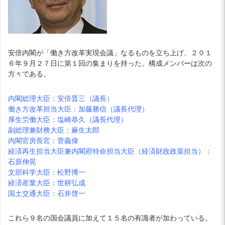
安倍内閣が「働き方改革実現会議」なるものを立ち上げ、２０１
６年９月２７日に第１回の集まりを持った。構成メンバーは次の
方々である。
内閣総理大臣：安倍晋三（議長）
働き方改革担当大臣：加藤勝信（議長代理）
厚生労働大臣：塩崎恭久（議長代理）
副総理兼財務大臣：麻生太郎
内閣官房長官：菅義偉
経済再生担当大臣兼内閣府特命担当大臣（経済財政政策担当）：
石原伸晃
文部科学大臣：松野博一
経済産業大臣：世耕弘成
国土交通大臣：石井啓一
これら９名の国会議員に加えて１５名の有識者が加わっている。