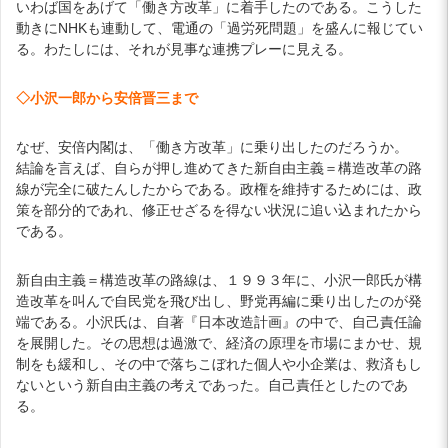
いわば国をあげて「働き方改革」に着手したのである。こうした
動きにNHKも連動して、電通の「過労死問題」を盛んに報じてい
る。わたしには、それが見事な連携プレーに見える。
◇小沢一郎から安倍晋三まで
なぜ、安倍内閣は、「働き方改革」に乗り出したのだろうか。
結論を言えば、自らが押し進めてきた新自由主義＝構造改革の路
線が完全に破たんしたからである。政権を維持するためには、政
策を部分的であれ、修正せざるを得ない状況に追い込まれたから
である。
新自由主義＝構造改革の路線は、１９９３年に、小沢一郎氏が構
造改革を叫んで自民党を飛び出し、野党再編に乗り出したのが発
端である。小沢氏は、自著『日本改造計画』の中で、自己責任論
を展開した。その思想は過激で、経済の原理を市場にまかせ、規
制をも緩和し、その中で落ちこぼれた個人や小企業は、救済もし
ないという新自由主義の考えであった。自己責任としたのであ
る。