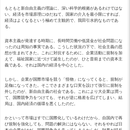
もともと新自由主義の理論に、深い科学的根拠があるわけではな
い。経済を市場原理にゆだねて、国家の介入を最小限にすれば、
経済はよくなるという極めて主観的で、我田引水的なものであ
る。
資本主義が発達する時期に、長時間労働や低賃金が社会問題にな
ったのは周知の事実である。こうした状況の下で、社会主義の思
想が生まれてきた。これに対抗するために、企業活動に規制を加
えて、福祉国家に近づけて誕生したのが、ひと昔前までの資本主
義である。それは国内の経済を中心とした。
しかし、企業が国際市場を競う「怪物」になってくると、規制が
足枷になってきた。そこでさまざまな口実を設けて強引に規制を
外したのが、新自由主義の社会である。これにより大企業は潤っ
て、国際競争力をつけても、それが逆に格差を広げてしまい、結
局は、国内経済の循環を悪くしたのだ。
かといって市場はすでに国際化しているわけだから、自国内で再
び規制を強化しても、問題の解決にはならない。それをやれば日
本の企業だけが、国際競争力を失ってしまうからだ。財界が猛反