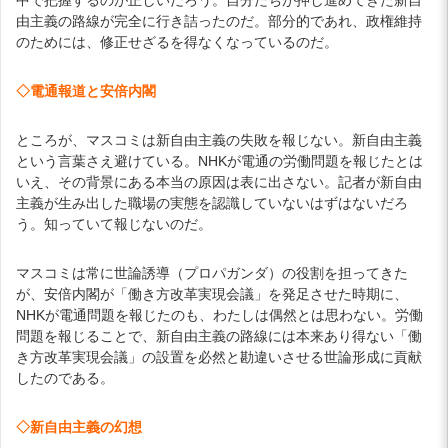
由主義の路線が完全に行き詰ったのだ。部分的であれ、政権維持
のためには、修正せざるを得なくなっているのだ。
◇電通報道と安倍内閣
ところが、マスコミは新自由主義の失敗を報じない。新自由主義
という言葉さえ避けている。NHKが電通の労働問題を報じたとは
いえ、その背景にある本当の原因は表に出さない。記者が新自由
主義が生み出した職場の実態を認識していないはずはないだろ
う。知っていて報じないのだ。
マスコミは常に世論誘導（プロパガンダ）の役割を担ってきた
が、安倍内閣が「働き方改革実現会議」を発足させた時期に、
NHKが電通問題を報じたのも、わたしは偶然とは思わない。労働
問題を報じることで、新自由主義の路線には本来あり得ない「働
き方改革実現会議」の設置を必然と勘違いさせる世論形成に貢献
したのである。
◇新自由主義の幻想