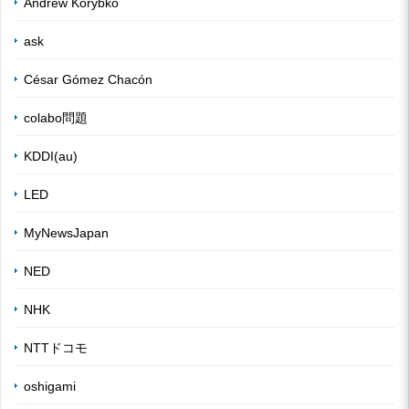
Andrew Korybko
ask
César Gómez Chacón
colabo問題
KDDI(au)
LED
MyNewsJapan
NED
NHK
NTTドコモ
oshigami