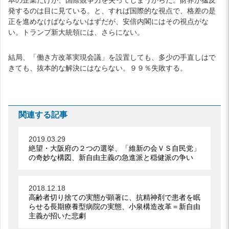
発するのは目に見ている。と、すれば国際的な視点で、格差の是
正を進めなけばならないはずだが、安倍内閣にはその視点がな
い。トランプ新大統領には、さらにない。
結局、「働き方改革実現会議」を設置しても、多少の手直しはで
きても、抜本的な解決にはならない。９９％失敗する。
関連する記事
2019.03.29
絶望・大阪府の２つの選挙、「維新の会ＶＳ自民党」
の奇妙な構図、新自由主義の急進派と穏健派の争い
2018.12.18
高齢者切り捨ての実態が顕著に、抗精神剤で患者を眠
らせる長期療養型病院の実態、小泉構造改革＝新自由
主義が招いた悲劇