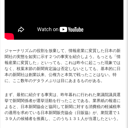
ジャーナリズムの役割を放棄して、情報産業に変質した日本の新
聞社の実態を如実に示す２つの事実を紹介しよう。もっとも「情
報産業に変質した」といっても、これは昨今に起こった現象では
なく、枝葉末節の新聞肯定論は否定しないとしても、基本的に日
本の新聞社は創業以来、公権力と本気で戦ったことはない。特
に、ここ数年のデタラメぶりは目にあまるものがある。
まず、最初に紹介する事実は、昨年暮れに行われた衆議院議員選
挙で新聞関係者が選挙活動を行ったことである。業界紙の報道に
よると、日本新聞協会と協同して新聞に対する消費税の軽減税率
の適用を求めている日本新聞販売協会（日販協）が、衆院選で１
３９人の候補者を推薦し、このうち１３１人が当選したという。