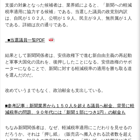
支援の対象となった候補者は、業界紙によると、「新聞への軽減
税率適用に協力する候補」である。当選した議員の政党別内訳
は、自民が１０２人、公明が１９人、民主が９人、無所属が１人
である。詳細は次の通りである。
■当選議員一覧PDF
結果として新聞関係者は、安倍政権下で進む新自由主義の再起動
と軍事大国化の流れを、後押ししたことになる。安倍政権のサポ
ーターになることで、新聞に対する軽減税率の適用を勝ち取る道
を選んだのだ。
改めていうまでもなく、政治献金も支出している。
■参考記事：新聞業界から１５０人を超える議員へ献金、背景に軽
減税率の問題、９０年代には「新聞１部につき1円」の献金も
ちなみ新聞関係者は、なぜ、軽減税率適用にこだわりを見せるの
だろうか。それは「押し紙」（販売店へ搬入される読者数を超え