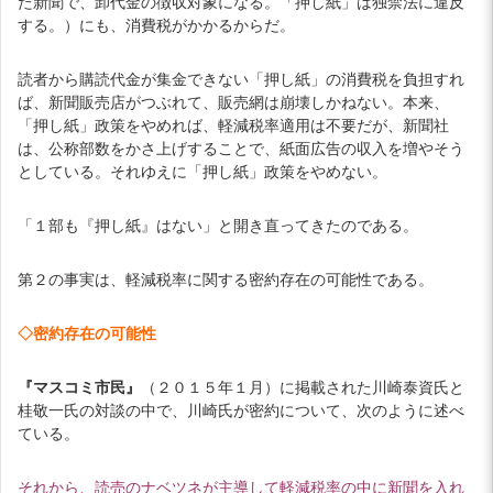
た新聞で、卸代金の徴収対象になる。「押し紙」は独禁法に違反
する。）にも、消費税がかかるからだ。
読者から購読代金が集金できない「押し紙」の消費税を負担すれ
ば、新聞販売店がつぶれて、販売網は崩壊しかねない。本来、
「押し紙」政策をやめれば、軽減税率適用は不要だが、新聞社
は、公称部数をかさ上げすることで、紙面広告の収入を増やそう
としている。それゆえに「押し紙」政策をやめない。
「１部も『押し紙』はない」と開き直ってきたのである。
第２の事実は、軽減税率に関する密約存在の可能性である。
◇密約存在の可能性
『マスコミ市民』
（２０１５年１月）に掲載された川崎泰資氏と
桂敬一氏の対談の中で、川崎氏が密約について、次のように述べ
ている。
それから、読売のナベツネが主導して軽減税率の中に新聞を入れ