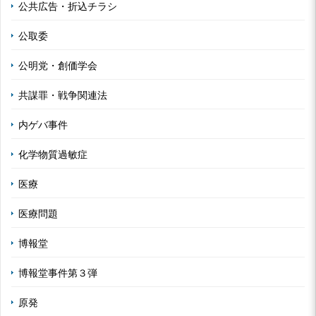
公共広告・折込チラシ
公取委
公明党・創価学会
共謀罪・戦争関連法
内ゲバ事件
化学物質過敏症
医療
医療問題
博報堂
博報堂事件第３弾
原発