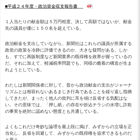
■平成２４年度・政治資金収支報告書
１人当たりの献金額は５万円程度。決して高額ではないが、献金
先の議員が優に１５０名を超えている。
政治献金を支出していながら、新聞社はこれらの議員が所属する
政党の政策を冷静に評価できるのか、大きな疑問がある。しか
も、すでに再販制度など新聞業界の既得権を政界が握っているの
だ。それに加えて、軽減税率問題でも、同様の癒着の構造が生ま
れようとしている。
わたしは新聞関係者に対して、昔から政治献金の支出がジャーナ
リズムとは相容れないあるまじき行為であることを繰り返し指摘
してきたが、まったく他人の批判に耳を傾け反省する気配はな
い。その意味では、「押し紙」の存在や折込チラシの水増し詐欺
の事実を絶対に認めない態度とも共通している。
よくもこれだけ奇妙な論理を最上段に掲げ、みずからの立場を正
当化し、反省を回避して、みずからの既得権を追求できるものだ
と思う。