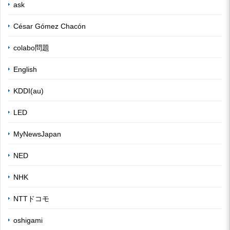
ask
César Gómez Chacón
colabo問題
English
KDDI(au)
LED
MyNewsJapan
NED
NHK
NTTドコモ
oshigami