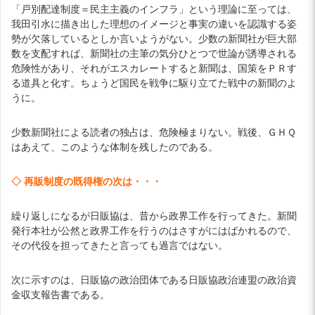
「戸別配達制度＝民主主義のインフラ」という理論に至っては、
我田引水に描き出した理想のイメージと事実の違いを認識する姿
勢が欠落しているとしか言いようがない。少数の新聞社が巨大部
数を支配すれば、新聞社の主筆の気分ひとつで世論が誘導される
危険性があり、それがエスカレートすると新聞は、国策をＰＲす
る道具と化す。ちょうど国民を戦争に駆り立てた戦中の新聞のよ
うに。
少数新聞社による読者の独占は、危険極まりない。戦後、ＧＨＱ
はあえて、このような体制を残したのである。
◇ 再販制度の既得権の次は・・・
繰り返しになるが日販協は、昔から政界工作を行ってきた。新聞
発行本社が公然と政界工作を行うのはさすがにはばかれるので、
その代役を担ってきたと言っても過言ではない。
次に示すのは、日販協の政治団体である日販協政治連盟の政治資
金収支報告書である。