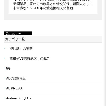
新聞業界、変わらぬ政界との情交関係、新聞人として
非常識な１９９８年の渡邉恒雄氏の言動
カテゴリ一覧
「押し紙」の実態
「森裕子VS志岐武彦」の裁判
5G
ABC部数検証
AL PRESS
Andrew Korybko