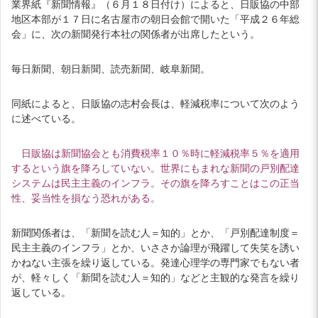
業界紙『新聞情報』（６月１８日付け）によると、日販協の中部
地区本部が１７日に名古屋市の朝日会館で開いた「平成２６年総
会」に、次の新聞発行本社の関係者が出席したという。
毎日新聞、朝日新聞、読売新聞、岐阜新聞。
同紙によると、日販協の志村会長は、軽減税率について次のよう
に述べている。
日販協は新聞協会とも消費税率１０％時に軽減税率５％を適用
するという旗を降ろしていない。世界にもまれな新聞の戸別配達
システムは民主主義のインフラ。その旗を降ろすことはこの正当
性、妥当性を損なう恐れがある。
新聞関係者は、「新聞を読む人＝知的」とか、「戸別配達制度＝
民主主義のインフラ」とか、いささか論理が飛躍して失笑を誘い
かねない主張を繰り返している。発達心理学の専門家でもない者
が、軽々しく「新聞を読む人＝知的」などと主観的な発言を繰り
返している。