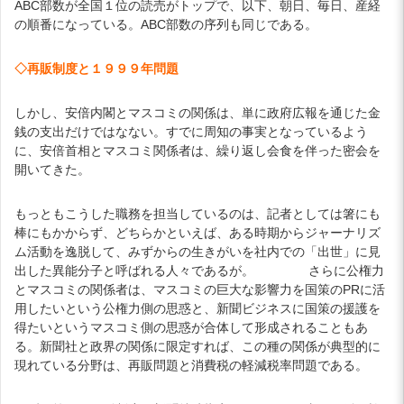
ABC部数が全国１位の読売がトップで、以下、朝日、毎日、産経
の順番になっている。ABC部数の序列も同じである。
◇再販制度と１９９９年問題
しかし、安倍内閣とマスコミの関係は、単に政府広報を通じた金
銭の支出だけではなない。すでに周知の事実となっているよう
に、安倍首相とマスコミ関係者は、繰り返し会食を伴った密会を
開いてきた。
もっともこうした職務を担当しているのは、記者としては箸にも
棒にもかからず、どちらかといえば、ある時期からジャーナリズ
ム活動を逸脱して、みずからの生きがいを社内での「出世」に見
出した異能分子と呼ばれる人々であるが。 さらに公権力
とマスコミの関係者は、マスコミの巨大な影響力を国策のPRに活
用したいという公権力側の思惑と、新聞ビジネスに国策の援護を
得たいというマスコミ側の思惑が合体して形成されることもあ
る。新聞社と政界の関係に限定すれば、この種の関係が典型的に
現れている分野は、再販問題と消費税の軽減税率問題である。