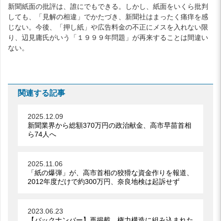
新聞紙面の批評は、誰にでもできる。しかし、紙面をいくら批判
しても、「見解の相違」でかたづき、新聞社はまったく痛痒を感
じない。今後、「押し紙」や広告料金の不正にメスを入れない限
り、辺見庸氏がいう「１９９９年問題」が再来することは間違い
ない。
関連する記事
2025.12.09
新聞業界から総額370万円の政治献金、高市早苗首相
ら74人へ
2025.11.06
「紙の爆弾」が、高市首相の狡猾な資金作りを報道、
2012年度だけで約300万円、奈良地検は起訴せず
2023.06.23
【バックナンバー】再掲載、権力構造に組み込まれた