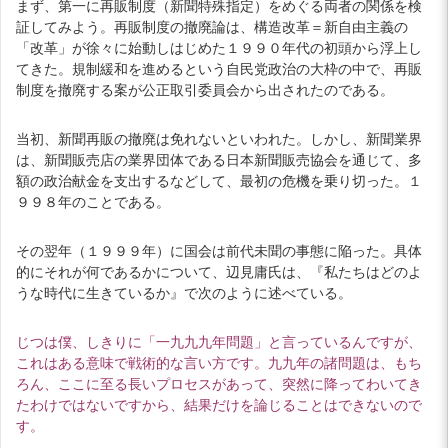
まず、第一に再販制度（新聞特殊指定）をめぐる両者の関係を検
証してみよう。再販制度の撤廃論は、構造改革＝新自由主義の
「改革」が徐々に始動しはじめた１９９０年代の初頭から浮上し
てきた。規制緩和を進めるという自民党政治の大枠の中で、再販
制度を撤廃する案が公正取引委員会から出されたのである。
当初、新聞再販の撤廃は免れないといわれた。しかし、新聞業界
は、新聞販売店の業界団体である日本新聞販売協会を通じて、多
額の政治献金を支出するなどして、最初の危機を乗り切った。１
９９８年のことである。
その翌年（１９９９年）に国会は前代未聞の事態に陥った。具体
的にそれが何であるかについて、辺見庸氏は、『私たちはどのよ
うな時代に生きているか』で次のように述べている。
じつは僕、しきりに「一九九九年問題」と言っているんですが、
これはある意味で戦術的な言い方です。九九年の諸問題は、もち
ろん、ここに至る長いプロセスがあって、突然に降ってわいてき
たわけではないですから、結果だけを論じることはできないので
す。