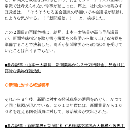
常識では考えられない珍事が起こった。席上、社民党の福島みず
ほ党首は、 「そうそうたる国会議員の勢揃いで本会議場が移動し
たような気がする」（『新聞通信』） と、挨拶した。
この２回目の再販危機は、結局、山本一太議員や高市早苗議員
が、新聞特殊指定を取り扱う権限を公取委から取り上げる法案を
準備することで決着した。両氏が新聞業界から政治献金を受けて
いたことは言うまでもない。
■参考記事：山本一太議員 新聞業界から３千万円献金、見返りに
露骨な業界保護活動
◇新聞に対する軽減税率
それから８年後、新聞に対する軽減税率の適用をめぐり、かつて
と同じ構図が現れている。２０１２年度には、新聞業界から１６
０名を超える国会議員に対して、政治献金が支出された。
■参考記事：新聞業界が新聞に対する軽減税率求め大規模な政界工