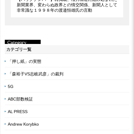
新聞業界、変わらぬ政界との情交関係、新聞人として
非常識な１９９８年の渡邉恒雄氏の言動
カテゴリ一覧
「押し紙」の実態
「森裕子VS志岐武彦」の裁判
5G
ABC部数検証
AL PRESS
Andrew Korybko