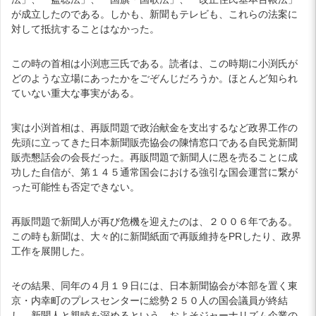
が成立したのである。しかも、新聞もテレビも、これらの法案に
対して抵抗することはなかった。
この時の首相は小渕恵三氏である。読者は、この時期に小渕氏が
どのような立場にあったかをごぞんじだろうか。ほとんど知られ
ていない重大な事実がある。
実は小渕首相は、再販問題で政治献金を支出するなど政界工作の
先頭に立ってきた日本新聞販売協会の陳情窓口である自民党新聞
販売懇話会の会長だった。再販問題で新聞人に恩を売ることに成
功した自信が、第１４５通常国会における強引な国会運営に繋が
った可能性も否定できない。
再販問題で新聞人が再び危機を迎えたのは、２００６年である。
この時も新聞は、大々的に新聞紙面で再販維持をPRしたり、政界
工作を展開した。
その結果、同年の４月１９日には、日本新聞協会が本部を置く東
京・内幸町のプレスセンターに総勢２５０人の国会議員が終結
し、新聞人と親睦を深めるという、およそジャーナリズム企業の