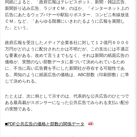
同紙によると、「政府広報はテレビスポット、新聞・雑誌広告、
新聞折り込み広告、ラジオＣＭ」のほか、「インターネット上の
広告にあたるウェブバナーや駅貼りポスター、コンビニ有線放送
ＣＭ」など、「あらゆる階層にいきわたるように広報を展開し
た」という。
政府広報を受注したメディア企業各社に対して１２億円６０００
万円がどのように配分されたかは不明だが、この支出には不適正
な要素がある。改めて言うまでもなく、それは新聞の紙面広告の
価格が、実態のない部数データに基づいて決められているため
に、不当に高い広告費を手にした新聞社が存在する可能性であ
る。周知のように紙面広告の価格は、ABC部数（印刷部数）に準
じて決められる。
たとえば、次に例として示すのは、代表的な公共広告のひとつで
ある最高裁がスポンサーになった公共広告でみられる支払い配分
の実態である。
■PDF公共広告の価格と部数の関係データ