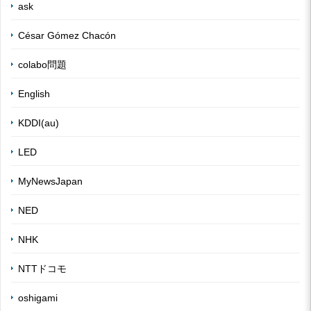
ask
César Gómez Chacón
colabo問題
English
KDDI(au)
LED
MyNewsJapan
NED
NHK
NTTドコモ
oshigami