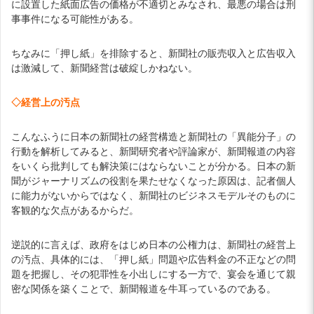
に設置した紙面広告の価格が不適切とみなされ、最悪の場合は刑
事事件になる可能性がある。
ちなみに「押し紙」を排除すると、新聞社の販売収入と広告収入
は激減して、新聞経営は破綻しかねない。
◇経営上の汚点
こんなふうに日本の新聞社の経営構造と新聞社の「異能分子」の
行動を解析してみると、新聞研究者や評論家が、新聞報道の内容
をいくら批判しても解決策にはならないことが分かる。日本の新
聞がジャーナリズムの役割を果たせなくなった原因は、記者個人
に能力がないからではなく、新聞社のビジネスモデルそのものに
客観的な欠点があるからだ。
逆説的に言えば、政府をはじめ日本の公権力は、新聞社の経営上
の汚点、具体的には、「押し紙」問題や広告料金の不正などの問
題を把握し、その犯罪性を小出しにする一方で、宴会を通じて親
密な関係を築くことで、新聞報道を牛耳っているのである。