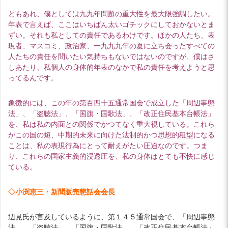
ともあれ、僕としては九九年問題の重大性を最大限強調したい。
年表で言えば、ここはいちばん太いゴチックにしておかないとま
ずい。それも私としての責任であるわけです。ほかの人たち、表
現者、マスコミ、政治家、一九九九年の夏に立ち会ったすべての
人たちの責任を問いたい気持ちもないではないのですが、僕はさ
しあたり、私個人の身体的年表のなかで私の責任を考えようと思
ってるんです。
象徴的には、この年の第百四十五通常国会で成立した「周辺事態
法」、「盗聴法」、「国旗・国歌法」、「改正住民基本台帳法」
を、私は私の内面との関係でかつてなく重大視している。これら
がこの国の短、中期的未来に向けた法制的かつ思想的租型になる
ことは、私の表現行為にとって耐えがたい圧迫なのです。つま
り、これらの国家主義的浸透圧を、私の身体はとても不快に感じ
ている。
◇小渕恵三・新聞販売懇話会会長
辺見氏が言及しているように、第１４５通常国会で、「周辺事態
法」、「盗聴法」、「国旗・国歌法」、「改正住民基本台帳法」