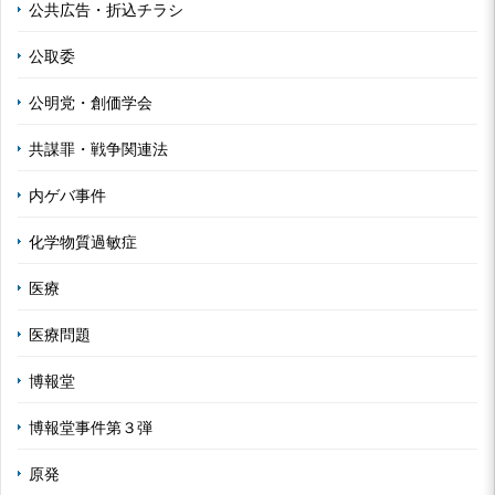
公共広告・折込チラシ
公取委
公明党・創価学会
共謀罪・戦争関連法
内ゲバ事件
化学物質過敏症
医療
医療問題
博報堂
博報堂事件第３弾
原発