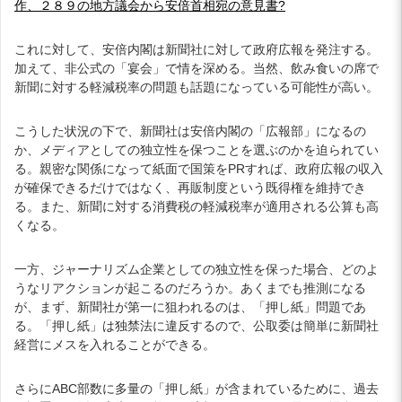
作、２８９の地方議会から安倍首相宛の意見書?
これに対して、安倍内閣は新聞社に対して政府広報を発注する。
加えて、非公式の「宴会」で情を深める。当然、飲み食いの席で
新聞に対する軽減税率の問題も話題になっている可能性が高い。
こうした状況の下で、新聞社は安倍内閣の「広報部」になるの
か、メディアとしての独立性を保つことを選ぶのかを迫られてい
る。親密な関係になって紙面で国策をPRすれば、政府広報の収入
が確保できるだけではなく、再販制度という既得権を維持でき
る。また、新聞に対する消費税の軽減税率が適用される公算も高
くなる。
一方、ジャーナリズム企業としての独立性を保った場合、どのよ
うなリアクションが起こるのだろうか。あくまでも推測になる
が、まず、新聞社が第一に狙われるのは、「押し紙」問題であ
る。「押し紙」は独禁法に違反するので、公取委は簡単に新聞社
経営にメスを入れることができる。
さらにABC部数に多量の「押し紙」が含まれているために、過去