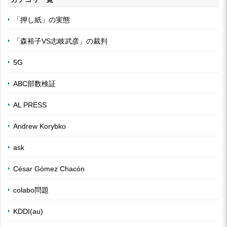
「押し紙」の実態
「森裕子VS志岐武彦」の裁判
5G
ABC部数検証
AL PRESS
Andrew Korybko
ask
César Gómez Chacón
colabo問題
KDDI(au)