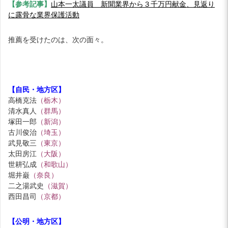
【参考記事】
山本一太議員 新聞業界から３千万円献金、見返り
に露骨な業界保護活動
推薦を受けたのは、次の面々。
【自民・地方区】
高橋克法
（栃木）
清水真人
（群馬）
塚田一郎
（新潟）
古川俊治
（埼玉）
武見敬三
（東京）
太田房江
（大阪）
世耕弘成
（和歌山）
堀井巌
（奈良）
二之湯武史
（滋賀）
西田昌司
（京都）
【公明・地方区】