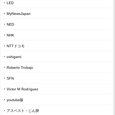
LED
MyNewsJapan
NED
NHK
NTTドコモ
oshigami
Roberto Trobajo
SFN
Víctor M Rodríguez
youtube版
アスベスト・じん肺