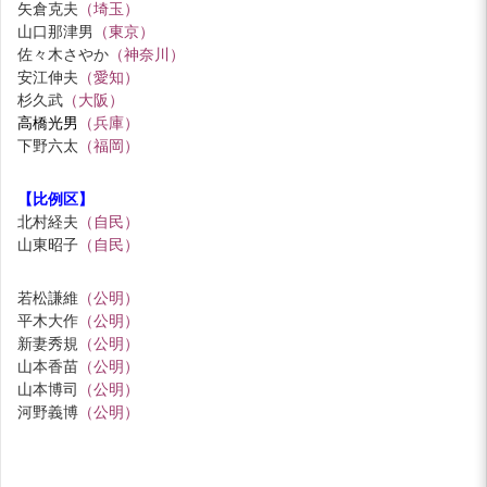
矢倉克夫
（埼玉）
山口那津男
（東京）
佐々木さやか
（神奈川）
安江伸夫
（愛知）
杉久武
（大阪）
高橋光男
（兵庫）
下野六太
（福岡）
【比例区】
北村経夫
（自民）
山東昭子
（自民）
若松謙維
（公明）
平木大作
（公明）
新妻秀規
（公明）
山本香苗
（公明）
山本博司
（公明）
河野義博
（公明）