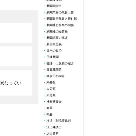
新聞奨学生
新聞業界の政界工作
新聞発行部数と押し紙
新聞社と警察の関係
新聞社の経営難
新聞紙面の批評
新自由主義
日本の政治
日経新聞
書評・出版物の紹介
最高裁問題
朝霞市の問題
異なってい
未分類
未分類
未分類
検察審査会
楽天
概要
横浜・副流煙裁判
江上弁護士
沢田資料