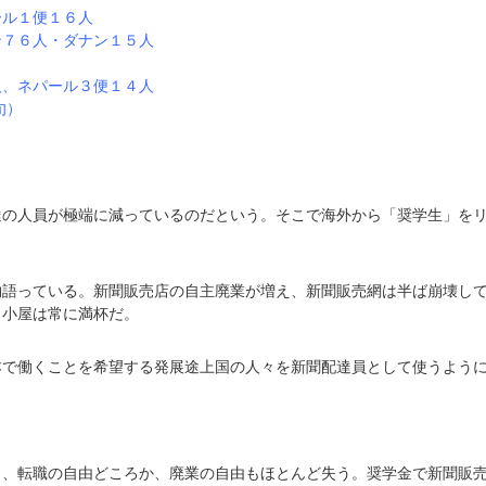
ール１便１６人
ン７６人・ダナン１５人
人、ネパール３便１４人
旬）
達の人員が極端に減っているのだという。そこで海外から「奨学生」を
物語っている。新聞販売店の自主廃業が増え、新聞販売網は半ば崩壊し
」小屋は常に満杯だ。
本で働くことを希望する発展途上国の人々を新聞配達員として使うよう
り、転職の自由どころか、廃業の自由もほとんど失う。奨学金で新聞販