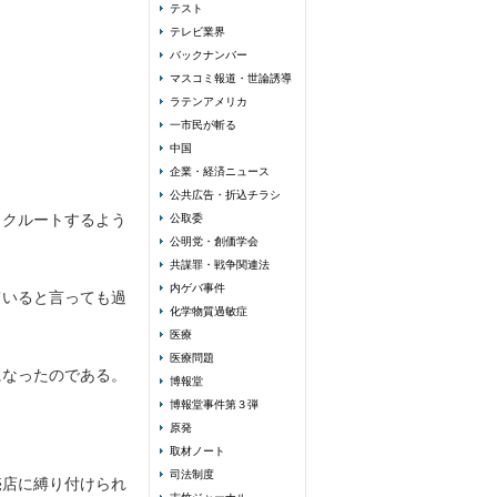
テスト
テレビ業界
バックナンバー
マスコミ報道・世論誘導
ラテンアメリカ
一市民が斬る
中国
企業・経済ニュース
公共広告・折込チラシ
リクルートするよう
公取委
公明党・創価学会
共謀罪・戦争関連法
内ゲバ事件
ていると言っても過
化学物質過敏症
医療
医療問題
になったのである。
博報堂
博報堂事件第３弾
原発
取材ノート
司法制度
売店に縛り付けられ