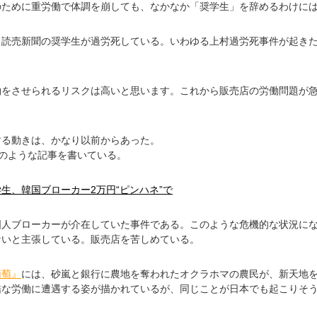
のために重労働で体調を崩しても、なかなか「奨学生」を辞めるわけに
、読売新聞の奨学生が過労死している。いわゆる上村過労死事件が起き
働をさせられるリスクは高いと思います。これから販売店の労働問題が
する動きは、かなり以前からあった。
に次のような記事を書いている。
生、韓国ブローカー2万円“ピンハネ”で
国人ブローカーが介在していた事件である。このような危機的な状況に
ないと主張している。販売店を苦しめている。
葡萄』
には、砂嵐と銀行に農地を奪われたオクラホマの農民が、新天地
酷な労働に遭遇する姿が描かれているが、同じことが日本でも起こりそ