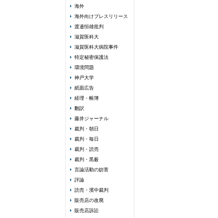
海外
海外向けプレスリリース
渡邉恒雄批判
滋賀医科大
滋賀医科大病院事件
特定秘密保護法
環境問題
神戸大学
紙面広告
経理・帳簿
翻訳
藤井ジャーナル
裁判・朝日
裁判・毎日
裁判・読売
裁判・黒薮
言論活動の妨害
評論
読売・濱中裁判
販売店の改廃
販売店訴訟