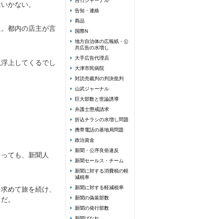
吉竹ジャーナル
はいかない。
告知・連絡
商品
た。都内の店主が言
国際N
地方自治体の広報紙・公
共広告の水増し
大手広告代理店
急浮上してくるでし
大津市民病院
対読売裁判の判決批判
山武ジャーナル
巨大部数と世論誘導
弁護士懲戒請求
折込チラシの水増し問題
携帯電話の基地局問題
政治資金
新聞・公序良俗違反
なっても、新聞人
新聞セールス・チーム
新聞に対する消費税の軽
減税率
新聞に対する軽減税率
を求めて旅を続け、
新聞の偽装部数
うだ。
新聞の発行部数
新聞ばなれ