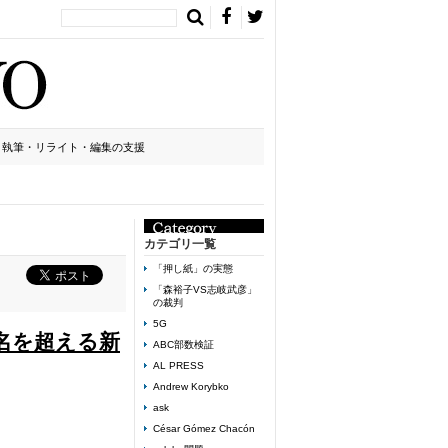
執筆・リライト・編集の支援
カテゴリ一覧
「押し紙」の実態
「森裕子VS志岐武彦」
の裁判
5G
名を超える新
ABC部数検証
AL PRESS
Andrew Korybko
ask
César Gómez Chacón