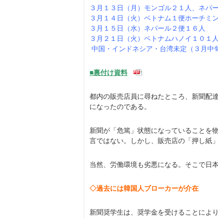
３月１３日（月）モンゴル２１人、ネパ
３月１４日（火）ベトナム１便ホーチミ
３月１５日（水）ネパール２便１６人
３月２１日（火）ベトナムハノイ１０１
中国・インドネシア・台湾未定（３月中
■裏付け資料
都内の販売店員に尋ねたところ、新聞配
になったのである。
新聞が「危篤」状態になっていることを
言ではない。しかし、販売店の「押し紙
当然、労働環境も劣悪になる。そこで日
◇過去には韓国人ブローカーが介在
新聞奨学生は、奨学金を受けることによ