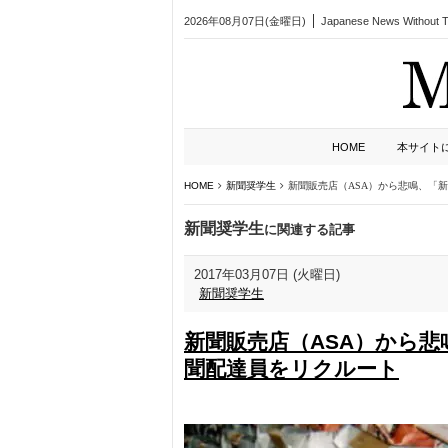
2026年08月07日(金曜日)
Japanese News Without Ta
HOME
本サイト
HOME
新聞奨学生
新聞販売店（ASA）から悲鳴、「
新聞奨学生
に関連する記事
2017年03月07日 (火曜日)
新聞奨学生
新聞販売店（ASA）から
聞配達員をリクルート