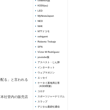
colabo問題
KDDI(au)
LED
MyNewsJapan
NED
NHK
NTTドコモ
oshigami
Roberto Trobajo
SFN
Víctor M Rodríguez
youtube版
アスベスト・じん肺
インターネット
ウェブマガジン
エッセイ
が配る」と言われる
ケータイ基地局公害
（KDDI関連）
コロナ
京本社管内の販売店
スポーツジャーナリズム
スラップ
デジタル鹿砦社通信