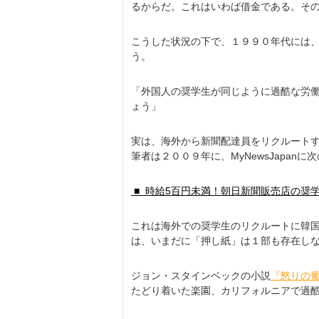
るからだ。これはいわば借金である。そ
こうした状況の下で、１９９０年代には
う。
「外国人の奨学生が同じように過酷な労
ょう」
実は、海外から新聞配達員をリクルート
筆者は２００９年に、MyNewsJapan
■ 時給5百円未満！朝日新聞販売店の奨学
これは海外での奨学生のリクルートに韓
は、いまだに「押し紙」は１部も存在し
ジョン・スタインベックの小説
『怒りの
たどり着いた楽園、カリフォルニアで過