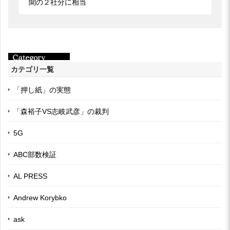
聞の２社分に相当
カテゴリ一覧
「押し紙」の実態
「森裕子VS志岐武彦」の裁判
5G
ABC部数検証
AL PRESS
Andrew Korybko
ask