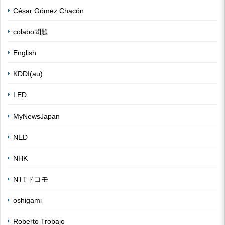
César Gómez Chacón
colabo問題
English
KDDI(au)
LED
MyNewsJapan
NED
NHK
NTTドコモ
oshigami
Roberto Trobajo