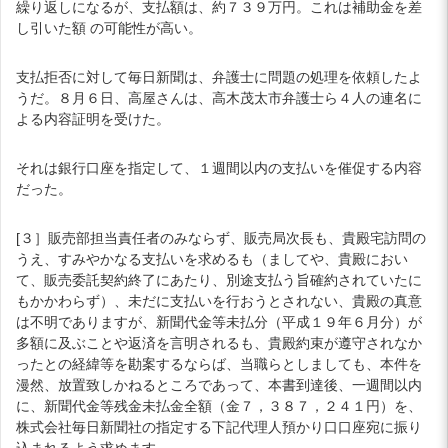
繰り返しになるが、支払額は、約７３９万円。これは補助金を差
し引いた額 の可能性が高い。
支払拒否に対して毎日新聞は、弁護士に問題の処理を依頼したよ
うだ。８月６日、高屋さんは、高木茂太市弁護士ら４人の連名に
よる内容証明を受けた。
それは銀行口座を指定して、１週間以内の支払いを催促する内容
だった。
[３］販売部担当責任者のみならず、販売局次長も、貴殿宅訪問の
うえ、すみやかなる支払いを求めるも（ましてや、貴殿におい
て、販売委託契約終了にあたり、別途支払う旨確約されていたに
もかかわらず）、未だに支払いを行おうとされない、貴殿の真意
は不明でありますが、新聞代金等未払分（平成１９年６月分）が
多額に及ぶことや返済を言明されるも、貴殿約束が遵守されなか
ったとの経緯等を勘案するならば、当職らとしましても、本件を
漫然、放置致しかねるところであって、本書到達後、一週間以内
に、新聞代金等残金未払金全額（金７，３８７，２４１円）を、
株式会社毎日新聞社の指定する下記代理人預かり口口座宛に振り
込まれるよう求めます。