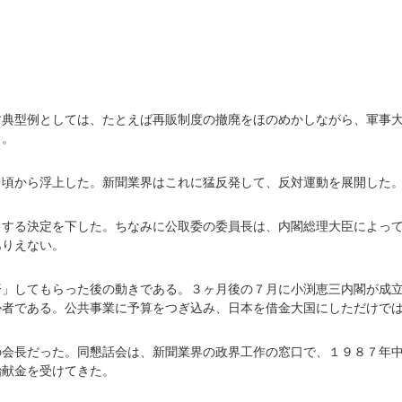
す典型例としては、たとえば再販制度の撤廃をほのめかしながら、軍事
る。
中頃から浮上した。新聞業界はこれに猛反発して、反対運動を展開した
りする決定を下した。ちなみに公取委の委員長は、内閣総理大臣によっ
ありえない。
済」してもらった後の動きである。３ヶ月後の７月に小渕恵三内閣が成
か者である。公共事業に予算をつぎ込み、日本を借金大国にしただけで
の会長だった。同懇話会は、新聞業界の政界工作の窓口で、１９８７年
治献金を受けてきた。