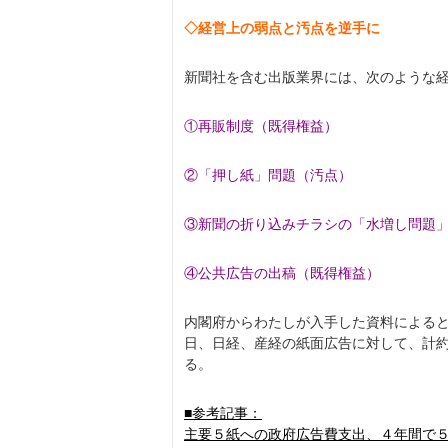
◇経営上の弱点と汚点を逆手に
新聞社を含む出版業界には、次のような
①再販制度（既得権益）
②「押し紙」問題（汚点）
③新聞の折り込みチラシの「水増し問題
④公共広告の出稿（既得権益）
内閣府からわたしが入手した資料による
日、日経、産経の紙面広告に対して、計
る。
■参考記事：
主要５紙への政府広告費支出、４年間で