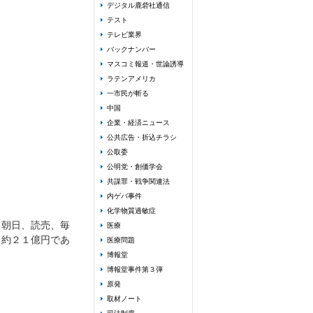
デジタル鹿砦社通信
テスト
テレビ業界
バックナンバー
マスコミ報道・世論誘導
ラテンアメリカ
一市民が斬る
中国
企業・経済ニュース
公共広告・折込チラシ
公取委
公明党・創価学会
共謀罪・戦争関連法
内ゲバ事件
化学物質過敏症
、朝日、読売、毎
医療
る約２１億円であ
医療問題
博報堂
博報堂事件第３弾
原発
取材ノート