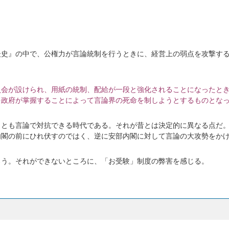
後史』の中で、公権力が言論統制を行うときに、経営上の弱点を攻撃す
員会が設けられ、用紙の統制、配給が一段と強化されることになったと
を政府が掌握することによって言論界の死命を制しようとするものとな
くとも言論で対抗できる時代である。それが昔とは決定的に異なる点だ
内閣の前にひれ伏すのではく、逆に安部内閣に対して言論の大攻勢をか
ろう。それができないところに、「お受験」制度の弊害を感じる。