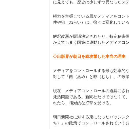
に見えても、歴史は少しずつ異なったス
権力を掌握している層がメディアをコン
件や狙（ねらい）は、徐々に変化してい
解釈改憲が閣議決定されたり、特定秘密
かえてしまう国策に連動したメディアコ
◇出版界が朝日を総攻撃した本当の理由
メディアをコントロールする最も効率的
対して「飴（あめ）と鞭（むち）」の政
現在、メディアコントロールの道具にさ
死活問題である。新聞社だけではなくて
れたら、壊滅的な打撃を受ける。
朝日新聞社に対する束になったバッシン
ち）」の政策でコントロールされていく