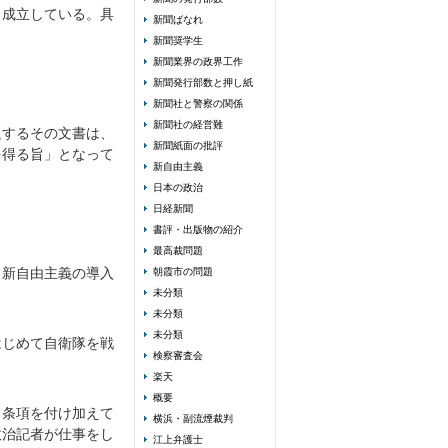
と成立している。具
新聞ばなれ
新聞奨学生
新聞業界の政界工作
新聞発行部数と押し紙
新聞社と警察の関係
新聞社の経営難
題するその文書は、
新聞紙面の批評
を得る旨」となって
新自由主義
日本の政治
日経新聞
書評・出版物の紹介
最高裁問題
＝新自由主義の導入
朝霞市の問題
未分類
未分類
未分類
はじめて自衛隊を戦
検察審査会
楽天
概要
る条項を付け加えて
横浜・副流煙裁判
政治記者が仕事をし
江上弁護士