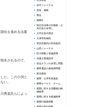
司法制度
吉竹ジャーナル
告知・連絡
商品
国際N
地方自治体の広報紙・公
共広告の水増し
大国化を進める法案
大手広告代理店
大津市民病院
対読売裁判の判決批判
。
山武ジャーナル
巨大部数と世論誘導
弁護士懲戒請求
て指名されるので、
折込チラシの水増し問題
携帯電話の基地局問題
政治資金
立した。この小渕と
新聞・公序良俗違反
はない。
新聞セールス・チーム
新聞に対する消費税の軽
減税率
中川秀直氏らによっ
新聞に対する軽減税率
新聞の偽装部数
新聞の発行部数