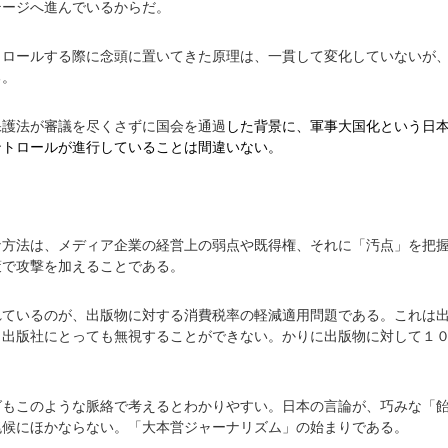
テージへ進んでいるからだ。
トロールする際に念頭に置いてきた原理は、一貫して変化していないが
る。
保護法が審議を尽くさずに国会を通過
した背景に、軍事大国化という日
ントロールが進行していることは間違いない。
な方法は、メディア企業の経営上の弱点や既得権、それに「汚点」を把
策で攻撃を加えることである。
れているのが、出版物に対する消費税率の軽減適用問題である。これは
、出版社にとっても無視することができない。かりに出版物に対して１
グもこのような脈絡で考えるとわかりやすい。日本の言論が、巧みな「
兆候にほかならない。「大本営ジャーナリズム」の始まりである。