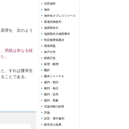
沢田資料
海外
海外向けプレスリリース
渡邉恒雄批判
滋賀医科大
る原理を、次のよう
滋賀医科大病院事件
特定秘密保護法
環境問題
き、用紙は単なる経
神戸大学
った。
紙面広告
経理・帳簿
。と、すれば優等生
翻訳
けることである。
藤井ジャーナル
裁判・朝日
裁判・毎日
裁判・読売
裁判・黒薮
言論活動の妨害
評論
読売・濱中裁判
販売店の改廃