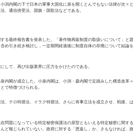
、小渕内閣の下で日本の軍事大国化に扉を開くとんでもない法律が次々
帳法、通信傍受法、国旗・国歌法などである。
関する最終報告書を発表した。「著作物再販制度の取扱いについて」と
も含め引き続き検討し，一定期間経過後に制度自体の存廃について結論
態にして、再び出版業界に圧力をかけたのである。
小泉内閣が成立した。小泉内閣は、小渕・森内閣で足踏みした構造改革
ことで特徴づけられる。
態法、テロ特措法、イラク特措法、さらに有事立法を成立させ、戦後、
現在問題になっている特定秘密保護法の原型ともいえる特定秘密に関す
とんど報じられていない。政府に対する「恩返し」か、さもなければ、