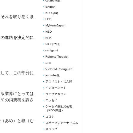
colabo問題
English
KDDI(au)
、それを取り巻く条
LED
MyNewsJapan
NED
本の進路を決定的に
NHK
NTTドコモ
oshigami
Roberto Trobajo
SFN
Víctor M Rodríguez
握して、この部分に
youtube版
アスベスト・じん肺
インターネット
出版業界にとっては
ウェブマガジン
０％の消費税を課さ
エッセイ
ケータイ基地局公害
（KDDI関連）
コロナ
飴（あめ）と鞭（む
スポーツジャーナリズム
スラップ