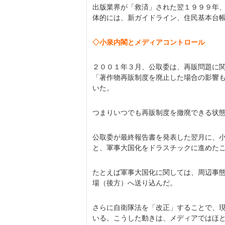
出版業界が「救済」された翌１９９９年
体的には、新ガイドライン、住民基本台
◇小泉内閣とメディアコントロール
２００１年３月、公取委は、再販問題に
「著作物再販制度を廃止した場合の影響
いた。
つまりいつでも再販制度を撤廃できる状
公取委が最終報告書を発表した翌月に、
と、軍事大国化をドラスチックに進めた
たとえば軍事大国化に関しては、周辺事
場（後方）へ送り込んだ。
さらに自衛隊法を「改正」することで、
いる。こうした動きは、メディアではほ