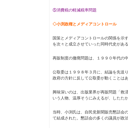
⑤消費税の軽減税率問題
◇小渕政権とメディアコントロール
国策とメディアコントロールの関係を示
を次々と成立させていった同時代史があ
再販制度の撤廃問題は、１９９０年代の
公取委は１９９８年３月に、結論を先送
政府の方針に反して公取委が動くことは
興味深いのは、出版業界が再販問題「救
いう人物、温厚そうにみえるが、したた
当時、小渕氏は、自民党新聞販売懇話会
て結成された。懇話会の多くの議員が政