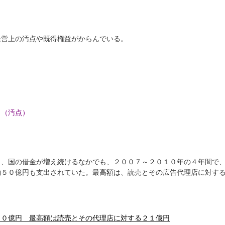
経営上の汚点や既得権益がからんでいる。
」（汚点）
と、国の借金が増え続けるなかでも、２００７～２０１０年の４年間で
約５０億円も支出されていた。最高額は、読売とその広告代理店に対す
５０億円 最高額は読売とその代理店に対する２１億円