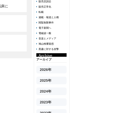
販売店訴訟
温床に
販売正常化
転載
連載・報道と人権
閲覧制限事件
電子新聞へ
電磁波一般
音楽とメディア
鳩山検審疑惑
黒書に対する攻撃
アーカイブ
2026年
2025年
2024年
2023年