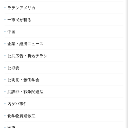
ラテンアメリカ
一市民が斬る
中国
企業・経済ニュース
公共広告・折込チラシ
公取委
公明党・創価学会
共謀罪・戦争関連法
内ゲバ事件
化学物質過敏症
医療