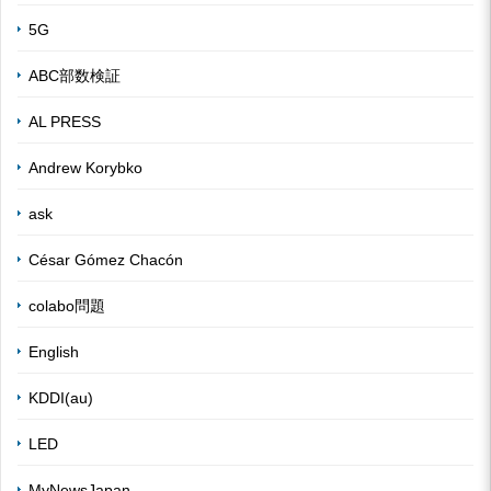
5G
ABC部数検証
AL PRESS
Andrew Korybko
ask
César Gómez Chacón
colabo問題
English
KDDI(au)
LED
MyNewsJapan