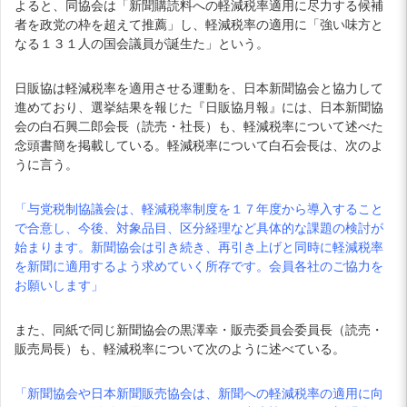
よると、同協会は「新聞購読料への軽減税率適用に尽力する候補
者を政党の枠を超えて推薦」し、軽減税率の適用に「強い味方と
なる１３１人の国会議員が誕生た」という。
日販協は軽減税率を適用させる運動を、日本新聞協会と協力して
進めており、選挙結果を報じた『日販協月報』には、日本新聞協
会の白石興二郎会長（読売・社長）も、軽減税率について述べた
念頭書簡を掲載している。軽減税率について白石会長は、次のよ
うに言う。
「与党税制協議会は、軽減税率制度を１７年度から導入すること
で合意し、今後、対象品目、区分経理など具体的な課題の検討が
始まります。新聞協会は引き続き、再引き上げと同時に軽減税率
を新聞に適用するよう求めていく所存です。会員各社のご協力を
お願いします」
また、同紙で同じ新聞協会の黒澤幸・販売委員会委員長（読売・
販売局長）も、軽減税率について次のように述べている。
「新聞協会や日本新聞販売協会は、新聞への軽減税率の適用に向