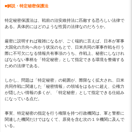
■解説・特定秘密保護法
特定秘密保護法は、戦前の治安維持法に匹敵する恐ろしい法律で
ある。具体的にはどのような性質の法律なのだろうか。
厳密に説明すれば複雑になるが、ごく端的に言えば、日本が軍事
大国化の方向へ向かう状況のもとで、日米共同の軍事作戦を行う
際に不可欠になる情報共有事項のうち、作戦上、秘密にしなけれ
ばならない事柄を「特定秘密」として指定できる環境を整備する
ための法律である。
しかし、問題は「特定秘密」の範囲が、際限なく拡大され、日米
共同作戦に関連した「秘密情報」の領域をはるかに超え、公権力
が隠したい情報の多くが、「特定秘密」として指定できる仕組み
になっている点だ。
事実、特定秘密の指定を行う権限を持つ行政機関は、軍と警察に
関連した機関だけではなくて、原発を含む次の１９機関に及んで
いる。