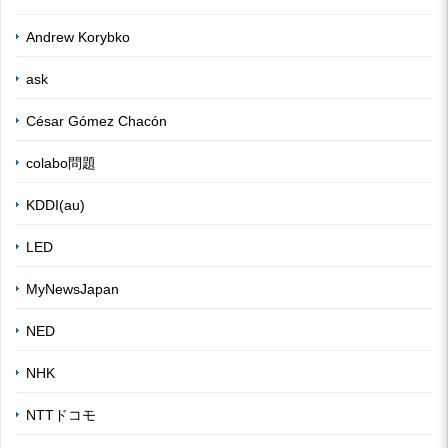
Andrew Korybko
ask
César Gómez Chacón
colabo問題
KDDI(au)
LED
MyNewsJapan
NED
NHK
NTTドコモ