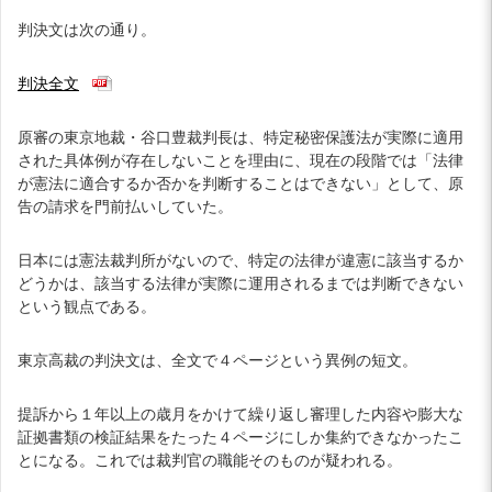
判決文は次の通り。
判決全文
原審の東京地裁・谷口豊裁判長は、特定秘密保護法が実際に適用
された具体例が存在しないことを理由に、現在の段階では「法律
が憲法に適合するか否かを判断することはできない」として、原
告の請求を門前払いしていた。
日本には憲法裁判所がないので、特定の法律が違憲に該当するか
どうかは、該当する法律が実際に運用されるまでは判断できない
という観点である。
東京高裁の判決文は、全文で４ページという異例の短文。
提訴から１年以上の歳月をかけて繰り返し審理した内容や膨大な
証拠書類の検証結果をたった４ページにしか集約できなかったこ
とになる。これでは裁判官の職能そのものが疑われる。