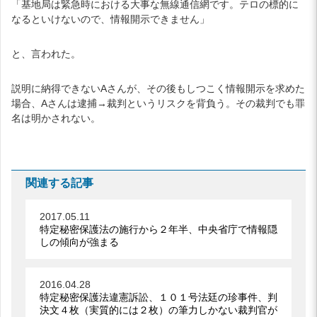
「基地局は緊急時における大事な無線通信網です。テロの標的に
なるといけないので、情報開示できません」
と、言われた。
説明に納得できないAさんが、その後もしつこく情報開示を求めた
場合、Aさんは逮捕→裁判というリスクを背負う。その裁判でも罪
名は明かされない。
関連する記事
2017.05.11
特定秘密保護法の施行から２年半、中央省庁で情報隠
しの傾向が強まる
2016.04.28
特定秘密保護法違憲訴訟、１０１号法廷の珍事件、判
決文４枚（実質的には２枚）の筆力しかない裁判官が