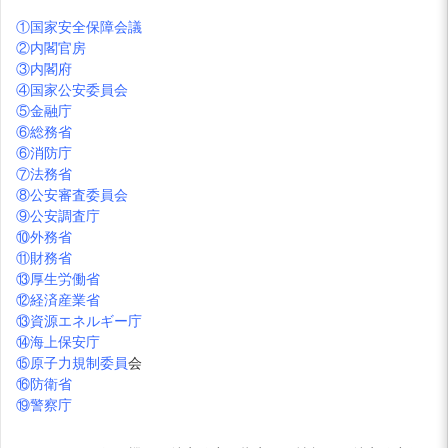
①国家安全保障会議
②内閣官房
③内閣府
④国家公安委員会
⑤金融庁
⑥総務省
⑥消防庁
⑦法務省
⑧公安審査委員会
⑨公安調査庁
⑩外務省
⑪財務省
⑬厚生労働省
⑫経済産業省
⑬資源エネルギー庁
⑭海上保安庁
⑮原子力規制委員
会
⑯防衛省
⑲警察庁