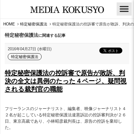
HOME
特定秘密保護法
特定秘密保護法の控訴審で原告が敗訴、判決の
特定秘密保護法
に関連する記事
2016年04月27日 (水曜日)
特定秘密保護法
特定秘密保護法の控訴審で原告が敗訴、判
決の全文は異例のたった４ページ、疑問視
される裁判官の職能
フリーランスのジャーナリスト、編集者、映像ジャーナリスト４
２名が起こしている特定秘密保護法違憲訴訟の控訴審判決が２６
日、東京高裁であり、小林昭彦裁判長は、原告の控訴を棄却し
た。