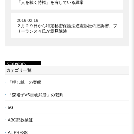
「人を裁く特権」を有している異常
2016.02.16
２月２９日から特定秘密保護法違憲訴訟の控訴審、フ
リーランス４氏が意見陳述
カテゴリ一覧
「押し紙」の実態
「森裕子VS志岐武彦」の裁判
5G
ABC部数検証
AL PRESS