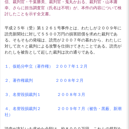
信、裁判官・千葉勝美、裁判官・鬼丸かおる、裁判官・山本庸
幸、さらに担当調査官（氏名は不明）が、本件の内容について検
討したことを示す全文書。
平成２５年（受）第１２６１号事件とは、わたしが２００９年に
読売新聞社に対して５５００万円の損害賠償を求めた裁判であ
る。そもそもの発端は、読売が２００７年の暮れから、わたしに
対して次々と裁判による攻撃を仕掛けてきたことである。読売が
わたしを被告として起した裁判は次の通りである。
１、仮処分申立（著作権） ２００７年１２月
２、著作権裁判 ２００８年２月
３、名誉毀損裁判１ ２００８年３月
４、名誉毀損裁判２ ２００９年７月（被告・黒薮、新潮
社）
読売が支払いを求めた金額は、約８０００万円。これらの裁判を