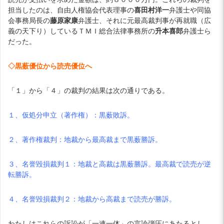
担当したのは、自由人権協会代表理事の
喜田村洋一
弁護士や同協
会事務局長の
藤原家康
弁護士、それに元最高裁判事が再就職（広
義の天下り）しているＴＭＩ総合法律事務所の
升本喜郎
弁護士ら
だった。
◇黒薮優位から読売優位へ
「１」から「４」の裁判の結果は次の通りである。
１、仮処分申立（著作権）：黒薮敗訴。
２、著作権裁判：地裁から最高裁まで黒薮勝訴。
３、名誉毀損裁判１：地裁と高裁は黒薮勝訴。最高裁で読売が逆
転勝訴。
４、名誉毀損裁判２：地裁から高裁まで読売が勝訴。
わたしはこれらの訴訟が「一連一体」の言論弾圧にあたるとし