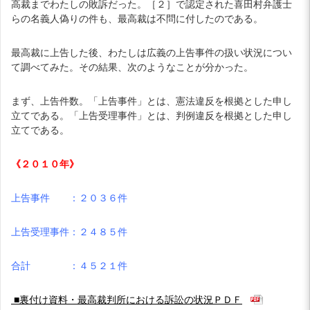
高裁までわたしの敗訴だった。［２］で認定された喜田村弁護士
らの名義人偽りの件も、最高裁は不問に付したのである。
最高裁に上告した後、わたしは広義の上告事件の扱い状況につい
て調べてみた。その結果、次のようなことが分かった。
まず、上告件数。「上告事件」とは、憲法違反を根拠とした申し
立てである。「上告受理事件」とは、判例違反を根拠とした申し
立てである。
《２０１０年》
上告事件 ：２０３６件
上告受理事件：２４８５件
合計 ：４５２１件
■裏付け資料・最高裁判所における訴訟の状況ＰＤＦ