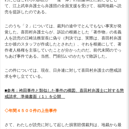
て、江上武幸弁護士ら弁護団の全面支援を受けて、福岡地裁へ読
売を提訴したのである。
このうち「２」については、裁判の途中でとんでもない事実が発
覚した。喜田村弁護士らが、訴訟の根拠とした「著作物」の名義
人を読売の江崎法務室長に偽り（判決では、実際は、喜田村弁護
士か彼のスタッフが作成したとされた）、それを根拠にして、著
作者人格権を主張していたことが分かったのだ。前代未聞のでっ
ちあげ事件である。当然、門前払いのかたちで敗訴した。
この件については、現在、日弁連に対して喜田村弁護士の懲戒請
求を申し立てている。
■参考：袴田事件と類似した事件の構図、喜田村弁護士に対する懲
戒請求、準備書面（１）を公開
◇年間４５００件の上告事件
さて、わたしが読売に対して起した損害賠償裁判は、地裁から最