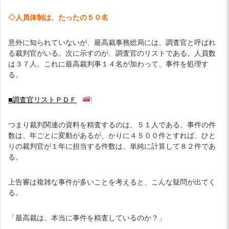
◇人員体制は、たったの５０名
意外に知られていないが、最高裁事務総局には、調査官と呼ばれ
る裁判官がいる。次に示すのが、調査官のリストである。人員数
は３７人。これに最高裁判事１４名が加わって、事件を処理す
る。
■調査官リストＰＤＦ
つまり裁判関連の資料を精査するのは、５１人である。事件の件
数は、年ごとに変動があるが、かりに４５００件とすれば、ひと
りの裁判官が１年に担当する件数は、単純に計算して８２件であ
る。
上告審は複雑な事件が多いことを考えると、こんな疑問が出てく
る。
「最高裁は、本当に事件を精査しているのか？」