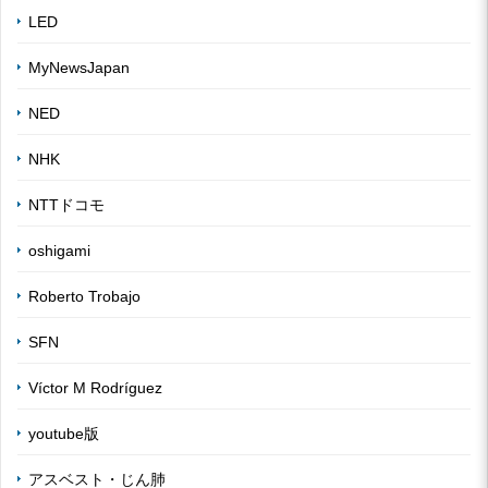
LED
MyNewsJapan
NED
NHK
NTTドコモ
oshigami
Roberto Trobajo
SFN
Víctor M Rodríguez
youtube版
アスベスト・じん肺