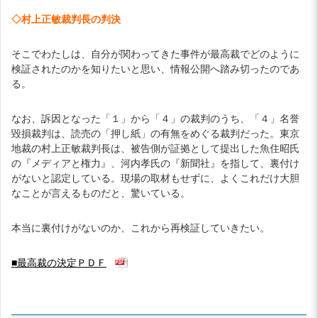
◇村上正敏裁判長の判決
そこでわたしは、自分が関わってきた事件が最高裁でどのように
検証されたのかを知りたいと思い、情報公開へ踏み切ったのであ
る。
なお、訴因となった「１」から「４」の裁判のうち、「４」名誉
毀損裁判は、読売の「押し紙」の有無をめぐる裁判だった。東京
地裁の村上正敏裁判長は、被告側が証拠として提出した魚住昭氏
の『メディアと権力』、河内孝氏の『新聞社』を指して、裏付け
がないと認定している。現場の取材もせずに、よくこれだけ大胆
なことが言えるものだと、驚いている。
本当に裏付けがないのか、これから再検証していきたい。
■最高裁の決定ＰＤＦ