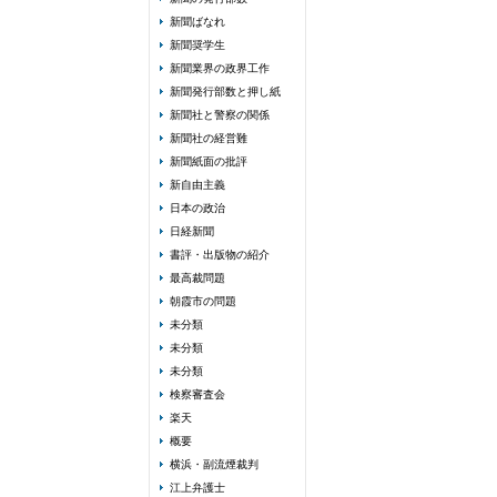
新聞ばなれ
新聞奨学生
新聞業界の政界工作
新聞発行部数と押し紙
新聞社と警察の関係
新聞社の経営難
新聞紙面の批評
新自由主義
日本の政治
日経新聞
書評・出版物の紹介
最高裁問題
朝霞市の問題
未分類
未分類
未分類
検察審査会
楽天
概要
横浜・副流煙裁判
江上弁護士