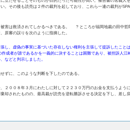
廷に立たせることそのものが目的だった可能性が高い。催告書の名義人
い。その後も読売は２件の裁判を起しており、これら一連の裁判がSPA
被害は救済されてしかるべきである。 ? ところが福岡地裁の田中哲
は、原審の誤りを次のように指摘した。
主張し、虚偽の事実に基づいた存在しない権利を主張して提訴したこと
の作成者が誰であるかを一義的に決することは困難であり、被控訴人江
い、などと判示しました。
施せずに、このような判断を下したのである。
後、２００８年３月にわたしに対して２２３０万円のお金を支払うよう
が棄却されたものの、最高裁が読売を逆転勝訴させる決定を下し、差し