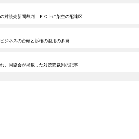
の対読売新聞裁判、ＰＣ上に架空の配達区
ビジネスの台頭と訴権の濫用の多発
れ、同協会が掲載した対読売裁判の記事