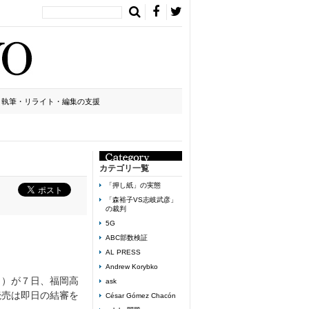
執筆・リライト・編集の支援
カテゴリ一覧
「押し紙」の実態
「森裕子VS志岐武彦」
の裁判
5G
ABC部数検証
AL PRESS
Andrew Korybko
目）が７日、福岡高
ask
読売は即日の結審を
César Gómez Chacón