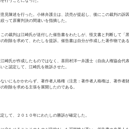
問を行うことになった。
が意見陳述を行った。小林弁護士は、読売が提起し、後にこの裁判の訴
に絞って原審判決の間違いを指摘した。
、この裁判は江崎氏が送付した催告書をわたしが、怪文書と判断して「
書の削除を求めて、わたしを提訴。催告書は自分が作成した著作物であ
。
は江崎氏が作成したものではなく、喜田村洋一弁護士（自由人権協会代
高いと認定して、江崎氏を敗訴させた。
いないにもかかわらず、著作者人格権（注意：著作者人格権は、著作者
書の削除を求める主張を展開したのである。
認定して、２０１０年にわたしの勝訴が確定した。