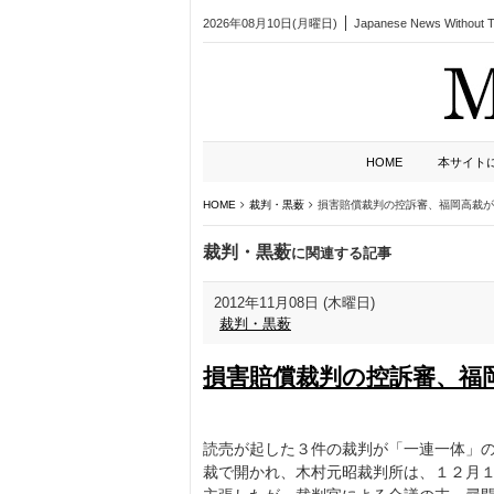
2026年08月10日(月曜日)
Japanese News Without Ta
HOME
本サイト
HOME
裁判・黒薮
損害賠償裁判の控訴審、福岡高裁が
裁判・黒薮
に関連する記事
2012年11月08日 (木曜日)
裁判・黒薮
損害賠償裁判の控訴審、福
読売が起した３件の裁判が「一連一体」
裁で開かれ、木村元昭裁判所は、１２月