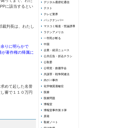
を偽ってまで、わた
デジタル鹿砦社通信
PPに該当するとい
テスト
テレビ業界
バックナンバー
郎裁判長は、わたし
マスコミ報道・世論誘導
ラテンアメリカ
一市民が斬る
中国
は余りに明らかで
企業・経済ニュース
崎が著作権の帰属に
公共広告・折込チラシ
公取委
公明党・創価学会
共謀罪・戦争関連法
内ゲバ事件
に求めて起した名誉
化学物質過敏症
戻し審で１１０万円
医療
医療問題
博報堂
博報堂事件第３弾
原発
取材ノート