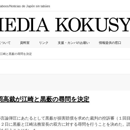
boos/Noticias de Japón sin tabúes
について
資料室
リンク
支援・カンパのお願い
情報提供の窓口
江崎と黒薮の尋問を決定
岡高裁が江崎と黒薮の尋問を決定
の言論弾圧にあたるとして黒薮が損害賠償を求めた裁判の控訴審（１回
１２日に黒薮と江崎法務室長の双方に対する尋問を行うことを決めた。