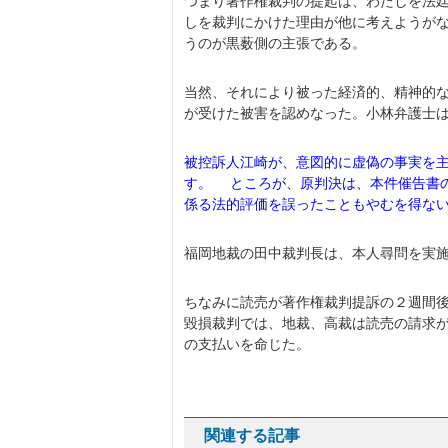
つまり著作権裁判の提起は、わたしを法
しを裁判にかけた理由が他に考えようがな
うのが黒薮側の主張である。
当然、それにより被った経済的、精神的な
が受けた被害を認めなった。小林弁護士
被控訴人江崎が、意図的に虚偽の事実を
す。 ところが、原判決は、本件催告書
係る法的評価を誤ったこともやむを得な
福岡地裁の田中裁判長は、本人尋問を実
ちなみに読売が著作権裁判提訴の２週間
毀損裁判では、地裁、高裁は読売の請求
の支払いを命じた。
関連する記事