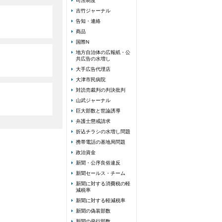
司法制度
吉竹ジャーナル
告知・連絡
商品
国際N
地方自治体の広報紙・公
共広告の水増し
大手広告代理店
大津市民病院
対読売裁判の判決批判
山武ジャーナル
巨大部数と世論誘導
弁護士懲戒請求
折込チラシの水増し問題
携帯電話の基地局問題
政治資金
新聞・公序良俗違反
新聞セールス・チーム
新聞に対する消費税の軽
減税率
新聞に対する軽減税率
新聞の偽装部数
新聞の発行部数