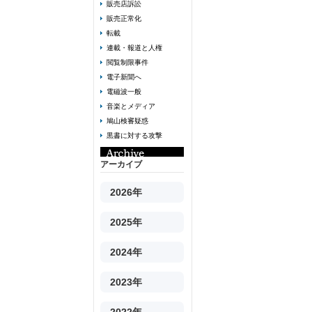
販売店訴訟
販売正常化
転載
連載・報道と人権
閲覧制限事件
電子新聞へ
電磁波一般
音楽とメディア
鳩山検審疑惑
黒書に対する攻撃
アーカイブ
2026年
2025年
2024年
2023年