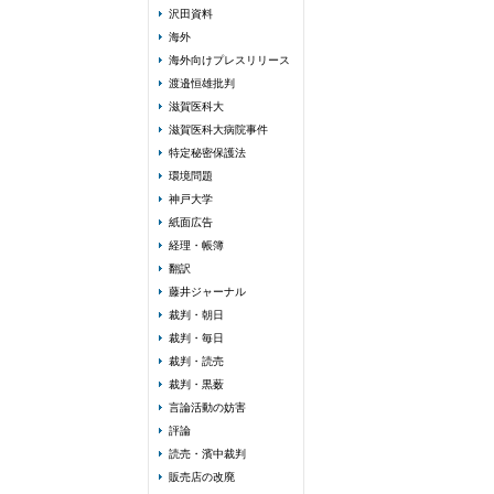
沢田資料
海外
海外向けプレスリリース
渡邉恒雄批判
滋賀医科大
滋賀医科大病院事件
特定秘密保護法
環境問題
神戸大学
紙面広告
経理・帳簿
翻訳
藤井ジャーナル
裁判・朝日
裁判・毎日
裁判・読売
裁判・黒薮
言論活動の妨害
評論
読売・濱中裁判
販売店の改廃