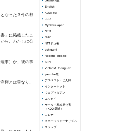
colabo問題
English
KDDI(au)
因となった３件の裁
LED
MyNewsJapan
NED
黒書」に掲載したこ
NHK
るから、わたしに公
NTTドコモ
oshigami
Roberto Trobajo
表理事）か、彼の事
SFN
Víctor M Rodríguez
youtube版
アスベスト・じん肺
財産権とは異なり、
インターネット
ウェブマガジン
エッセイ
ケータイ基地局公害
（KDDI関連）
コロナ
スポーツジャーナリズム
スラップ