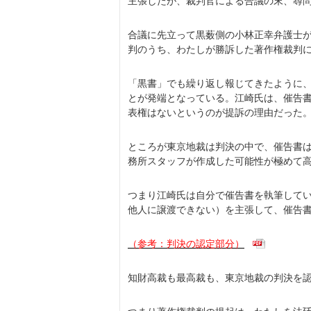
主張したが、裁判官による合議の末、尋
合議に先立って黒薮側の小林正幸弁護士
判のうち、わたしが勝訴した著作権裁判
「黒書」でも繰り返し報じてきたように
とが発端となっている。江崎氏は、催告
表権はないというのが提訴の理由だった
ところが東京地裁は判決の中で、催告書
務所スタッフが作成した可能性が極めて
つまり江崎氏は自分で催告書を執筆して
他人に譲渡できない）を主張して、催告
（参考：判決の認定部分）
知財高裁も最高裁も、東京地裁の判決を