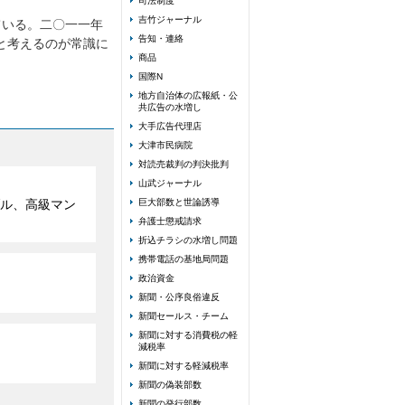
司法制度
吉竹ジャーナル
ている。二〇一一年
告知・連絡
と考えるのが常識に
商品
国際N
地方自治体の広報紙・公
共広告の水増し
大手広告代理店
大津市民病院
対読売裁判の判決批判
山武ジャーナル
ル、高級マン
巨大部数と世論誘導
弁護士懲戒請求
折込チラシの水増し問題
携帯電話の基地局問題
政治資金
新聞・公序良俗違反
新聞セールス・チーム
新聞に対する消費税の軽
減税率
新聞に対する軽減税率
新聞の偽装部数
新聞の発行部数