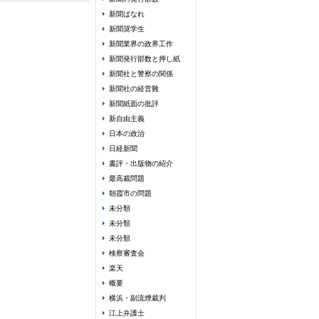
新聞ばなれ
新聞奨学生
新聞業界の政界工作
新聞発行部数と押し紙
新聞社と警察の関係
新聞社の経営難
新聞紙面の批評
新自由主義
日本の政治
日経新聞
書評・出版物の紹介
最高裁問題
朝霞市の問題
未分類
未分類
未分類
検察審査会
楽天
概要
横浜・副流煙裁判
江上弁護士