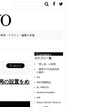
執筆・リライト・編集の支援
カテゴリ一覧
「押し紙」の実態
「森裕子VS志岐武彦」
の裁判
5G
局の設置をめ
ABC部数検証
AL PRESS
Andrew Korybko
ask
César Gómez Chacón