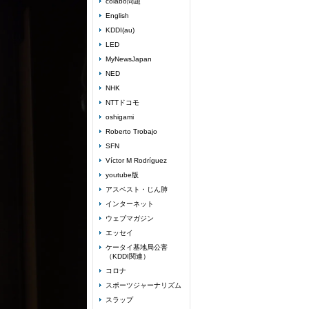
colabo問題
English
KDDI(au)
LED
MyNewsJapan
NED
NHK
NTTドコモ
oshigami
Roberto Trobajo
SFN
Víctor M Rodríguez
youtube版
アスベスト・じん肺
インターネット
ウェブマガジン
エッセイ
ケータイ基地局公害
（KDDI関連）
コロナ
スポーツジャーナリズム
スラップ