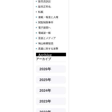
販売店訴訟
販売正常化
転載
連載・報道と人権
閲覧制限事件
電子新聞へ
電磁波一般
音楽とメディア
鳩山検審疑惑
黒書に対する攻撃
アーカイブ
2026年
2025年
2024年
2023年