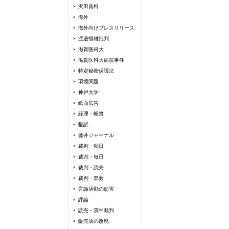
沢田資料
海外
海外向けプレスリリース
渡邉恒雄批判
滋賀医科大
滋賀医科大病院事件
特定秘密保護法
環境問題
神戸大学
紙面広告
経理・帳簿
翻訳
藤井ジャーナル
裁判・朝日
裁判・毎日
裁判・読売
裁判・黒薮
言論活動の妨害
評論
読売・濱中裁判
販売店の改廃