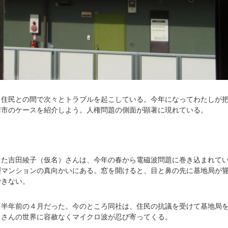
、住民との間で次々とトラブルを起こしている。今年になってわたしが
摩市のケースを紹介しよう。人権問題の側面が顕著に現れている。
った吉田綾子（仮名）さんは、今年の春から電磁波問題に巻き込まれて
層マンションの真向かいにある。窓を開けると、目と鼻の先に基地局が
できない。
、半年前の４月だった。今のところ同社は、住民の抗議を受けて基地局
田さんの世界に容赦なくマイクロ波が忍び寄ってくる。