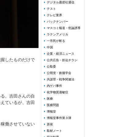
デジタル鹿砦社通信
テスト
テレビ業界
バックナンバー
マスコミ報道・世論誘導
ラテンアメリカ
一市民が斬る
中国
企業・経済ニュース
把握したものだけで
公共広告・折込チラシ
公取委
公明党・創価学会
共謀罪・戦争関連法
内ゲバ事件
化学物質過敏症
いる。吉田さんの自
医療
聳えているが、吉田
医療問題
博報堂
博報堂事件第３弾
を稼働させていない
原発
取材ノート