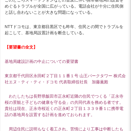
めぐるトラブルが全国に広がっている。電話会社が十分に住民側
と話し合わないことが大きな問題になっている。
NTTドコモは、東京都目黒区でも昨年、住民との間でトラブルを
起こして、基地局設置計画を断念している。
【要望書の全文】
基地局建設計画の中止についての要望書
東京都千代田区永田町２丁目１１番１号 山王パークタワー 株式会
社エヌ・ティ・ティ・ドコモ 代表取締役社長 加藤薫殿
わたしたちは長野県飯田市正永町近隣の住民でつくる「正永寺
桜の景観と子どもの健康を守る会」の共同代表を務める者です。
貴社は現在、正永寺桜近くの正永町２丁目１３３９番１に携帯電
話の基地局を設置する計画を進めておられます。
周辺住民に説明もなく着工され、苦情により工事は中断したも