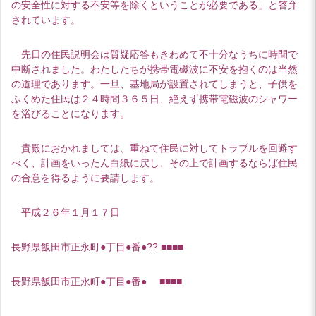
の安全性に対する不安等を除くということが必要である」と答弁
されています。
先日の住民説明会は質疑応答もきわめて不十分なうちに時間で
中断されました。わたしたちが携帯電磁波に不安を抱くのは当然
の道理であります。一旦、基地局が設置されてしまうと、子供を
ふくめた住民は２４時間３６５日、絶えず携帯電磁波のシャワー
を浴びることになります。
貴殿におかれましては、重ねて住民に対してトラブルを回避す
べく、計画をいったん白紙に戻し、その上で計画するならば住民
の合意を得るように要請します。
平成２６年１月１７日
長野県飯田市正永町●丁目●番●?? ■■■■
長野県飯田市正永町●丁目●番● ■■■■