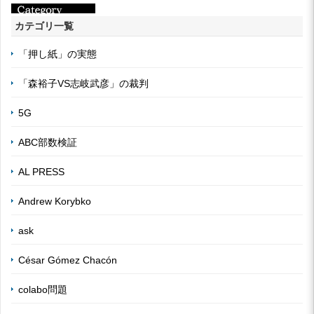
カテゴリ一覧
「押し紙」の実態
「森裕子VS志岐武彦」の裁判
5G
ABC部数検証
AL PRESS
Andrew Korybko
ask
César Gómez Chacón
colabo問題