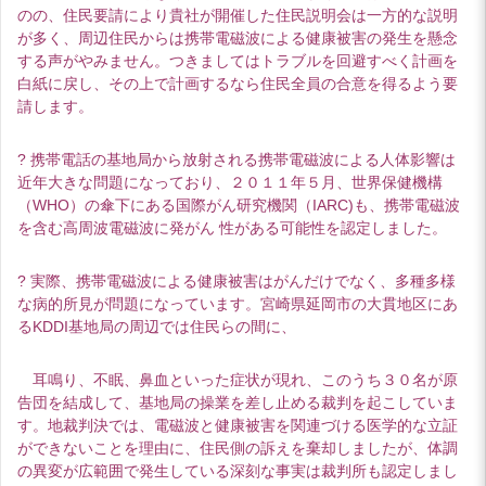
のの、住民要請により貴社が開催した住民説明会は一方的な説明
が多く、周辺住民からは携帯電磁波による健康被害の発生を懸念
する声がやみません。つきましてはトラブルを回避すべく計画を
白紙に戻し、その上で計画するなら住民全員の合意を得るよう要
請します。
? 携帯電話の基地局から放射される携帯電磁波による人体影響は
近年大きな問題になっており、２０１１年５月、世界保健機構
（WHO）の傘下にある国際がん研究機関（IARC)も、携帯電磁波
を含む高周波電磁波に発がん 性がある可能性を認定しました。
? 実際、携帯電磁波による健康被害はがんだけでなく、多種多様
な病的所見が問題になっています。宮崎県延岡市の大貫地区にあ
るKDDI基地局の周辺では住民らの間に、
耳鳴り、不眠、鼻血といった症状が現れ、このうち３０名が原
告団を結成して、基地局の操業を差し止める裁判を起こしていま
す。地裁判決では、電磁波と健康被害を関連づける医学的な立証
ができないことを理由に、住民側の訴えを棄却しましたが、体調
の異変が広範囲で発生している深刻な事実は裁判所も認定しまし