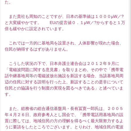
た。
また貴社も周知のことですが、日本の基準値は１０００μW／?
と大変緩やかです。 EUの提言値０．１μW／?からすると１万
倍も緩やかに設定されています。
これでは一方的に基地局を設置され、人体影響が現れた場合、
住民が納得するはずがありません。
こうした状況の下で、日本弁護士連合会は２０１２年９月に
「電磁波問題に関する意見書」を取りまとめ、その中で「携帯電
話中継基地局等の電磁波放出施設を新設する場合、当該基地局周
辺の住民に対する説明を行った上、新設することの是非について
住民との協議を行う制度の実現を図るべきである」と述べていま
す。
また、総務省の総合通信基盤局・長有冨寛一郎氏は、２００５
年４月２６日、政府参考人とし国会で、「携帯電話用基地局の設
置に際しては、地域住民の方の理解を得るべく最大限努力するよ
うに要請をしたところでございます。とりわけ、地域住民の電波