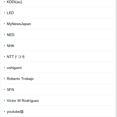
KDDI(au)
LED
MyNewsJapan
NED
NHK
NTTドコモ
oshigami
Roberto Trobajo
SFN
Víctor M Rodríguez
youtube版