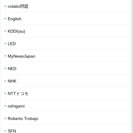
colabo問題
English
KDDI(au)
LED
MyNewsJapan
NED
NHK
NTTドコモ
oshigami
Roberto Trobajo
SFN