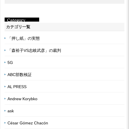
カテゴリ一覧
「押し紙」の実態
「森裕子VS志岐武彦」の裁判
5G
ABC部数検証
AL PRESS
Andrew Korybko
ask
César Gómez Chacón