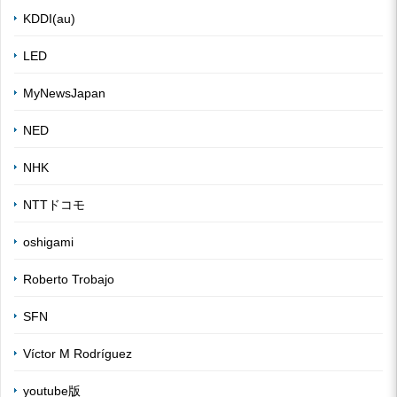
KDDI(au)
LED
MyNewsJapan
NED
NHK
NTTドコモ
oshigami
Roberto Trobajo
SFN
Víctor M Rodríguez
youtube版