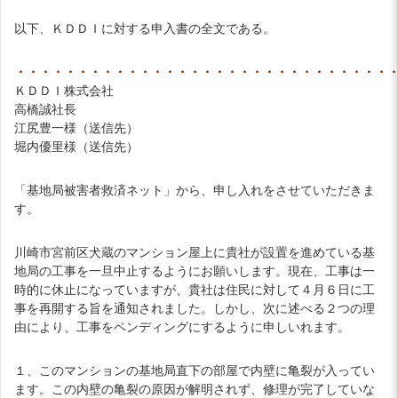
以下、ＫＤＤＩに対する申入書の全文である。
・・・・・・・・・・・・・・・・・・・・・・・・・・・・・・
ＫＤＤＩ株式会社
高橋誠社長
江尻豊一様（送信先）
堀内優里様（送信先）
「基地局被害者救済ネット」から、申し入れをさせていただきま
す。
川崎市宮前区犬蔵のマンション屋上に貴社が設置を進めている基
地局の工事を一旦中止するようにお願いします。現在、工事は一
時的に休止になっていますが、貴社は住民に対して４月６日に工
事を再開する旨を通知されました。しかし、次に述べる２つの理
由により、工事をペンディングにするように申しいれます。
１、このマンションの基地局直下の部屋で内壁に亀裂が入ってい
ます。この内壁の亀裂の原因が解明されず、修理が完了していな