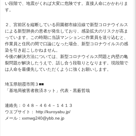
い段階で、地震がくれば大変に危険です。直接人命にかかわりま
す。
２、宮前区を縦断している田園都市線沿線で新型コロナウイルス
による新型肺炎の患者が発生しており、感染拡大のリスクが高ま
っています。この時期に当該マンションに作業員を送り込むと、
作業員と住民の間で口論になった場合、新型コロナウイルスの感
染を引き起こしかねません。
今後の解決方法については、新型コロナウイルス問題と内壁の亀
裂問題が解決したうえで、話し合う段取りとなります。現段階で
は人命を最優先していただくように強くお願いします。
埼玉県朝霞市岡３■■
「基地局被害者救済ネット」代表・黒薮哲哉
連絡先：０４８－４６４－１４１３
ウエブサイト： http://kuroyabu.jp/
メール：xxmwg240@ybb.ne.jp