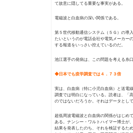
て故意に隠してる重要な事実がある。
電磁波と白血病の深い関係である。
第５世代移動通信システム（５Ｇ）の導
たいというのが電話会社や電気メーカー
する報道をいっさい控えているのだ。
池江選手の発病は、この問題を考える糸
◆日本でも疫学調査では４．７３倍
実は、白血病（特に小児白血病）と送電
調査では明白になっている。読者は、「
のではないだろうか。それはデータとし
超低周波電磁波と白血病の関係がはじめ
ある。ナンシー・ワルトハイマー博士が
結果を発表したのち、それを検証するた