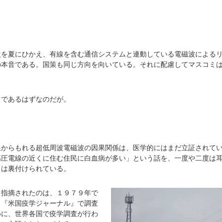
入を夏にひかえ、有線を含む通信システムと連動している電磁波による
の本音である。国策も同じ方向を向いている。それに配慮してマスコミ
口であるはずなのだが。
線からもれる超低周波電磁波の因果関係は、医学的にはまだ立証されて
高圧電線の近くに住む住民に白血病が多い」という話を、一度や二度は
ては裏付けられている。
て指摘されたのは、１９７９年で
、『米国疫学ジャーナル』で調査
めに、世界各国で疫学調査が行わ