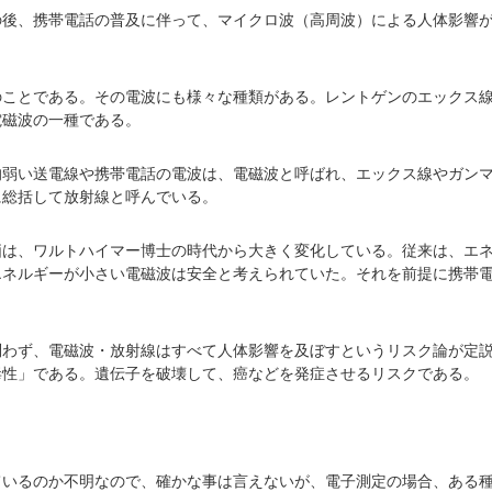
の後、携帯電話の普及に伴って、マイクロ波（高周波）による人体影響
のことである。その電波にも様々な種類がある。レントゲンのエックス
電磁波の一種である。
的弱い送電線や携帯電話の電波は、電磁波と呼ばれ、エックス線やガン
に総括して放射線と呼んでいる。
価は、ワルトハイマー博士の時代から大きく変化している。従来は、エ
エネルギーが小さい電磁波は安全と考えられていた。それを前提に携帯
問わず、電磁波・放射線はすべて人体影響を及ぼすというリスク論が定
毒性」である。遺伝子を破壊して、癌などを発症させるリスクである。
ているのか不明なので、確かな事は言えないが、電子測定の場合、ある