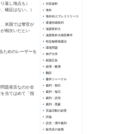
折り返し地点も）
沢田資料
で、確証はない。）
海外
海外向けプレスリリース
渡邉恒雄批判
と、米国では警官が
滋賀医科大
訟が相次いだとい
滋賀医科大病院事件
特定秘密保護法
環境問題
るためのレーザーを
神戸大学
紙面広告
経理・帳簿
翻訳
藤井ジャーナル
裁判・朝日
が問題発言なのか全
裁判・毎日
型を当てはめて「指
裁判・読売
裁判・黒薮
言論活動の妨害
評論
読売・濱中裁判
販売店の改廃