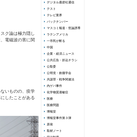
デジタル鹿砦社通信
テスト
テレビ業界
バックナンバー
マスコミ報道・世論誘導
リスク論は極力隠し
ラテンアメリカ
は、電磁波の害に関
一市民が斬る
中国
企業・経済ニュース
公共広告・折込チラシ
公取委
公明党・創価学会
共謀罪・戦争関連法
内ゲバ事件
いないものの、疫学
化学物質過敏症
耳にしたことがある
医療
医療問題
博報堂
博報堂事件第３弾
原発
取材ノート