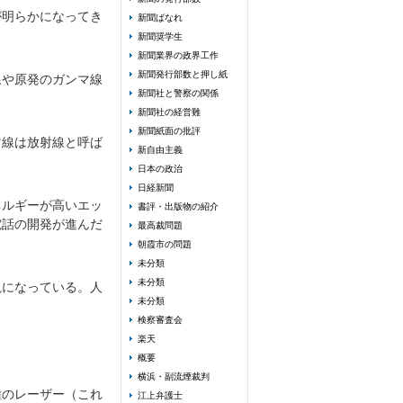
が明らかになってき
新聞ばなれ
新聞奨学生
新聞業界の政界工作
新聞発行部数と押し紙
線や原発のガンマ線
新聞社と警察の関係
新聞社の経営難
新聞紙面の批評
マ線は放射線と呼ば
新自由主義
日本の政治
日経新聞
ネルギーが高いエッ
書評・出版物の紹介
電話の開発が進んだ
最高裁問題
朝霞市の問題
未分類
未分類
説になっている。人
未分類
検察審査会
楽天
概要
横浜・副流煙裁判
種のレーザー（これ
江上弁護士