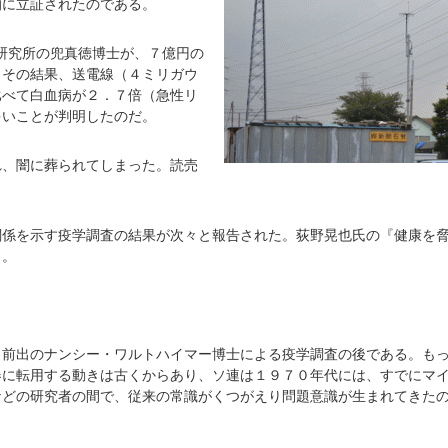
的に立証されたのである。
研究所の兜真徳博士が、７億円の
。その結果、送電線（４ミリガウ
比べて白血病が２．７倍（急性リ
多いことが判明したのだ。
れ、闇に葬られてしまった。読売
関係を示す疫学調査の結果が次々と報告された。荻野晃也氏の『健康を
う。
、前出のナンシー・ワルトハイマー博士による疫学調査の後である。も
器に転用する動きは古くからあり、ソ連は１９７０年代には、すでにマ
などの研究者の間で、従来の常識がくつがえり問題意識が生まれてきた