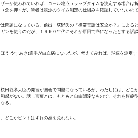
ーザーが使われていれば、ゴール地点（ラップタイムを測定する場合は
。（念を押すが、筆者は競泳のタイム測定の仕組みを確認していないの
では問題になっている。前出・荻野氏の『携帯電話は安全か？』による
ーガンを使うのだが、１９９０年代にそれが原因で癌になったとする訴
ほう やすあき)選手が白血病になったが、考えてみれば、球速を測定す
り桜田義孝大臣の発言が国会で問題になっているが、わたしには、どこ
違和感がない。話し言葉とは、もともと自由闊達なもので、それを模範
くなる。
は、どこかピントはずれの感を免れない。