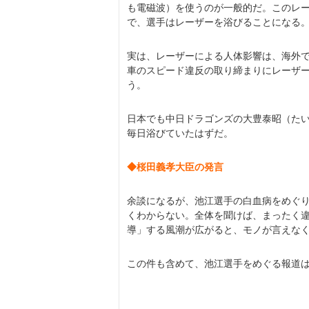
も電磁波）を使うのが一般的だ。このレ
で、選手はレーザーを浴びることになる
実は、レーザーによる人体影響は、海外
車のスピード違反の取り締まりにレーザ
う。
日本でも中日ドラゴンズの大豊泰昭（たい
毎日浴びていたはずだ。
◆桜田義孝大臣の発言
余談になるが、池江選手の白血病をめぐ
くわからない。全体を聞けば、まったく
導」する風潮が広がると、モノが言えな
この件も含めて、池江選手をめぐる報道