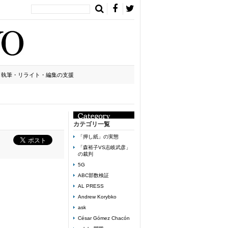
執筆・リライト・編集の支援
カテゴリ一覧
「押し紙」の実態
「森裕子VS志岐武彦」
の裁判
5G
ABC部数検証
AL PRESS
Andrew Korybko
ask
César Gómez Chacón