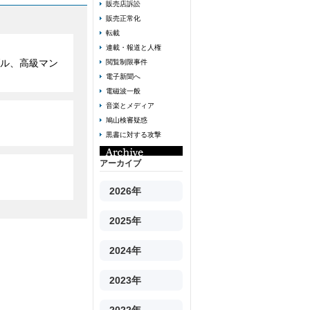
販売店訴訟
販売正常化
転載
連載・報道と人権
ル、高級マン
閲覧制限事件
電子新聞へ
電磁波一般
音楽とメディア
鳩山検審疑惑
黒書に対する攻撃
アーカイブ
2026年
2025年
2024年
2023年