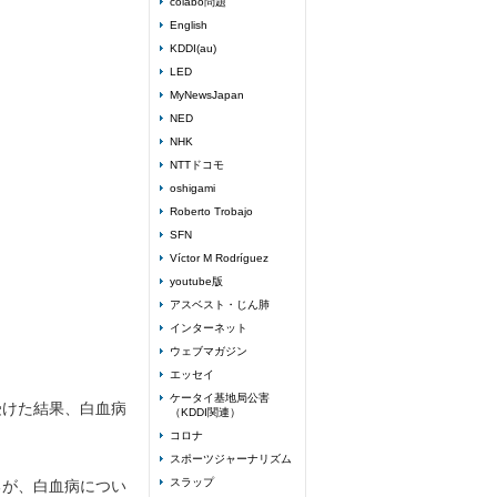
colabo問題
English
KDDI(au)
LED
MyNewsJapan
NED
NHK
NTTドコモ
oshigami
Roberto Trobajo
SFN
Víctor M Rodríguez
youtube版
アスベスト・じん肺
インターネット
ウェブマガジン
エッセイ
ケータイ基地局公害
受けた結果、白血病
（KDDI関連）
コロナ
スポーツジャーナリズム
スラップ
るが、白血病につい