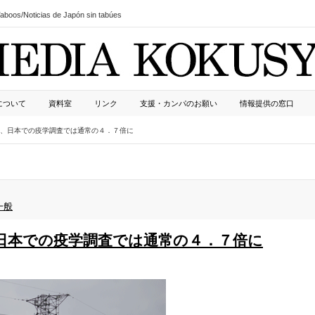
boos/Noticias de Japón sin tabúes
について
資料室
リンク
支援・カンパのお願い
情報提供の窓口
、日本での疫学調査では通常の４．７倍に
一般
日本での疫学調査では通常の４．７倍に