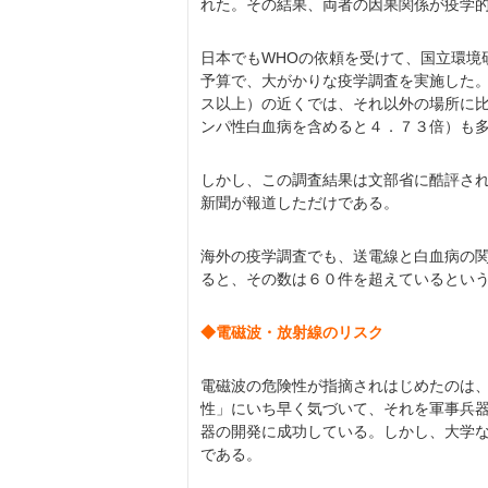
れた。その結果、両者の因果関係が疫学
日本でもWHOの依頼を受けて、国立環境
予算で、大がかりな疫学調査を実施した
ス以上）の近くでは、それ以外の場所に
ンパ性白血病を含めると４．７３倍）も
しかし、この調査結果は文部省に酷評さ
新聞が報道しただけである。
海外の疫学調査でも、送電線と白血病の
ると、その数は６０件を超えているとい
◆電磁波・放射線のリスク
電磁波の危険性が指摘されはじめたのは
性」にいち早く気づいて、それを軍事兵
器の開発に成功している。しかし、大学
である。