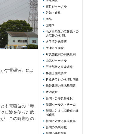
司法制度
吉竹ジャーナル
告知・連絡
商品
国際N
地方自治体の広報紙・公
共広告の水増し
大手広告代理店
大津市民病院
対読売裁判の判決批判
山武ジャーナル
巨大部数と世論誘導
脅かす電磁波』によ
弁護士懲戒請求
折込チラシの水増し問題
携帯電話の基地局問題
政治資金
新聞・公序良俗違反
新聞セールス・チーム
っとも電磁波の「毒
新聞に対する消費税の軽
イクロ波を使った武
減税率
のが、この時期なの
新聞に対する軽減税率
新聞の偽装部数
新聞の発行部数