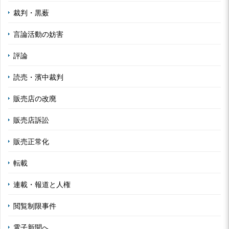
裁判・黒薮
言論活動の妨害
評論
読売・濱中裁判
販売店の改廃
販売店訴訟
販売正常化
転載
連載・報道と人権
閲覧制限事件
電子新聞へ