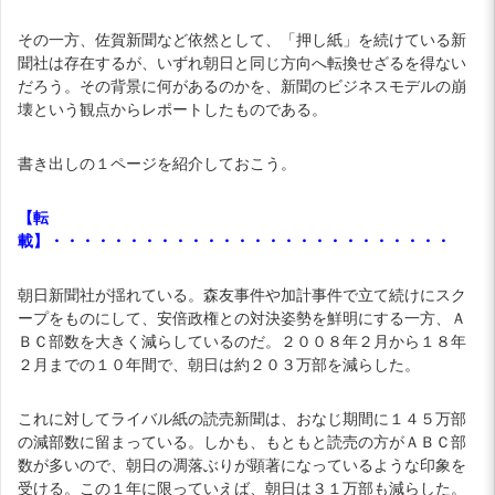
その一方、佐賀新聞など依然として、「押し紙」を続けている新
聞社は存在するが、いずれ朝日と同じ方向へ転換せざるを得ない
だろう。その背景に何があるのかを、新聞のビジネスモデルの崩
壊という観点からレポートしたものである。
書き出しの１ページを紹介しておこう。
【転
載】・・・・・・・・・・・・・・・・・・・・・・・・・・
朝日新聞社が揺れている。森友事件や加計事件で立て続けにスク
ープをものにして、安倍政権との対決姿勢を鮮明にする一方、Ａ
ＢＣ部数を大きく減らしているのだ。２００８年２月から１８年
２月までの１０年間で、朝日は約２０３万部を減らした。
これに対してライバル紙の読売新聞は、おなじ期間に１４５万部
の減部数に留まっている。しかも、もともと読売の方がＡＢＣ部
数が多いので、朝日の凋落ぶりが顕著になっているような印象を
受ける。この１年に限っていえば、朝日は３１万部も減らした。