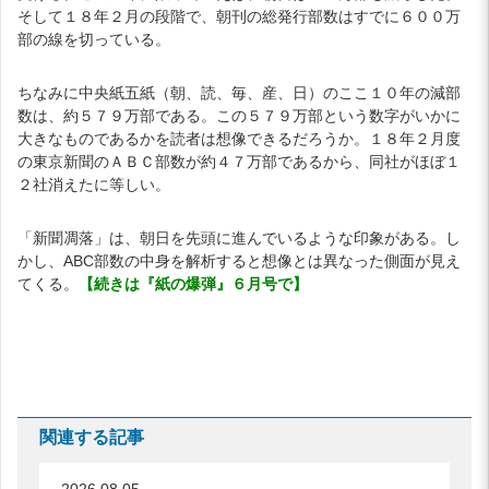
そして１８年２月の段階で、朝刊の総発行部数はすでに６００万
部の線を切っている。
ちなみに中央紙五紙（朝、読、毎、産、日）のここ１０年の減部
数は、約５７９万部である。この５７９万部という数字がいかに
大きなものであるかを読者は想像できるだろうか。１８年２月度
の東京新聞のＡＢＣ部数が約４７万部であるから、同社がほぼ１
２社消えたに等しい。
「新聞凋落」は、朝日を先頭に進んでいるような印象がある。し
かし、ABC部数の中身を解析すると想像とは異なった側面が見え
てくる。
【続きは『紙の爆弾』６月号で】
関連する記事
2026.08.05