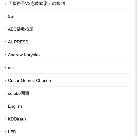
「森裕子VS志岐武彦」の裁判
5G
ABC部数検証
AL PRESS
Andrew Korybko
ask
César Gómez Chacón
colabo問題
English
KDDI(au)
LED